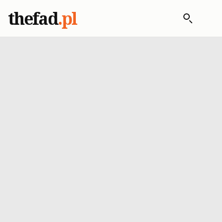
thefad
.pl