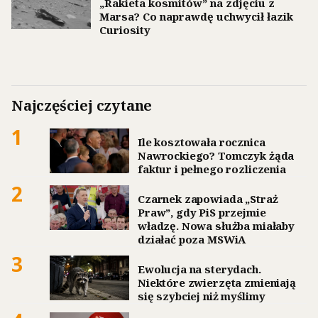
„Rakieta kosmitów” na zdjęciu z
Marsa? Co naprawdę uchwycił łazik
Curiosity
Najczęściej czytane
1
Ile kosztowała rocznica
Nawrockiego? Tomczyk żąda
faktur i pełnego rozliczenia
2
Czarnek zapowiada „Straż
Praw”, gdy PiS przejmie
władzę. Nowa służba miałaby
działać poza MSWiA
3
Ewolucja na sterydach.
Niektóre zwierzęta zmieniają
się szybciej niż myślimy