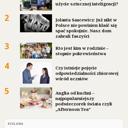
użycie sztucznej inteligencji?
2
Jolanta Saacewicz: Już nikt w
Polsce nie powinien kłaść się
spać spokojnie. Nasz dom
zabrali faszyści
3
Kto jest kim w rodzinie –
stopnie pokrewieństwa
4
Czy istnieje pojęcie
odpowiedzialności zbiorowej
wśród uczniów
5
Anglia od kuchni –
najpopularniejszy
podwieczorek świata czyli
„Afternoon Tea”
REKLAMA