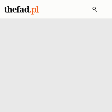
thefad
.pl