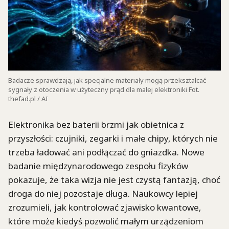
Badacze sprawdzają, jak specjalne materiały mogą przekształcać
sygnały z otoczenia w użyteczny prąd dla małej elektroniki Fot.
thefad.pl / AI
Elektronika bez baterii brzmi jak obietnica z
przyszłości: czujniki, zegarki i małe chipy, których nie
trzeba ładować ani podłączać do gniazdka. Nowe
badanie międzynarodowego zespołu fizyków
pokazuje, że taka wizja nie jest czystą fantazją, choć
droga do niej pozostaje długa. Naukowcy lepiej
zrozumieli, jak kontrolować zjawisko kwantowe,
które może kiedyś pozwolić małym urządzeniom