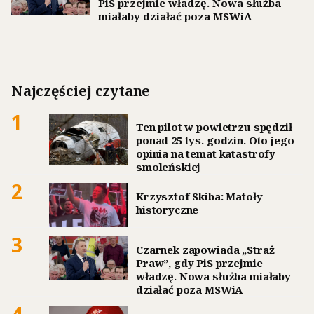
PiS przejmie władzę. Nowa służba
miałaby działać poza MSWiA
Najczęściej czytane
1
Ten pilot w powietrzu spędził
ponad 25 tys. godzin. Oto jego
opinia na temat katastrofy
smoleńskiej
2
Krzysztof Skiba: Matoły
historyczne
3
Czarnek zapowiada „Straż
Praw”, gdy PiS przejmie
władzę. Nowa służba miałaby
działać poza MSWiA