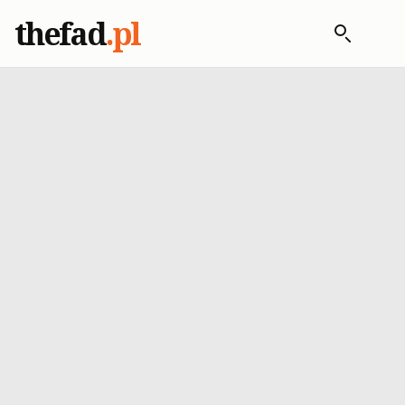
thefad
.pl