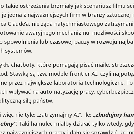
 takie ostrzeżenia brzmiały jak scenariusz filmu sci
je jedna z najważniejszych firm w branży sztucznej in
ca Claude’a, nie żąda natychmiastowego zatrzymania
gotowanie awaryjnego mechanizmu: możliwości sko
o spowolnienia lub czasowej pauzy w rozwoju najbar
h systemów.
ykłe chatboty, które pomagają pisać maile, stresz
od. Stawką są tzw. modele frontier AI, czyli najpotę
ane przez największe laboratoria technologiczne. T
tach wpływać na automatyzację pracy, cyberbezpiec
lityczną siłę państw.
więc nie tyle: „zatrzymajmy AI”, ile:
„zbudujmy ham
zebny”
. Taki hamulec miałby działać tylko wtedy, gd
z najważniejszych graczy i dało się sprawdzić, że inn