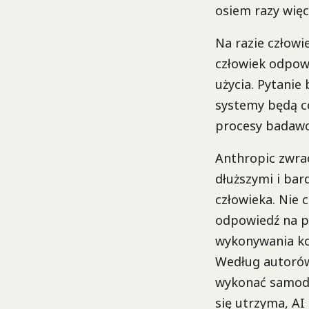
osiem razy więc
Na razie człowi
człowiek odpow
użycia. Pytanie 
systemy będą co
procesy badawc
Anthropic zwrac
dłuższymi i bar
człowieka. Nie 
odpowiedź na p
wykonywania ko
Według autorów 
wykonać samodzi
się utrzyma, AI