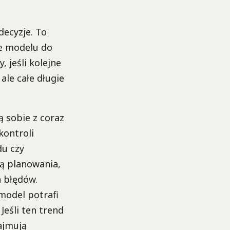
decyzje. To
ie modelu do
, jeśli kolejne
ale całe długie
 sobie z coraz
kontroli
du czy
ą planowania,
 błędów.
model potrafi
Jeśli ten trend
ajmują