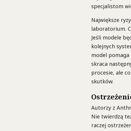
specjalistom wi
Największe ryzy
laboratorium. C
Jeśli modele bę
kolejnych syste
model pomaga sz
skraca następny
procesie, ale c
skutków.
Ostrzeżenie
Autorzy z Anthr
Nie twierdzą też
raczej ostrzeże