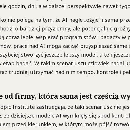
ele godzin, dni, a w dalszej perspektywie nawet tygo
ko nie polega na tym, że AI nagle „ożyje” i sama prz
hodzi o bardziej przyziemny, ale potencjalnie groź
dą coraz lepiej wspierać programistów i badaczy w
mów, prace nad AI mogą zacząć przyspieszać same s
ybciej stworzyć jeszcze lepszy model, a ten jeszcz
 etap badań. W takim scenariuszu człowiek nadal u
oraz trudniej utrzymać nad nim tempo, kontrolę i p
 od firmy, która sama jest częścią w
opic Institute zastrzegają, że taki scenariusz nie je
, że dzisiejsze modele AI wymknęły się spod kontroli
niem przed kierunkiem, w którym może pójść rozwój