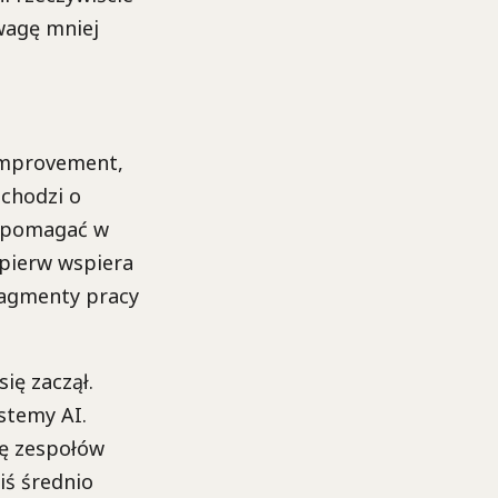
wagę mniej
-improvement,
chodzi o
b pomagać w
jpierw wspiera
ragmenty pracy
ię zaczął.
ystemy AI.
cę zespołów
iś średnio