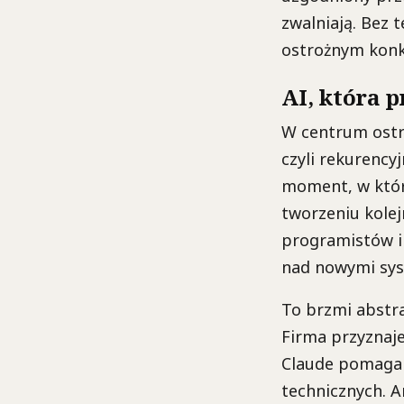
zwalniają. Bez 
ostrożnym kon
AI, która 
W centrum ostrz
czyli rekurenc
moment, w któr
tworzeniu kolej
programistów i
nad nowymi sy
To brzmi abstra
Firma przyznaje
Claude pomaga 
technicznych. A