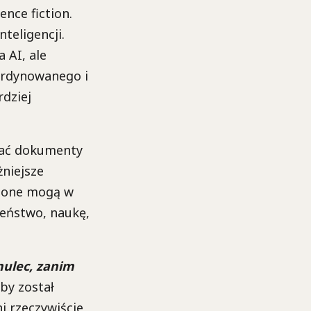
ence fiction.
teligencji.
 AI, ale
ordynowanego i
dziej
czać dokumenty
żniejsze
o one mogą w
zeństwo, naukę,
ulec, zanim
yby został
i rzeczywiście