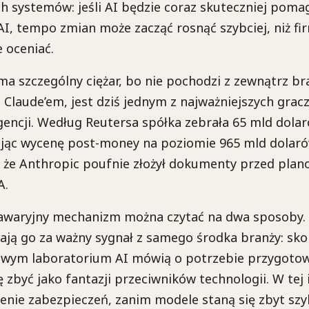
 systemów: jeśli AI będzie coraz skuteczniej poma
I, tempo zmian może zacząć rosnąć szybciej, niż fir
e oceniać.
ma szczególny ciężar, bo nie pochodzi z zewnątrz br
a Claude’em, jest dziś jednym z najważniejszych grac
igencji. Według Reutersa spółka zebrała 65 mld dola
gając wycenę post-money na poziomie 965 mld dolaró
, że Anthropic poufnie złożył dokumenty przed plan
A.
 awaryjny mechanizm można czytać na dwa sposoby.
ają go za ważny sygnał z samego środka branży: sko
łowym laboratorium AI mówią o potrzebie przygotow
ę zbyć jako fantazji przeciwników technologii. W tej 
enie zabezpieczeń, zanim modele staną się zbyt szy