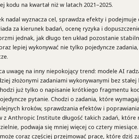
ej kodu na kwartał niż w latach 2021–2025.
ek nadal wyznacza cel, sprawdza efekty i podejmuje 
iada za kierunek badań, ocenę ryzyka i dopuszczen
brzmi jednak, jak długo ten układ pozostanie stabilny
raz lepiej wykonywać nie tylko pojedyncze zadania, 
ze.
a uwagę na inny niepokojący trend: modele AI radzą
dziej złożonymi zadaniami wykonywanymi bez stałej 
chodzi już tylko o napisanie krótkiego fragmentu ko
ojedyncze pytanie. Chodzi o zadania, które wymagaj
lejnych kroków, sprawdzania efektów i poprawiania
z Anthropic Institute długość takich zadań, które 
elnie, podwaja się mniej więcej co cztery miesiące. 
 może coraz częściej przejmować prace, które dziś z