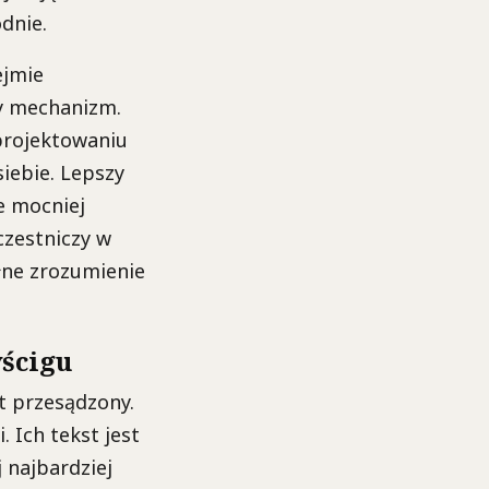
dnie.
ejmie
ny mechanizm.
 projektowaniu
iebie. Lepszy
e mocniej
czestniczy w
ełne zrozumienie
yścigu
st przesądzony.
. Ich tekst jest
 najbardziej