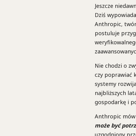
Jeszcze niedawno
Dziś wypowiada 
Anthropic, twór
postuluje przy
weryfikowalneg
zaawansowanyc
Nie chodzi o zw
czy poprawiać k
systemy rozwij
najbliższych la
gospodarkę i po
Anthropic mówi 
może być potr
uzgodniony prze