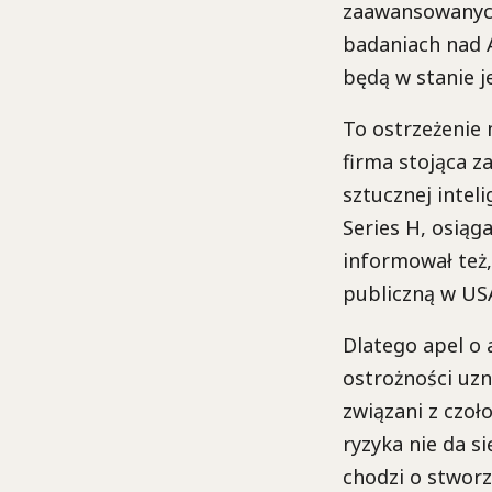
zaawansowanych
badaniach nad A
będą w stanie j
To ostrzeżenie 
firma stojąca z
sztucznej intel
Series H, osią
informował też
publiczną w US
Dlatego apel o
ostrożności uzn
związani z czo
ryzyka nie da si
chodzi o stworz