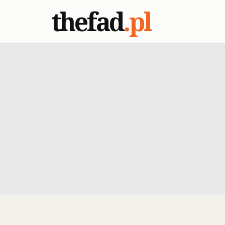
thefad
.pl