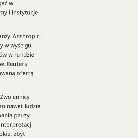
gać w
my i instytucje
anży. Anthropic,
zy w wyścigu
rów w rundzie
w. Reuters
owaną ofertą
 Zwolennicy
ro nawet ludzie
ania pauzy,
interpretacji
bkie, zbyt