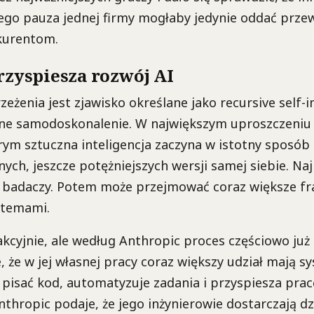
tego pauza jednej firmy mogłaby jedynie oddać prze
kurentom.
przyspiesza rozwój AI
eżenia jest zjawisko określane jako recursive self
yjne samodoskonalenie. W największym uproszczeniu 
ym sztuczna inteligencja zaczyna w istotny sposó
nych, jeszcze potężniejszych wersji samej siebie. Na
 badaczy. Potem może przejmować coraz większe f
stemami.
kcyjnie, ale według Anthropic proces częściowo już s
, że w jej własnej pracy coraz większy udział mają s
pisać kod, automatyzuje zadania i przyspiesza pra
nthropic podaje, że jego inżynierowie dostarczają dz