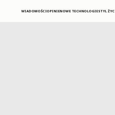
WIADOMOŚCI
OPINIE
NOWE TECHNOLOGIE
STYL ŻYC