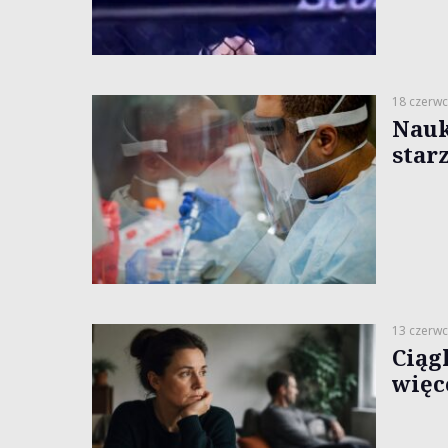
18 czerwc
Nauk
star
13 czerwc
Ciąg
więce