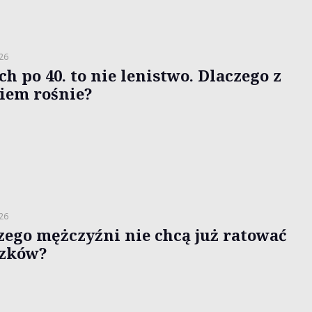
026
h po 40. to nie lenistwo. Dlaczego z
iem rośnie?
026
zego mężczyźni nie chcą już ratować
zków?