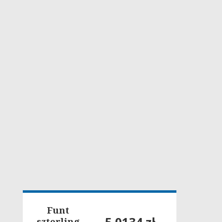
Funt
5.0134 zł
szterling