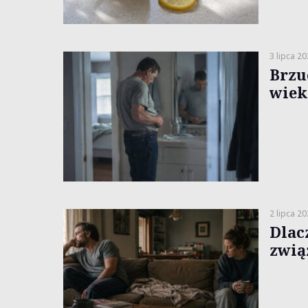
3 lipca 2
Brzuc
wiek
2 lipca 2
Dlac
zwią