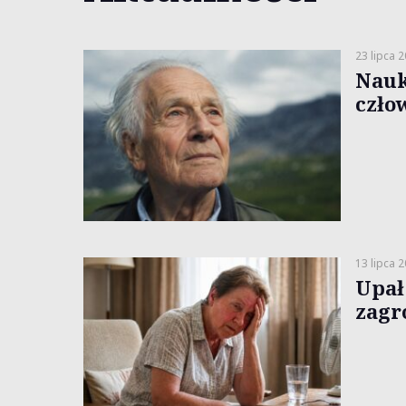
23 lipca 
Nauk
czło
13 lipca 
Upał 
zagr