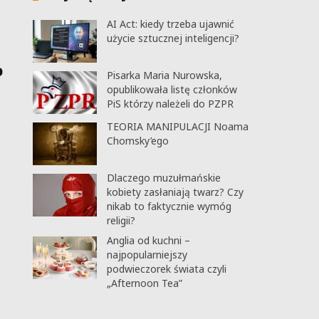
AI Act: kiedy trzeba ujawnić
użycie sztucznej inteligencji?
o
Pisarka Maria Nurowska,
opublikowała listę członków
PiS którzy należeli do PZPR
TEORIA MANIPULACJI Noama
Chomsky’ego
Dlaczego muzułmańskie
kobiety zasłaniają twarz? Czy
nikab to faktycznie wymóg
religii?
Anglia od kuchni –
najpopularniejszy
podwieczorek świata czyli
„Afternoon Tea”