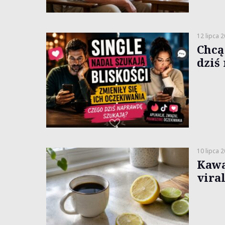
12 lipca 
Chcą
dziś
10 lipca 
Kawa
vira