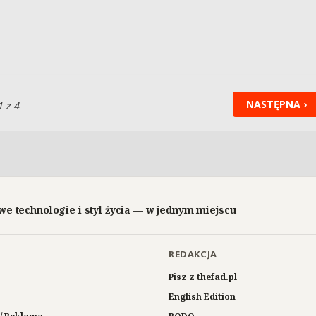
NASTĘPNA ›
1 z 4
we technologie i styl życia — w jednym miejscu
REDAKCJA
Pisz z thefad.pl
English Edition