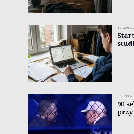
22 czerwc
Star
stud
18 czerwc
90 s
przy