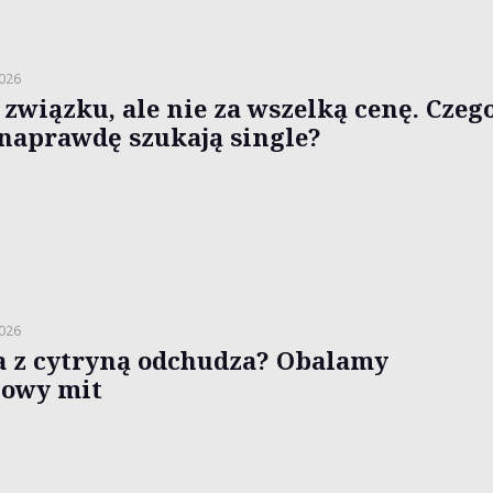
2026
 związku, ale nie za wszelką cenę. Czeg
 naprawdę szukają single?
2026
 z cytryną odchudza? Obalamy
lowy mit