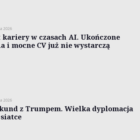
a 2026
t kariery w czasach AI. Ukończone
ia i mocne CV już nie wystarczą
a 2026
ekund z Trumpem. Wielka dyplomacja
 siatce