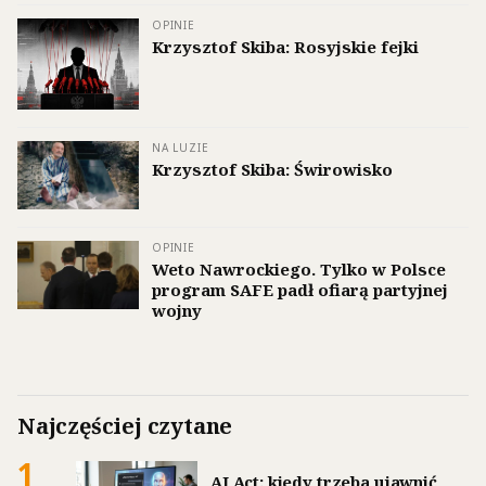
OPINIE
Krzysztof Skiba: Rosyjskie fejki
NA LUZIE
Krzysztof Skiba: Świrowisko
OPINIE
Weto Nawrockiego. Tylko w Polsce
program SAFE padł ofiarą partyjnej
wojny
Najczęściej czytane
1
AI Act: kiedy trzeba ujawnić