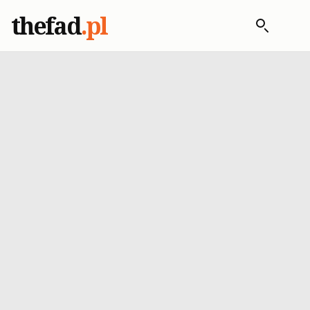
thefad
.pl