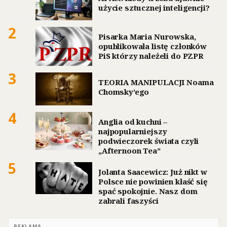
użycie sztucznej inteligencji?
2
Pisarka Maria Nurowska,
opublikowała listę członków
PiS którzy należeli do PZPR
3
TEORIA MANIPULACJI Noama
Chomsky’ego
4
Anglia od kuchni –
najpopularniejszy
podwieczorek świata czyli
„Afternoon Tea”
5
Jolanta Saacewicz: Już nikt w
Polsce nie powinien kłaść się
spać spokojnie. Nasz dom
zabrali faszyści
REKLAMA