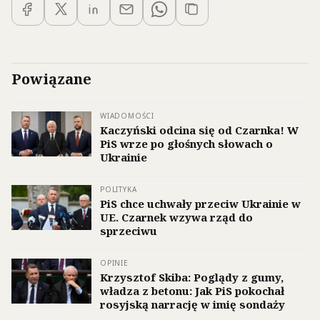
Powiązane
WIADOMOŚCI
Kaczyński odcina się od Czarnka! W
PiS wrze po głośnych słowach o
Ukrainie
POLITYKA
PiS chce uchwały przeciw Ukrainie w
UE. Czarnek wzywa rząd do
sprzeciwu
OPINIE
Krzysztof Skiba: Poglądy z gumy,
władza z betonu: Jak PiS pokochał
rosyjską narrację w imię sondaży