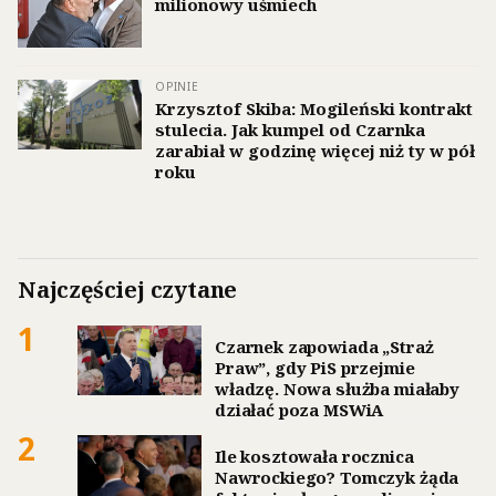
milionowy uśmiech
OPINIE
Krzysztof Skiba: Mogileński kontrakt
stulecia. Jak kumpel od Czarnka
zarabiał w godzinę więcej niż ty w pół
roku
Najczęściej czytane
1
Czarnek zapowiada „Straż
Praw”, gdy PiS przejmie
władzę. Nowa służba miałaby
działać poza MSWiA
2
Ile kosztowała rocznica
Nawrockiego? Tomczyk żąda