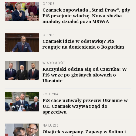
OPINIE
Czarnek zapowiada „Straż Praw”, gdy
PiS przejmie władzę. Nowa służba
miałaby działać poza MSWiA
OPINIE
Czarnek idzie w odstawkę? PiS
reaguje na doniesienia o Boguckim
WIADOMOŚCI
Kaczyński odcina się od Czarnka! W
PiS wrze po głośnych słowach o
Ukrainie
POLITYKA
PiS chce uchwały przeciw Ukrainie w
UE. Czarnek wzywa rząd do
sprzeciwu
NA LUZIE
Obajtek szarpany. Zapasy w Solino i