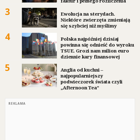
faktur i pełnego rozliczenia
3
Ewolucja na sterydach.
Niektóre zwierzęta zmieniają
się szybciej niż myślimy
4
Polska najpóźniej dzisiaj
powinna się odnieść do wyroku
TSUE. Grozi nam milion euro
dziennie kary finansowej
5
Anglia od kuchni –
najpopularniejszy
podwieczorek świata czyli
„Afternoon Tea”
REKLAMA