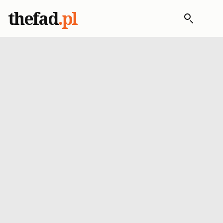
thefad
.pl