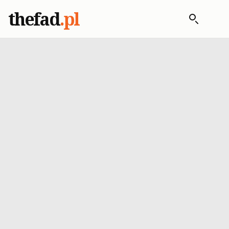
thefad
.pl