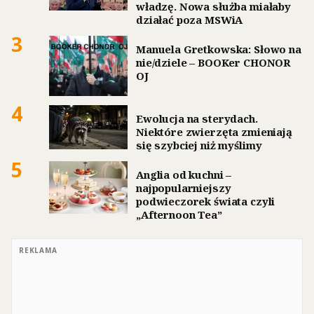
władzę. Nowa służba miałaby
działać poza MSWiA
3
Manuela Gretkowska: Słowo na
nie/dziele – BOOKer CHONOR
OJ
4
Ewolucja na sterydach.
Niektóre zwierzęta zmieniają
się szybciej niż myślimy
5
Anglia od kuchni –
najpopularniejszy
podwieczorek świata czyli
„Afternoon Tea”
REKLAMA