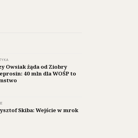
TYKA
zy Owsiak żąda od Ziobry
eprosin: 40 mln dla WOŚP to
amstwo
IE
ysztof Skiba: Wejście w mrok