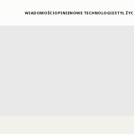
WIADOMOŚCI
OPINIE
NOWE TECHNOLOGIE
STYL ŻYC