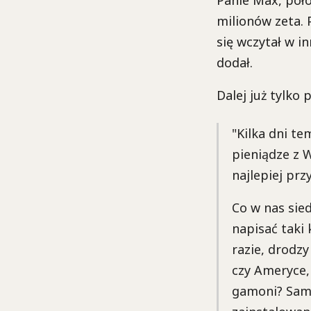
milionów zeta. 
się wczytał w in
dodał.
Dalej już tylko
"Kilka dni te
pieniądze z 
najlepiej prz
Co w nas sied
napisać taki
razie, drodzy
czy Ameryce,
gamoni? Sam 