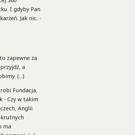
ku. I gdyby Pan
arżeń. Jak nic. -
 to zapewne za
przyjdź, a
imy. (...)
 robi Fundacja,
k - Czy w takim
czech, Anglii
okrutnych
o ma