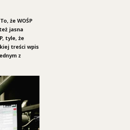
 To, że WOŚP
też jasna
, tyle, że
iej treści wpis
jednym z