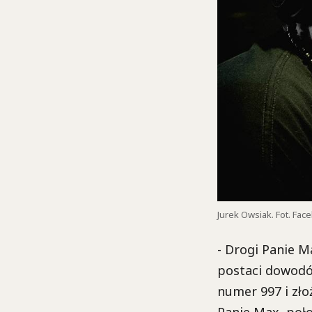
Jurek Owsiak. Fot. Fac
- Drogi Panie M
postaci dowodów
numer 997 i zło
Panie Max, poło