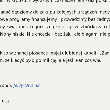
… w środku. Z wyraźnym zaznaczeniem - dla polskich
iadać będziemy do zakupu kolejnych urządzeń medy
we programy finansujemy i prowadzimy bez żadnyc
y związane z tegoroczną zbiórką i ze zbiórką za rok
kłony niskie. Nie chcecie - bez żalu, ale błagam, nie 
k to w znanej piosence mojej ulubionej kapeli - „Za
m, że kiedyś było po milicję, ale jeśli Pan coś wie…"
Źródło:
Jerzy Owsiak
 Frach