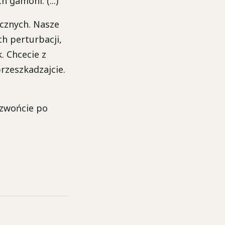
 gamoni. (...)
cznych. Nasze
h perturbacji,
. Chcecie z
przeszkadzajcie.
dzwońcie po