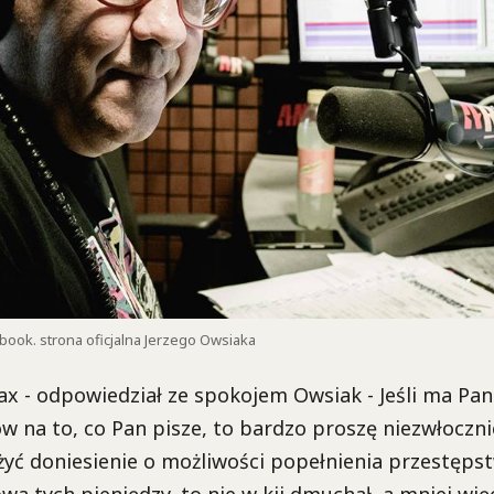
ebook. strona oficjalna Jerzego Owsiaka
ax - odpowiedział ze spokojem Owsiak - Jeśli ma Pa
 na to, co Pan pisze, to bardzo proszę niezwłoczni
żyć doniesienie o możliwości popełnienia przestępst
wa tych pieniędzy, to nie w kij dmuchał, a mniej wię