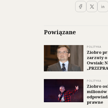
Powiązane
POLITYKA
Ziobro pr
zarzuty o
Owsiak: N
„PRZEPR
POLITYKA
Ziobro os
milionów
odpowiada
prawne