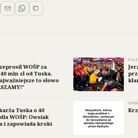
POLI
zeprosił WOŚP za
Jer
 40 mln zł od Tuska.
prz
ajważniejsze to słowo
kł
ASZAMY!”
OPIN
karża Tuska o 40
Krz
 dla WOŚP: Owsiak
 i zapowiada kroki