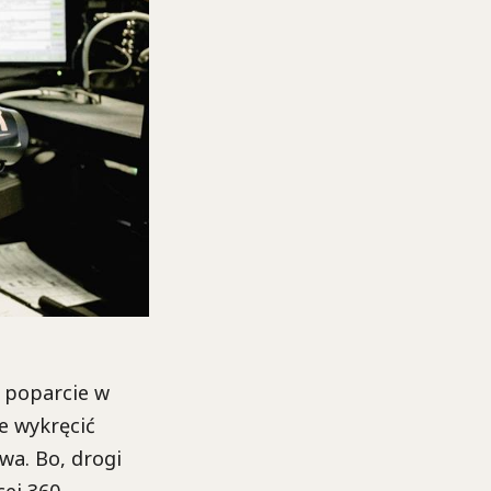
n poparcie w
e wykręcić
wa. Bo, drogi
cej 360