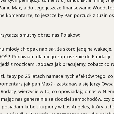
Panie Max, a do tego jeszcze finansowanie Woodstoc
ne komentarze, to jeszcze by Pan porzucił z tuzin osk
 przytacza smutny obraz nas Polaków:
mu młody chłopak napisał, że skoro jadę na wakacje,
WOŚP. Ponawiam dla niego zaproszenie do Fundacji - 
yjedź z rodzicami, zobacz jak pracujemy, zobacz co rob
zi, żeby po 25 latach namacalnych efektów tego, co
 komentarz jak pan Max? - zastanawia się Jerzy Owsa
 Rodacy, wierzycie w to, co opowiadają o nas w Niem
 mając nas generalnie za złodziei samochodów, czy 
posiadam kubek kupiony w Los Angeles, który uch