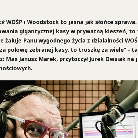
cił WOŚP i Woodstock to jasna jak słońce sprawa.
wania gigantycznej kasy w prywatną kieszeń, to 
e żałuje Panu wygodnego życia z działalności WOŚP
a połowę zebranej kasy, to troszkę za wiele” - tak
z: Max Janusz Marek, przytoczył Jurek Owsiak na 
znościowych.