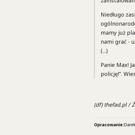
zainstalowane
Niedługo zas
ogólnonarodo
mamy już plan
nami grać - u
(...)
Panie Max! Ja
policję!”. Wie
(df) thefad.pl / 
Opracowanie:
Darek