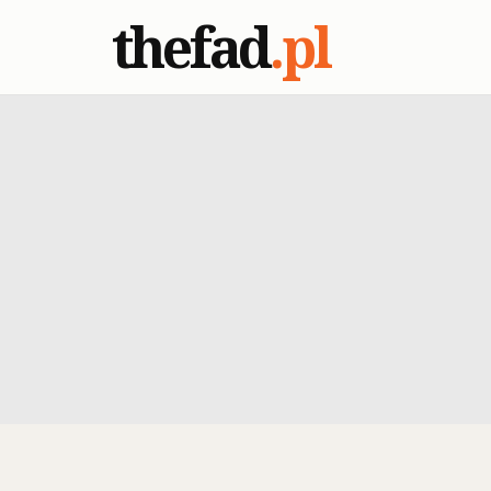
thefad
.pl