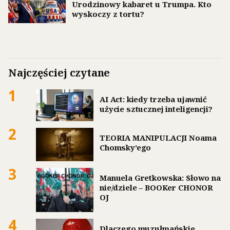
Urodzinowy kabaret u Trumpa. Kto
wyskoczy z tortu?
Najczęściej czytane
1
AI Act: kiedy trzeba ujawnić
użycie sztucznej inteligencji?
2
TEORIA MANIPULACJI Noama
Chomsky’ego
3
Manuela Gretkowska: Słowo na
nie/dziele – BOOKer CHONOR
OJ
4
Dlaczego muzułmańskie