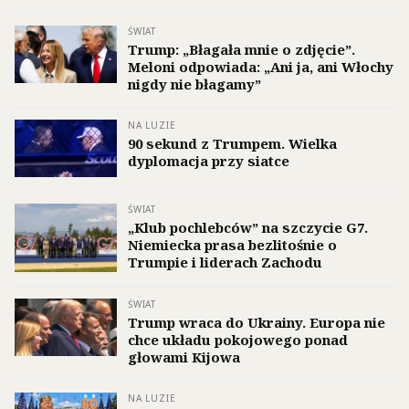
ŚWIAT
Trump: „Błagała mnie o zdjęcie”.
Meloni odpowiada: „Ani ja, ani Włochy
nigdy nie błagamy”
NA LUZIE
90 sekund z Trumpem. Wielka
dyplomacja przy siatce
ŚWIAT
„Klub pochlebców” na szczycie G7.
Niemiecka prasa bezlitośnie o
Trumpie i liderach Zachodu
ŚWIAT
Trump wraca do Ukrainy. Europa nie
chce układu pokojowego ponad
głowami Kijowa
NA LUZIE