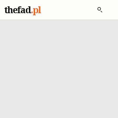
thefad
.pl