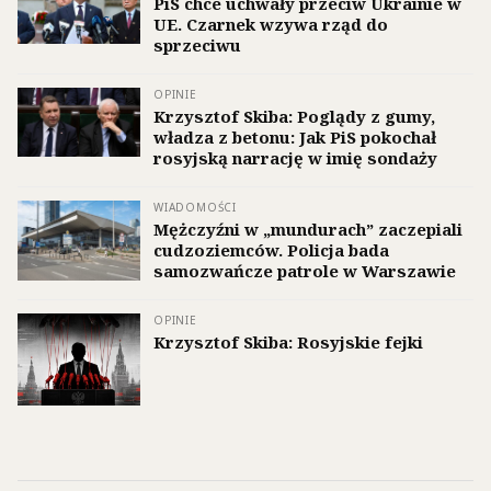
PiS chce uchwały przeciw Ukrainie w
UE. Czarnek wzywa rząd do
sprzeciwu
OPINIE
Krzysztof Skiba: Poglądy z gumy,
władza z betonu: Jak PiS pokochał
rosyjską narrację w imię sondaży
WIADOMOŚCI
Mężczyźni w „mundurach” zaczepiali
cudzoziemców. Policja bada
samozwańcze patrole w Warszawie
OPINIE
Krzysztof Skiba: Rosyjskie fejki