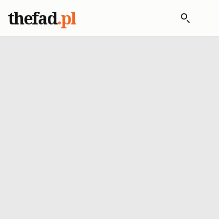
thefad
.pl