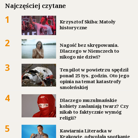
Najczęściej czytane
1
Krzysztof Skiba: Matoły
historyczne
2
Nagość bez skrępowania.
Dlaczego w Niemczech to
nikogo nie dziwi?
3
Ten pilot w powietrzu spędził
ponad 25 tys. godzin. Oto jego
opinia na temat katastrofy
smoleńskiej
4
Dlaczego muzułmańskie
kobiety zasłaniają twarz? Czy
nikab to faktycznie wymóg
religii?
5
Kawiarnia Literacka w
Krakowie, odwołała spotkanie