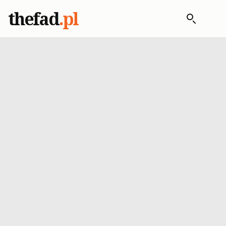
thefad
.pl