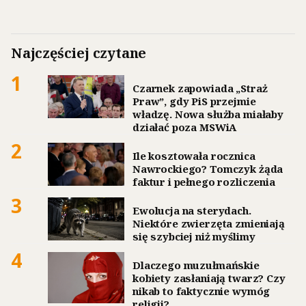
Najczęściej czytane
1
Czarnek zapowiada „Straż
Praw”, gdy PiS przejmie
władzę. Nowa służba miałaby
działać poza MSWiA
2
Ile kosztowała rocznica
Nawrockiego? Tomczyk żąda
faktur i pełnego rozliczenia
3
Ewolucja na sterydach.
Niektóre zwierzęta zmieniają
się szybciej niż myślimy
4
Dlaczego muzułmańskie
kobiety zasłaniają twarz? Czy
nikab to faktycznie wymóg
religii?