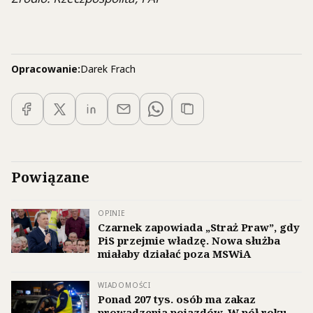
Opracowanie:
Darek Frach
Powiązane
OPINIE
Czarnek zapowiada „Straż Praw”, gdy
PiS przejmie władzę. Nowa służba
miałaby działać poza MSWiA
WIADOMOŚCI
Ponad 207 tys. osób ma zakaz
prowadzenia pojazdów. W pół roku