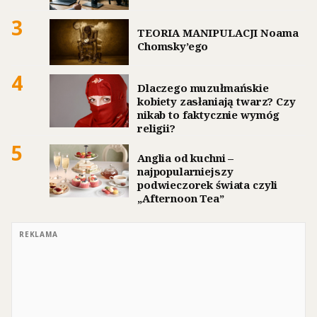
3
TEORIA MANIPULACJI Noama
Chomsky’ego
4
Dlaczego muzułmańskie
kobiety zasłaniają twarz? Czy
nikab to faktycznie wymóg
religii?
5
Anglia od kuchni –
najpopularniejszy
podwieczorek świata czyli
„Afternoon Tea”
REKLAMA