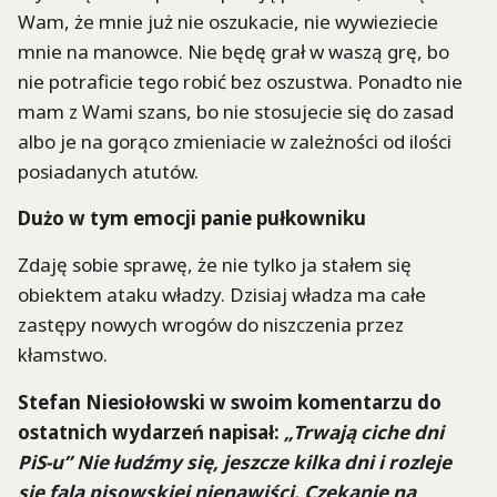
Wam, że mnie już nie oszukacie, nie wywieziecie
mnie na manowce. Nie będę grał w waszą grę, bo
nie potraficie tego robić bez oszustwa. Ponadto nie
mam z Wami szans, bo nie stosujecie się do zasad
albo je na gorąco zmieniacie w zależności od ilości
posiadanych atutów.
Dużo w tym emocji panie pułkowniku
Zdaję sobie sprawę, że nie tylko ja stałem się
obiektem ataku władzy. Dzisiaj władza ma całe
zastępy nowych wrogów do niszczenia przez
kłamstwo.
Stefan Niesiołowski w swoim komentarzu do
ostatnich wydarzeń napisał:
„Trwają ciche dni
PiS-u” Nie łudźmy się, jeszcze kilka dni i rozleje
się fala pisowskiej nienawiści. Czekanie na