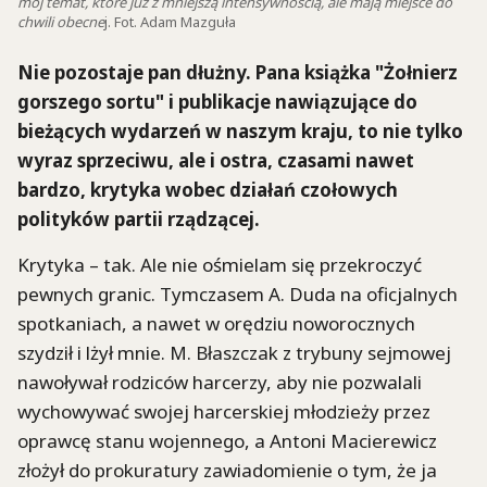
mój temat, które już z mniejszą intensywnością, ale mają miejsce do
chwili obecne
j. Fot. Adam Mazguła
Nie pozostaje pan dłużny. Pana książka "Żołnierz
gorszego sortu" i publikacje nawiązujące do
bieżących wydarzeń w naszym kraju, to nie tylko
wyraz sprzeciwu, ale i ostra, czasami nawet
bardzo, krytyka wobec działań czołowych
polityków partii rządzącej.
Krytyka – tak. Ale nie ośmielam się przekroczyć
pewnych granic. Tymczasem A. Duda na oficjalnych
spotkaniach, a nawet w orędziu noworocznych
szydził i lżył mnie. M. Błaszczak z trybuny sejmowej
nawoływał rodziców harcerzy, aby nie pozwalali
wychowywać swojej harcerskiej młodzieży przez
oprawcę stanu wojennego, a Antoni Macierewicz
złożył do prokuratury zawiadomienie o tym, że ja