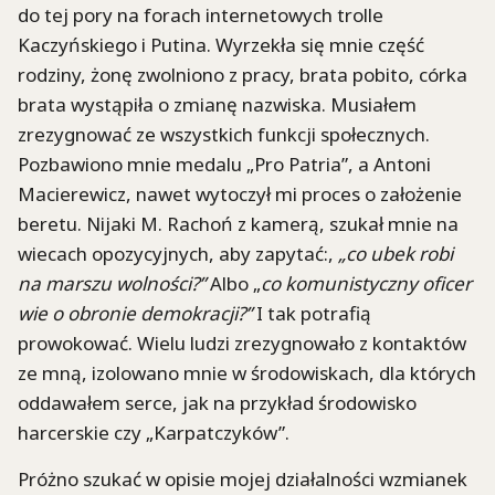
do tej pory na forach internetowych trolle
Kaczyńskiego i Putina. Wyrzekła się mnie część
rodziny, żonę zwolniono z pracy, brata pobito, córka
brata wystąpiła o zmianę nazwiska. Musiałem
zrezygnować ze wszystkich funkcji społecznych.
Pozbawiono mnie medalu „Pro Patria”, a Antoni
Macierewicz, nawet wytoczył mi proces o założenie
beretu. Nijaki M. Rachoń z kamerą, szukał mnie na
wiecach opozycyjnych, aby zapytać:,
„co ubek robi
na marszu wolności?”
Albo „
co komunistyczny oficer
wie o obronie demokracji?”
I tak potrafią
prowokować. Wielu ludzi zrezygnowało z kontaktów
ze mną, izolowano mnie w środowiskach, dla których
oddawałem serce, jak na przykład środowisko
harcerskie czy „Karpatczyków”.
Próżno szukać w opisie mojej działalności wzmianek