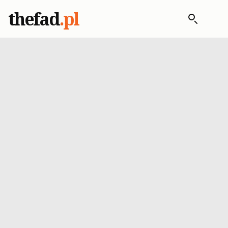
thefad
.pl