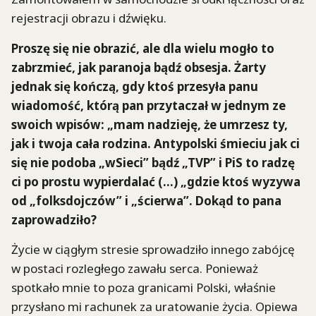
rejestracji obrazu i dźwięku.
Proszę się nie obrazić, ale dla wielu mogło to
zabrzmieć, jak paranoja bądź obsesja. Żarty
jednak się kończą, gdy ktoś przesyła panu
wiadomość, którą pan przytaczał w jednym ze
swoich wpisów: „mam nadzieję, że umrzesz ty,
jak i twoja cała rodzina. Antypolski śmieciu jak ci
się nie podoba „wSieci” bądź „TVP” i PiS to radzę
ci po prostu wypierdalać (…) „gdzie ktoś wyzywa
od „folksdojczów” i „ścierwa”. Dokąd to pana
zaprowadziło?
Życie w ciągłym stresie sprowadziło innego zabójcę
w postaci rozległego zawału serca. Ponieważ
spotkało mnie to poza granicami Polski, właśnie
przysłano mi rachunek za uratowanie życia. Opiewa