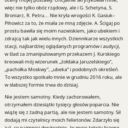
więc nie tylko obóz rządowy, ale i G. Schetyna, S.
Broniarz, R. Petru… Nie kryła wrogości K. Gasiuk–
Pihowicz za to, że miała ze mną zdjęcie. A. Ścigaj po
prostu bawiła się moim nazwiskiem, jako ubekiem i
zdrajcą tak jak wielu innych. Dziennikarze wszystkich
stacji, najbardziej oglądanych programów i audycji,
w ślad za zmanipulowanym przekazem J. Kurskiego
kreowali mój wizerunek „żołdaka Jaruzelskiego”,
„pachołka Moskwy”, „ubeka” i podobnych określeń.
To wszystko spotkało mnie w grudniu 2016 roku, ale
w słabszej formie trwa do dzisiaj.
Nie jestem samotny. Kiedy zachorowałem,
otrzymałem dziesiątki tysięcy głosów poparcia. Nie
wiążę się z żadną partią, ale nie jestem samotny. Sił
dodają mi czytelnicy moich felietonów. Zdarzyło się
już, co najmniej dwukrotnie, że moje teksty liczone