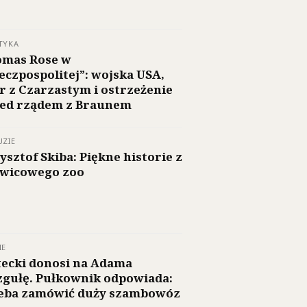
TYKA
mas Rose w
eczpospolitej”: wojska USA,
r z Czarzastym i ostrzeżenie
ed rządem z Braunem
UZIE
ysztof Skiba: Piękne historie z
wicowego zoo
IE
ecki donosi na Adama
gułę. Pułkownik odpowiada:
eba zamówić duży szambowóz