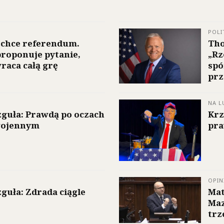
POLI
 chce referendum.
Tho
roponuje pytanie,
„Rz
raca całą grę
spó
prz
NA L
guła: Prawdą po oczach
Krz
 wojennym
pra
OPIN
uła: Zdrada ciągle
Mat
Maz
trz