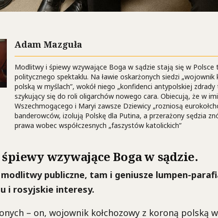
Adam Mazguła
Modlitwy i śpiewy wzywające Boga w sądzie stają się w Polsce 
politycznego spektaklu. Na ławie oskarżonych siedzi „wojownik
polską w myślach”, wokół niego „konfidenci antypolskiej zdrady 
szykujący się do roli oligarchów nowego cara. Obiecują, że w i
Wszechmogącego i Maryi zawsze Dziewicy „rozniosą eurokołcho
banderowców, izolują Polskę dla Putina, a przerażony sędzia z
prawa wobec współczesnych „faszystów katolickich”
 śpiewy wzywające Boga w sądzie.
modlitwy publiczne, tam i geniusze lumpen-parafia
 i rosyjskie interesy.
onych – on, wojownik kołchozowy z koroną polską w