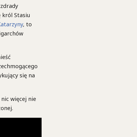
 zdrady
 król Stasiu
Katarzyny
, to
ligarchów
ieść
Wszechmogącego
ykujący się na
nic więcej nie
onej.