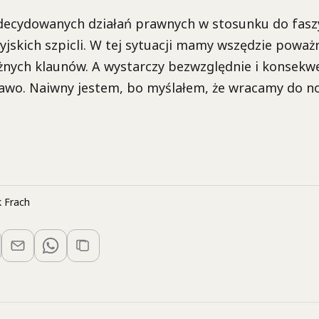
zdecydowanych działań prawnych w stosunku do fas
osyjskich szpicli. W tej sytuacji mamy wszędzie powa
żnych klaunów. A wystarczy bezwzględnie i konsekw
wo. Naiwny jestem, bo myślałem, że wracamy do no
 Frach