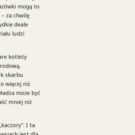
kazówki mogą to
– za chwilę
ydkie deale
iału ludzi
are kotlety
arodową,
ek skarbu
o więcej niż
władza może być
aść mniej niż
kaczory”. I ta
wsiach jest dla