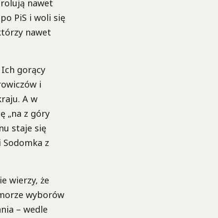
trolują nawet
o PiS i woli się
którzy nawet
 Ich gorący
rowiczów i
raju. A w
ę „na z góry
u staje się
 i Sodomka z
e wierzy, że
z morze wyborów
ania – wedle