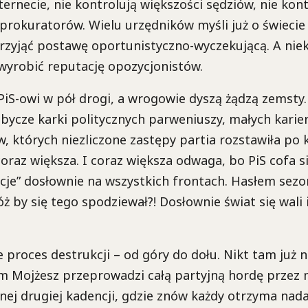
ternecie, nie kontrolują większości sędziów, nie kon
 prokuratorów. Wielu urzędników myśli już o świecie p
rzyjąć postawę oportunistyczno-wyczekującą. A nie
 wyrobić reputację opozycjonistów.
PiS-owi w pół drogi, a wrogowie dyszą żądzą zemsty.
ycze karki politycznych parweniuszy, małych karie
 których niezliczone zastępy partia rozstawiła po k
coraz większa. I coraz większa odwaga, bo PiS cofa si
je” dosłownie na wszystkich frontach. Hasłem sezon
tóż by się tego spodziewał?! Dosłownie świat się wali
 proces destrukcji – od góry do dołu. Nikt tam już ni
ym Mojżesz przeprowadzi całą partyjną hordę prze
nej drugiej kadencji, gdzie znów każdy otrzyma nad