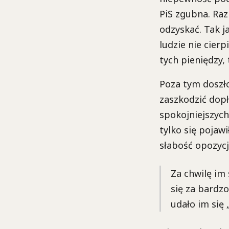
PiS zgubna. Raz
odzyskać. Tak j
ludzie nie cierp
tych pieniędzy, 
Poza tym doszło
zaszkodzić dopł
spokojniejszych
tylko się pojaw
słabość opozycj
Za chwilę im 
się za bardzo
udało im się