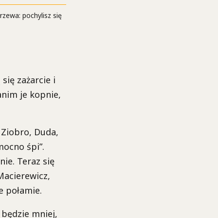
rzewa: pochylisz się
ię zażarcie i
anim je kopnie,
 Ziobro, Duda,
mocno śpi”.
nie. Teraz się
Macierewicz,
e połamie.
będzie mniej,