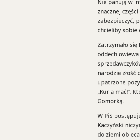
Nie panują w in
znacznej części
zabezpieczyć, p
chcieliby sobie
Zatrzymało się 
oddech owiewa b
sprzedawczyków,
narodzie złość 
upatrzone pozyc
„Kuria mać!”. K
Gomorką.
W PiS postępuje
Kaczyński nicz
do ziemi obieca