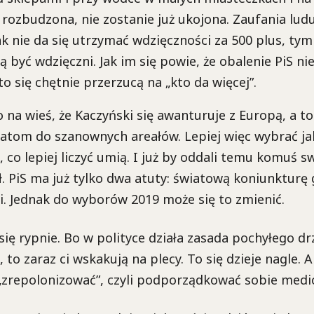
 rozbudzona, nie zostanie już ukojona. Zaufania ludu
ak nie da się utrzymać wdzięczności za 500 plus, tym
ią być wdzięczni. Jak im się powie, że obalenie PiS n
to się chętnie przerzucą na „kto da więcej”.
 na wieś, że Kaczyński się awanturuje z Europą, a t
atom do szanownych areałów. Lepiej więc wybrać ja
, co lepiej liczyć umią. I już by oddali temu komuś s
ił. PiS ma już tylko dwa atuty: światową koniunkturę
i. Jednak do wyborów 2019 może się to zmienić.
się rypnie. Bo w polityce działa zasada pochyłego dr
, to zaraz ci wskakują na plecy. To się dzieje nagle.
 „zrepolonizować”, czyli podporządkować sobie medi