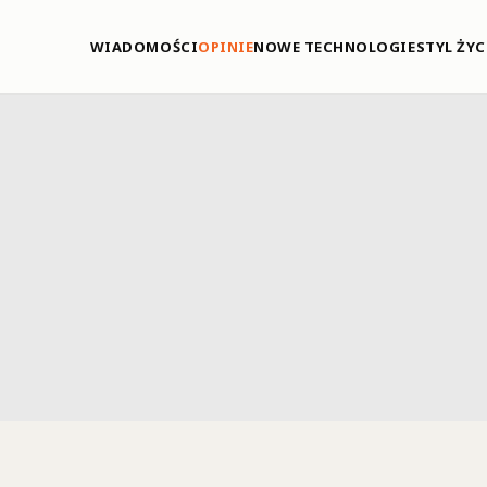
WIADOMOŚCI
OPINIE
NOWE TECHNOLOGIE
STYL ŻYC