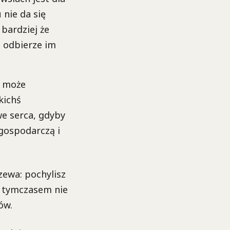
 nie da się
 bardziej że
ie odbierze im
o może
kichś
we serca, gdyby
 gospodarczą i
zewa: pochylisz
 A tymczasem nie
ów.