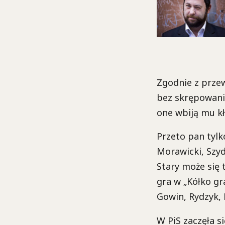
Zgodnie z przew
bez skrępowania
one wbiją mu kł
Przeto pan tylk
Morawicki, Szyd
Stary może się 
gra w „Kółko gr
Gowin, Rydzyk, 
W PiS zaczęła 