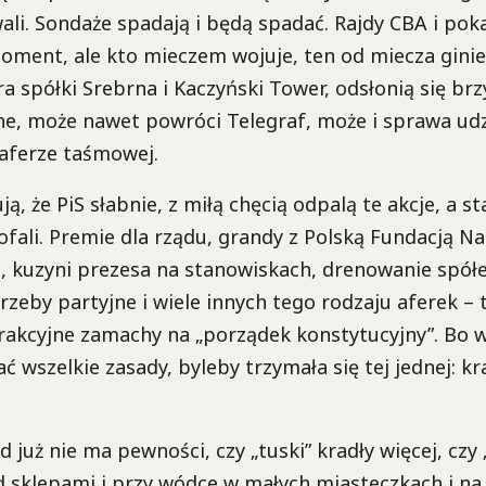
wali. Sondaże spadają i będą spadać. Rajdy CBA i po
ment, ale kto mieczem wojuje, ten od miecza ginie 
ra spółki Srebrna i Kaczyński Tower, odsłonią się brz
e, może nawet powróci Telegraf, może i sprawa udz
aferze taśmowej.
ą, że PiS słabnie, z miłą chęcią odpalą te akcje, a st
fali. Premie dla rządu, grandy z Polską Fundacją N
iki, kuzyni prezesa na stanowiskach, drenowanie spół
zeby partyjne i wiele innych tego rodzaju aferek – t
trakcyjne zamachy na „porządek konstytucyjny”. Bo 
ć wszelkie zasady, byleby trzymała się tej jednej: kr
już nie ma pewności, czy „tuski” kradły więcej, czy „
sklepami i przy wódce w małych miasteczkach i na 