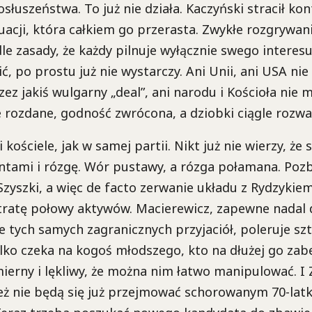
osłuszeństwa. To już nie działa. Kaczyński stracił kon
uacji, która całkiem go przerasta. Zwykłe rozgrywanie
 zasady, że każdy pilnuje wyłącznie swego interesu
, po prostu już nie wystarczy. Ani Unii, ani USA nie 
ez jakiś wulgarny „deal”, ani narodu i Kościoła nie 
e rozdane, godność zwrócona, a dziobki ciągle rozwa
 kościele, jak w samej partii. Nikt już nie wierzy, że 
tami i rózgę. Wór pustawy, a rózga połamana. Pozb
Szyszki, a więc de facto zerwanie układu z Rydzykie
tratę połowy aktywów. Macierewicz, zapewne nadal
 tych samych zagranicznych przyjaciół, poleruje szt
ylko czeka na kogoś młodszego, kto na dłużej go zabe
mierny i lękliwy, że można nim łatwo manipulować. I 
eż nie będą się już przejmować schorowanym 70-lat