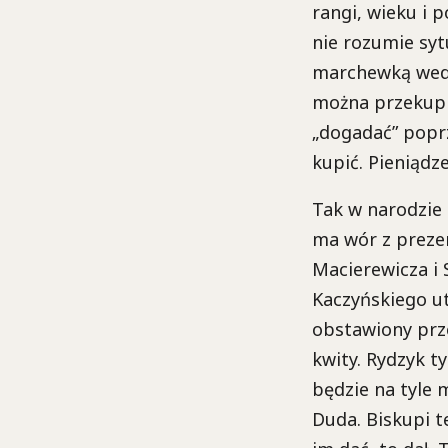
rangi, wieku i p
nie rozumie syt
marchewką wedle
można przekupić
„dogadać” poprz
kupić. Pieniądz
Tak w narodzie i
ma wór z prezen
Macierewicza i 
Kaczyńskiego u
obstawiony prze
kwity. Rydzyk t
będzie na tyle 
Duda. Biskupi t