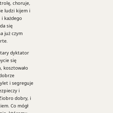
trolę, choruje,
 ludzi kijem i
 i każdego
da się
ma już czym
rte.
stary dyktator
ycie się
m, kosztowało
 dobrze
ylet i segreguje
zpieczy i
Ziobro dobry, i
kiem. Co mógł