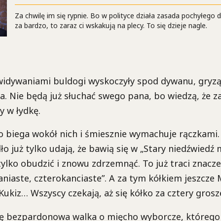
Za chwilę im się rypnie. Bo w polityce działa zasada pochyłego d
za bardzo, to zaraz ci wskakują na plecy. To się dzieje nagle.
idywaniami buldogi wyskoczyły spod dywanu, gryzą s
. Nie będą już słuchać swego pana, bo wiedzą, że z
y w łydkę.
o biega wokół nich i śmiesznie wymachuje rączkami.
ło już tylko udają, że bawią się w „Stary niedźwiedź 
tylko obudzić i znowu zdrzemnąć. To już traci znacze
aniaste, czterokanciaste”. A za tym kółkiem jeszcze 
Kukiz… Wszyscy czekają, aż się kółko za cztery grosz
się bezpardonowa walka o mięcho wyborcze, którego 