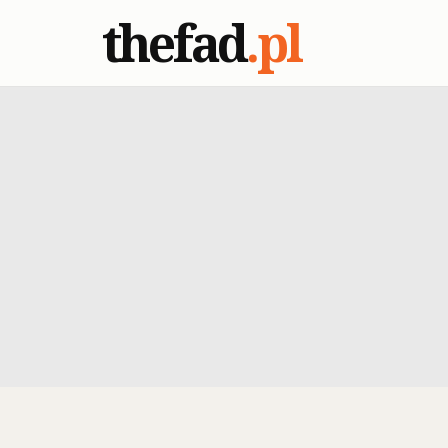
thefad
.pl