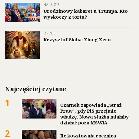
NA LUZIE
Urodzinowy kabaret u Trumpa. Kto
wyskoczy z tortu?
OPINIE
Krzysztof Skiba: Zbieg Zero
Najczęściej czytane
1
Czarnek zapowiada „Straż
Praw”, gdy PiS przejmie
władzę. Nowa służba miałaby
działać poza MSWiA
2
Ile kosztowała rocznica