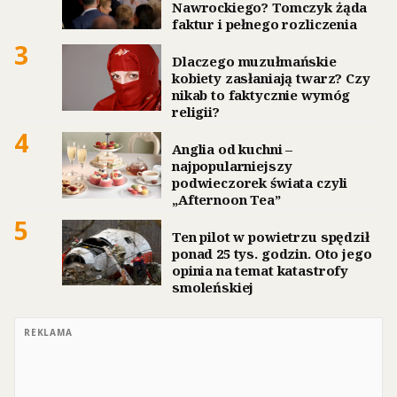
Nawrockiego? Tomczyk żąda
faktur i pełnego rozliczenia
3
Dlaczego muzułmańskie
kobiety zasłaniają twarz? Czy
nikab to faktycznie wymóg
religii?
4
Anglia od kuchni –
najpopularniejszy
podwieczorek świata czyli
„Afternoon Tea”
5
Ten pilot w powietrzu spędził
ponad 25 tys. godzin. Oto jego
opinia na temat katastrofy
smoleńskiej
REKLAMA