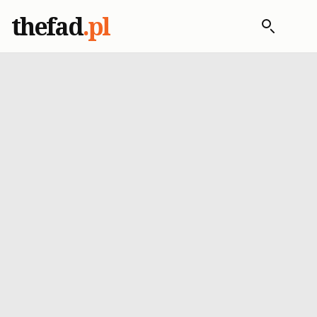
thefad
.pl