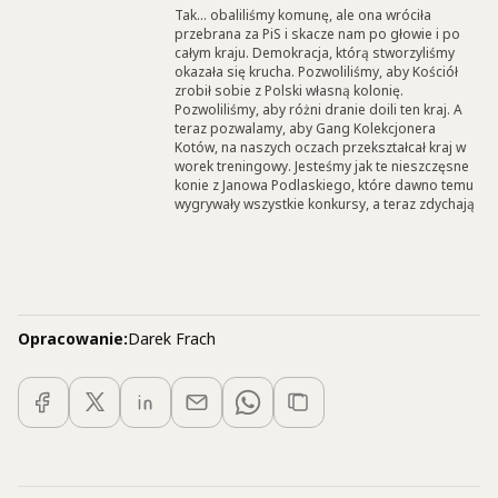
Tak... obaliliśmy komunę, ale ona wróciła
przebrana za PiS i skacze nam po głowie i po
całym kraju. Demokracja, którą stworzyliśmy
okazała się krucha. Pozwoliliśmy, aby Kościół
zrobił sobie z Polski własną kolonię.
Pozwoliliśmy, aby różni dranie doili ten kraj. A
teraz pozwalamy, aby Gang Kolekcjonera
Kotów, na naszych oczach przekształcał kraj w
worek treningowy. Jesteśmy jak te nieszczęsne
konie z Janowa Podlaskiego, które dawno temu
wygrywały wszystkie konkursy, a teraz zdychają
Opracowanie:
Darek Frach