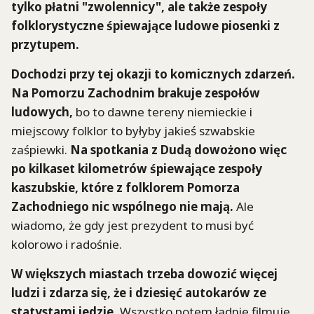
tylko płatni "zwolennicy", ale także zespoły
folklorystyczne śpiewające ludowe piosenki z
przytupem.
Dochodzi przy tej okazji to komicznych zdarzeń.
Na Pomorzu Zachodnim brakuje zespołów
ludowych,
bo to dawne tereny niemieckie i
miejscowy folklor to byłyby jakieś szwabskie
zaśpiewki.
Na spotkania z Dudą dowożono więc
po kilkaset kilometrów śpiewające zespoły
kaszubskie, które z folklorem Pomorza
Zachodniego nic wspólnego nie mają.
Ale
wiadomo, że gdy jest prezydent to musi być
kolorowo i radośnie.
W większych miastach trzeba dowozić więcej
ludzi i zdarza się, że i dziesięć autokarów ze
statystami jedzie.
Wszystko potem ładnie filmuje