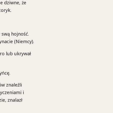
ie dziwne, że
oryk.
 swą hojność.
ynacie (Niemcy).
ro lub ukrywał
yńcę.
w znaleźli
yczeniami i
e, znalazł