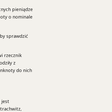
cnych pieniądze
noty o nominale
 by sprawdzić
i rzecznik
odziły z
nknoty do nich
 jest
Strachwitz,