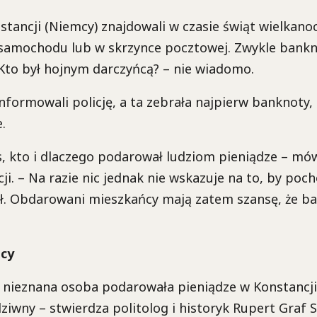
tancji (Niemcy) znajdowali w czasie świąt wielkano
 samochodu lub w skrzynce pocztowej. Zwykle bank
 Kto był hojnym darczyńcą? – nie wiadomo.
formowali policję, a ta zebrała najpierw banknoty,
.
s, kto i dlaczego podarował ludziom pieniądze – mów
ji. – Na razie nic jednak nie wskazuje na to, by poch
ł. Obdarowani mieszkańcy mają zatem szansę, że ba
ńcy
i nieznana osoba podarowała pieniądze w Konstancji
dziwny – stwierdza politolog i historyk Rupert Graf 