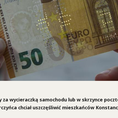
ły za wycieraczką samochodu lub w skrzynce poczt
zyńca chciał uszczęśliwić mieszkańców Konstancj