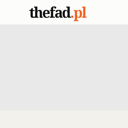
thefad
.pl