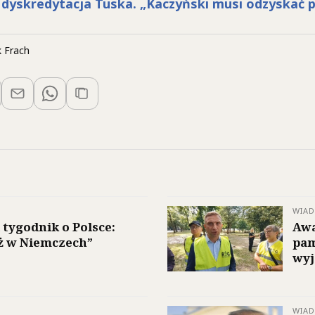
dyskredytacja Tuska. „Kaczyński musi odzyskać p
 Frach
WIA
 tygodnik o Polsce:
Awa
iż w Niemczech”
pam
wyj
WIA