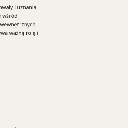
wały i uznania
e wśród
 wewnętrznych.
ywa ważną rolę i