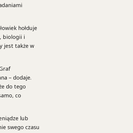
badaniami
złowiek hołduje
biologii i
 jest także w
Graf
na – dodaje.
że do tego
 samo, co
eniądze lub
nie swego czasu