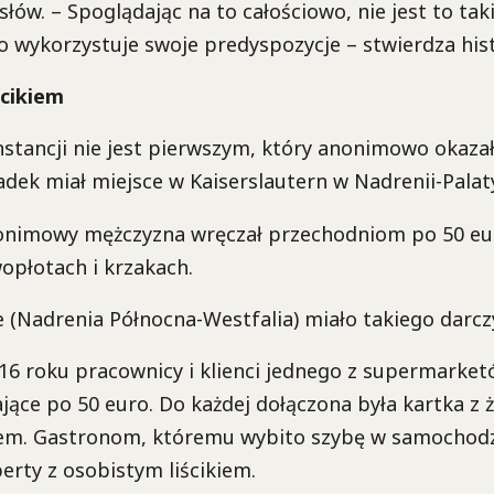
łów. – Spoglądając na to całościowo, nie jest to tak
 wykorzystuje swoje predyspozycje – stwierdza hist
ścikiem
stancji nie jest pierwszym, który anonimowo okazał
ek miał miejsce w Kaiserslautern w Nadrenii-Palat
onimowy mężczyzna wręczał przechodniom po 50 eu
opłotach i krzakach.
(Nadrenia Północna-Westfalia) miało takiego darcz
6 roku pracownicy i klienci jednego z supermarketó
jące po 50 euro. Do każdej dołączona była kartka z ż
tem. Gastronom, któremu wybito szybę w samochodzi
perty z osobistym liścikiem.