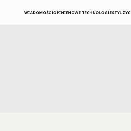
WIADOMOŚCI
OPINIE
NOWE TECHNOLOGIE
STYL ŻYC