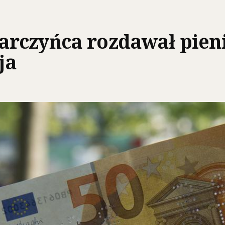
rczyńca rozdawał pieni
ja