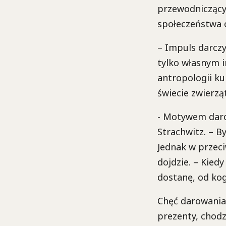
przewodniczący 
społeczeństwa 
– Impuls darczy
tylko własnym i
antropologii ku
świecie zwierząt
- Motywem daro
Strachwitz. – 
Jednak w przec
dojdzie. – Kied
dostanę, od kogo
Chęć darowania
prezenty, chodz