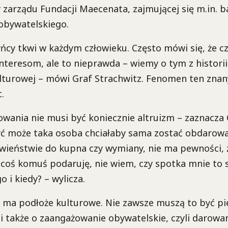
zarządu Fundacji Maecenata, zajmującej się m.in. 
obywatelskiego.
ńcy tkwi w każdym człowieku. Często mówi się, że c
nteresom, ale to nieprawda – wiemy o tym z historii, 
lturowej – mówi Graf Strachwitz. Fenomen ten znany
.
wania nie musi być koniecznie altruizm – zaznacza 
Być może taka osoba chciałaby sama zostać obdarowa
iwieństwie do kupna czy wymiany, nie ma pewności, 
y coś komuś podaruję, nie wiem, czy spotka mnie to
 i kiedy? – wylicza.
 ma podłoże kulturowe. Nie zawsze muszą to być pi
i także o zaangażowanie obywatelskie, czyli darowa