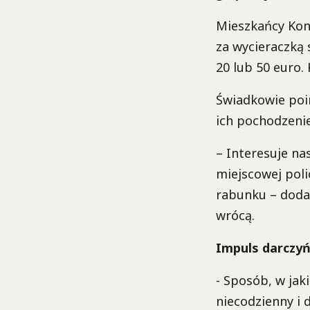
Mieszkańcy Kons
za wycieraczką
20 lub 50 euro.
Świadkowie poin
ich pochodzenie
– Interesuje na
miejscowej polic
rabunku – doda
wrócą.
Impuls darczy
- Sposób, w jak
niecodzienny i 