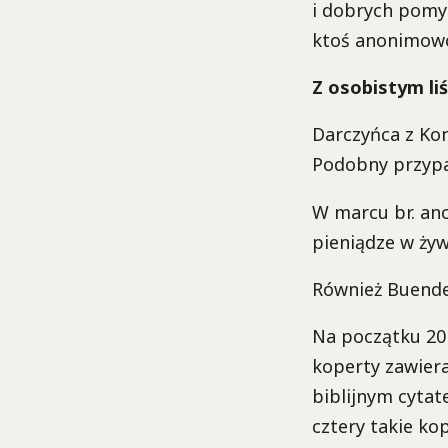
i dobrych pomys
ktoś anonimowo
Z osobistym li
Darczyńca z Kon
Podobny przypad
W marcu br. an
pieniądze w żyw
Również Buende 
Na początku 201
koperty zawiera
biblijnym cyta
cztery takie ko