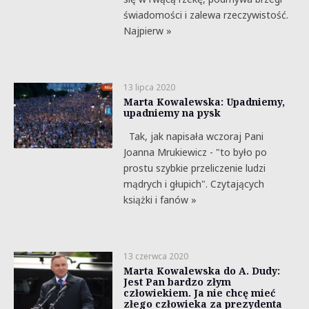
świadomości i zalewa rzeczywistość.
Najpierw »
13 lipca 2020
Marta Kowalewska: Upadniemy,
upadniemy na pysk
Tak, jak napisała wczoraj Pani
Joanna Mrukiewicz - "to było po
prostu szybkie przeliczenie ludzi
mądrych i głupich". Czytających
książki i fanów »
13 czerwca 2020
Marta Kowalewska do A. Dudy:
Jest Pan bardzo złym
człowiekiem. Ja nie chcę mieć
złego człowieka za prezydenta