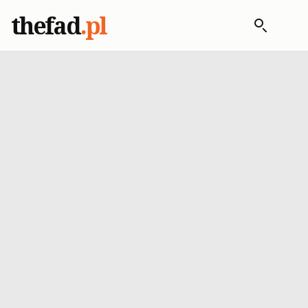
thefad
.pl