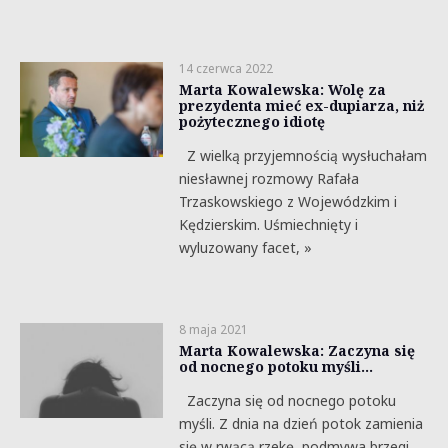
14 czerwca 2022
Marta Kowalewska: Wolę za
prezydenta mieć ex-dupiarza, niż
pożytecznego idiotę
Z wielką przyjemnością wysłuchałam
niesławnej rozmowy Rafała
Trzaskowskiego z Wojewódzkim i
Kędzierskim. Uśmiechnięty i
wyluzowany facet, »
8 maja 2021
Marta Kowalewska: Zaczyna się
od nocnego potoku myśli…
Zaczyna się od nocnego potoku
myśli. Z dnia na dzień potok zamienia
się w rwącą rzekę, podmywa brzegi