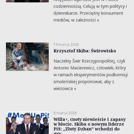
codziennością. Celują w tym politycy i
dziennikarze. Przeciętny konsument
mediów, w zależności »
19 marca 2026
Krzysztof Skiba: Świrowisko
Naczelny Świr Rzeczypospolitej, czyli
Antonio Macierewicz, człowiek, który
w ramach eksperymentów podkomisji
smoleńskiej proponował, aby z
wieżowca »
8 marca 2026
Willa+, cnoty niewieście i zapasy
w błocie. Skiba o nowym liderze
PiS: „Złoty Dzban” wchodzi do
gry