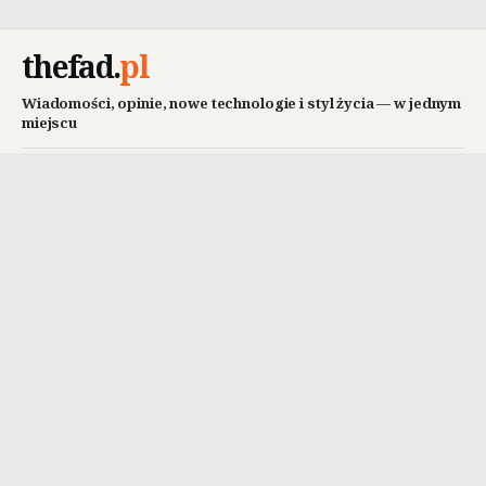
thefad
.
pl
Wiadomości, opinie, nowe technologie i styl życia — w jednym
miejscu
SEKCJE
SERWIS
Wiadomości
O thefad.pl
Opinie
Kontakt
Nowe technologie
Współpraca / Reklama
Styl życia
Wesprzyj nas
REDAKCJA
ZNAJDŹ NAS
Pisz z thefad.pl
X / Twitter
English Edition
Facebook
RODO
YouTube
© 2026 thefad.pl