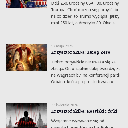
Dziś 250. urodziny USA i 80. urodziny
Trumpa. Choć można się pomylić, bo
na co dzień to Trump wygląda, jakby
miał 250 lat, a Ameryka 80. Obie »
12 maja 2026
Krzysztof Skiba: Zbieg Zero
Ziobro oczywiście nie uważa się za
zbiega. On oficjalnie dalej twierdzi, że
na Węgrzech był na konferencji partii
Orbána, która po prostu trwała »
22 kwietnia 2026
Krzysztof Skiba: Rosyjskie fejki
Wzajemne wyzywanie się od
rosyjskich agentów jest w Polsce