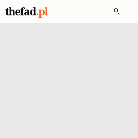
thefad
.pl