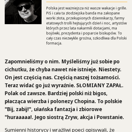
Polska jest ważniejsza niż wasze wakacje i grille.
PiS i cała ta złodziejska banda ma zakopane
worki złota, przekupionych dziennikarzy, farmy
etatowych trolli hejtujących dzień i noc, artystów
których przez lata nakarmili dotacjami, ma
bojówki, prezydenta i poparcie biskupów. To
cały czas niezwykle groźna, szkodliwa dla Polski
formacja.
Zapomnieliśmy o nim. Myśleliśmy już sobie po
cichutku, że chyba nawet nie istnieje. Niestety.
On jest częścią nas. Częścią naszej tożsamości.
Teraz widać go już wyraźnie. SŁOMIANY ZAPAŁ.
Polak od zawsze. Bardziej polski niż bigos,
płacząca wierzba i polonezy Chopina. To polskie
"Bij, zabij!", ułańska fantazja i zbiorowe
"huraaaaa!. Jego siostrą Zryw, akcja i Powstanie.
Sumienni historycy i wrażliwi poeci opisywali, że