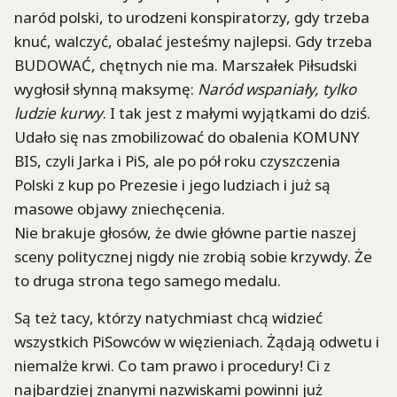
naród polski, to urodzeni konspiratorzy, gdy trzeba
knuć, walczyć, obalać jesteśmy najlepsi. Gdy trzeba
BUDOWAĆ, chętnych nie ma. Marszałek Piłsudski
wygłosił słynną maksymę:
Naród wspaniały, tylko
ludzie kurwy
. I tak jest z małymi wyjątkami do dziś.
Udało się nas zmobilizować do obalenia KOMUNY
BIS, czyli Jarka i PiS, ale po pół roku czyszczenia
Polski z kup po Prezesie i jego ludziach i już są
masowe objawy zniechęcenia.
Nie brakuje głosów, że dwie główne partie naszej
sceny politycznej nigdy nie zrobią sobie krzywdy. Że
to druga strona tego samego medalu.
Są też tacy, którzy natychmiast chcą widzieć
wszystkich PiSowców w więzieniach. Żądają odwetu i
niemalże krwi. Co tam prawo i procedury! Ci z
najbardziej znanymi nazwiskami powinni już