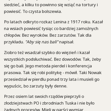
siedzieć, a kilku to powinno się wziąć na tortury i
powiesić. To czysta bolszewia.
Po latach odkryto rozkaz Lenina z 1917 roku. Kazał
na wsiach powiesić tysiąc co bardziej zamożnych
chłopów. Bez wyroków. Bez zarzutów. Tak dla
przykładu.
"Aby się nas bali"
napisał.
Ziobro też wsadzał szybko do więzień i kazał
wszystkich podsłuchiwać. Bez dowodów. Tak, żeby
się go bali. Jego metoda pierdel i konferencja
prasowa. Tak się robi politykę - mówił. Taki Nowak
przesiedział w pierdlu ponad trzy lata i musieli go
wypuścic, bo zarzuty były denne.
Przez osiem lat swoich rządów pieprzyli o
złodziejstwach PO i zbrodniach Tuska i nie było
żadnych procesów. Mieli w garści wymiar