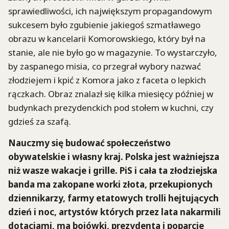
sprawiedliwości, ich największym propagandowym
sukcesem było zgubienie jakiegoś szmatławego
obrazu w kancelarii Komorowskiego, który był na
stanie, ale nie było go w magazynie. To wystarczyło,
by zaspanego misia, co przegrał wybory nazwać
złodziejem i kpić z Komora jako z faceta o lepkich
rączkach. Obraz znalazł się kilka miesięcy później w
budynkach prezydenckich pod stołem w kuchni, czy
gdzieś za szafą.
Nauczmy się budować społeczeństwo
obywatelskie i własny kraj. Polska jest ważniejsza
niż wasze wakacje i grille. PiS i cała ta złodziejska
banda ma zakopane worki złota, przekupionych
dziennikarzy, farmy etatowych trolli hejtujących
dzień i noc, artystów
których
przez lata nakarmili
dotacjami, ma bojówki, prezydenta i poparcie