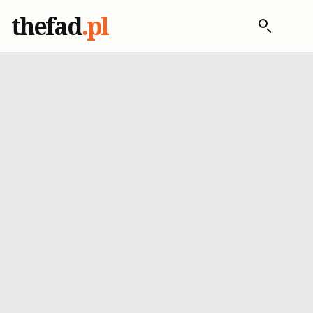
thefad
.pl