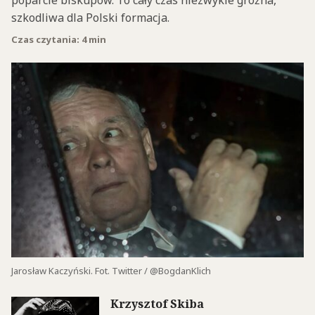
poparcie biskupów. To cały czas niezwykle groźna,
szkodliwa dla Polski formacja.
Czas czytania: 4 min
Jarosław Kaczyński. Fot. Twitter / @BogdanKlich
Krzysztof Skiba