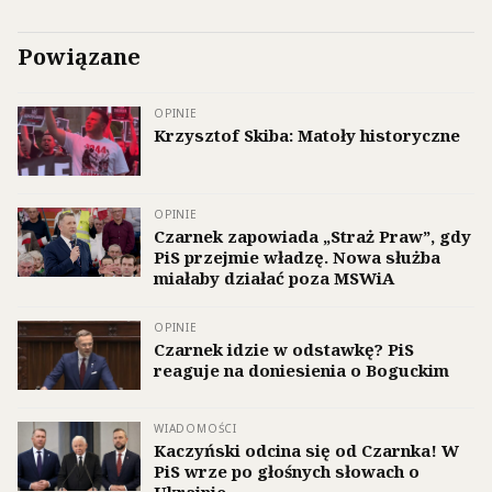
Powiązane
OPINIE
Krzysztof Skiba: Matoły historyczne
OPINIE
Czarnek zapowiada „Straż Praw”, gdy
PiS przejmie władzę. Nowa służba
miałaby działać poza MSWiA
OPINIE
Czarnek idzie w odstawkę? PiS
reaguje na doniesienia o Boguckim
WIADOMOŚCI
Kaczyński odcina się od Czarnka! W
PiS wrze po głośnych słowach o
Ukrainie