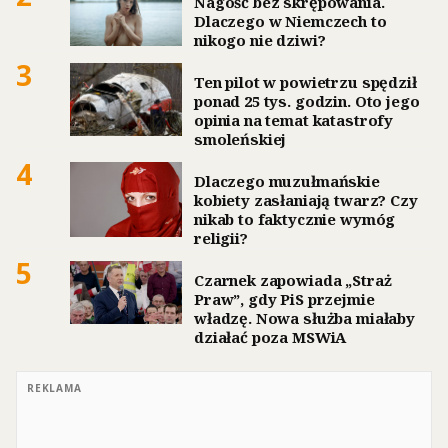
Nagość bez skrępowania.
Dlaczego w Niemczech to
nikogo nie dziwi?
3
Ten pilot w powietrzu spędził
ponad 25 tys. godzin. Oto jego
opinia na temat katastrofy
smoleńskiej
4
Dlaczego muzułmańskie
kobiety zasłaniają twarz? Czy
nikab to faktycznie wymóg
religii?
5
Czarnek zapowiada „Straż
Praw”, gdy PiS przejmie
władzę. Nowa służba miałaby
działać poza MSWiA
REKLAMA