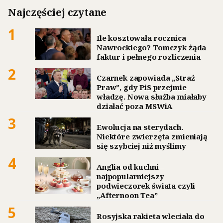
Najczęściej czytane
1
Ile kosztowała rocznica
Nawrockiego? Tomczyk żąda
faktur i pełnego rozliczenia
2
Czarnek zapowiada „Straż
Praw”, gdy PiS przejmie
władzę. Nowa służba miałaby
działać poza MSWiA
3
Ewolucja na sterydach.
Niektóre zwierzęta zmieniają
się szybciej niż myślimy
4
Anglia od kuchni –
najpopularniejszy
podwieczorek świata czyli
„Afternoon Tea”
5
Rosyjska rakieta wleciała do