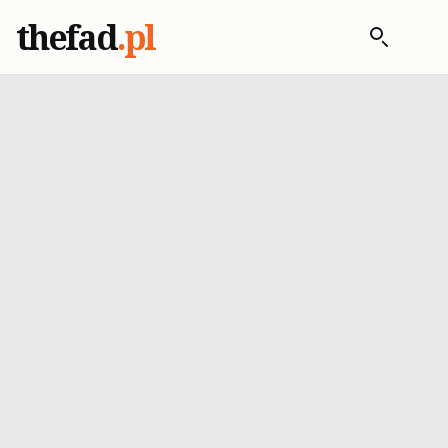
thefad
.pl