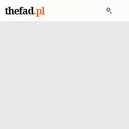
thefad
.pl