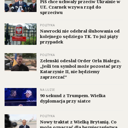
PiS chce uchwały przeciw Ukrainie w
UE. Czarnek wzywa rząd do
sprzeciwu
POLITYKA
Nawrocki nie odebrał ślubowania od
kolejnego sędziego TK. To już piąty
przypadek
POLITYKA
Zełenski odesłał Order Orła Białego.
„Jeśli ten symbol może pozostać przy
Katarzynie II, nie będziemy
zaprzeczać”
NA LUZIE
90 sekund z Trumpem. Wielka
dyplomacja przy siatce
POLITYKA
Nowy traktat z Wielką Brytanią. Co
może oznaczać dla bezpieczeństwa