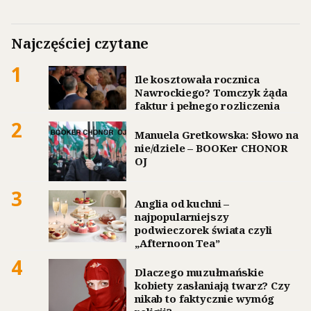
Najczęściej czytane
1
Ile kosztowała rocznica
Nawrockiego? Tomczyk żąda
faktur i pełnego rozliczenia
2
Manuela Gretkowska: Słowo na
nie/dziele – BOOKer CHONOR
OJ
3
Anglia od kuchni –
najpopularniejszy
podwieczorek świata czyli
„Afternoon Tea”
4
Dlaczego muzułmańskie
kobiety zasłaniają twarz? Czy
nikab to faktycznie wymóg