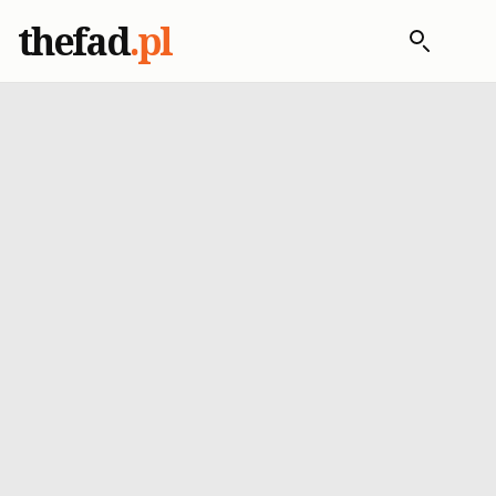
thefad
.pl