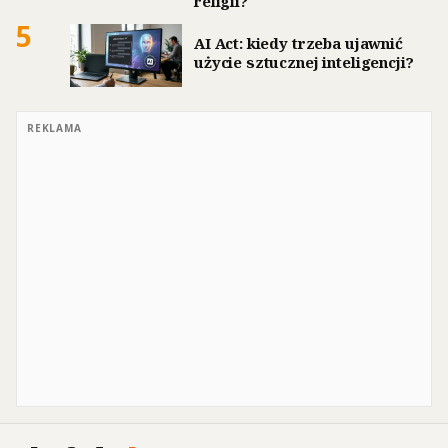
religii?
5
AI Act: kiedy trzeba ujawnić
użycie sztucznej inteligencji?
REKLAMA