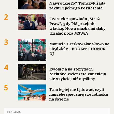
Nawrockiego? Tomczyk żąda
faktur i pełnego rozliczenia
2
Czarnek zapowiada „Straż
Praw”, gdy PiS przejmie
władzę. Nowa służba miałaby
działać poza MSWiA
3
Manuela Gretkowska: Słowo na
nie/dziele – BOOKer CHONOR
OJ
4
Ewolucja na sterydach.
Niektóre zwierzęta zmieniają
się szybciej niż myślimy
5
Tam lepiej nie lądować, czyli
najniebezpieczniejsze lotniska
na świecie
REKLAMA