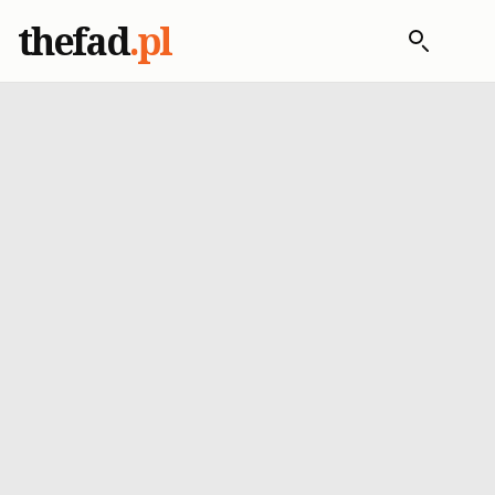
thefad
.pl