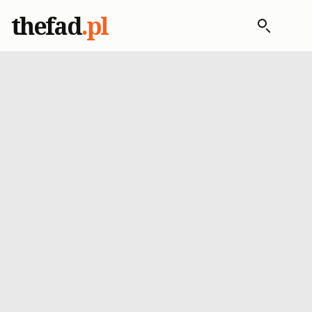
thefad
.pl