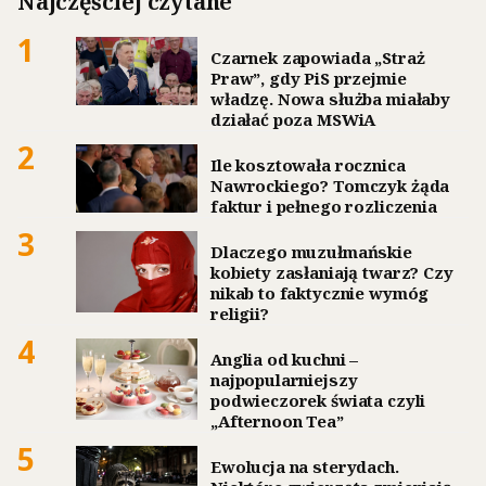
Najczęściej czytane
1
Czarnek zapowiada „Straż
Praw”, gdy PiS przejmie
władzę. Nowa służba miałaby
działać poza MSWiA
2
Ile kosztowała rocznica
Nawrockiego? Tomczyk żąda
faktur i pełnego rozliczenia
3
Dlaczego muzułmańskie
kobiety zasłaniają twarz? Czy
nikab to faktycznie wymóg
religii?
4
Anglia od kuchni –
najpopularniejszy
podwieczorek świata czyli
„Afternoon Tea”
5
Ewolucja na sterydach.