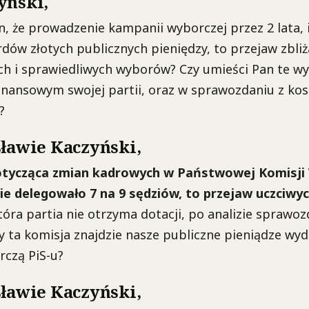
yński,
an, że prowadzenie kampanii wyborczej przez 2 lata, 
ardów złotych publicznych pieniędzy, to przejaw zbliż
h i sprawiedliwych wyborów? Czy umieści Pan te wy
inansowym swojej partii, oraz w sprawozdaniu z ko
?
sławie Kaczyński,
dotycząca zmian kadrowych w Państwowej Komisji
zie delegowało 7 na 9 sędziów, to przejaw uczciw
która partia nie otrzyma dotacji, po analizie sprawo
y ta komisja znajdzie nasze publiczne pieniądze wy
czą PiS-u?
sławie Kaczyński,