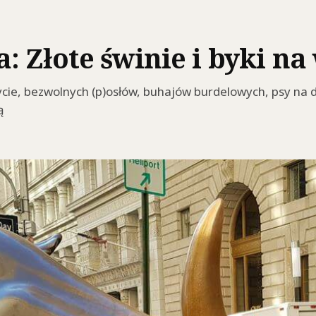
 Złote świnie i byki na
ycie, bezwolnych (p)osłów, buhajów burdelowych, psy na dz
ą