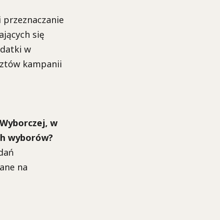
i przeznaczanie
ających się
datki w
sztów kampanii
 Wyborczej, w
ych wyborów?
zdań
dane na