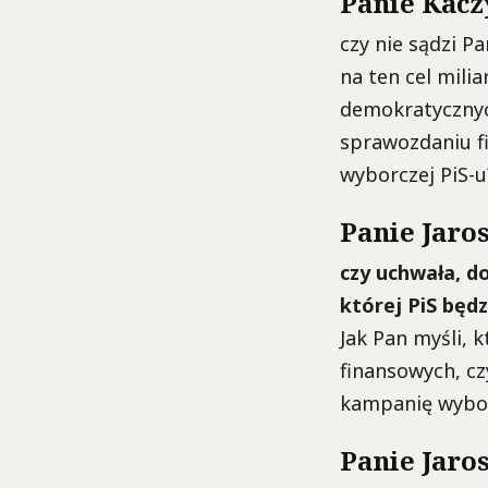
Panie Kacz
czy nie sądzi P
na ten cel mili
demokratycznyc
sprawozdaniu f
wyborczej PiS-u
Panie Jaro
czy uchwała, 
której PiS będ
Jak Pan myśli, 
finansowych, cz
kampanię wybor
Panie Jaro