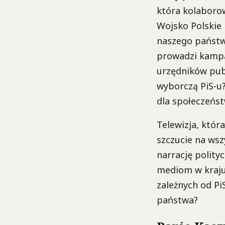
która kolaborow
Wojsko Polskie 
naszego państw
prowadzi kampan
urzędników pub
wyborczą PiS-u?
dla społeczeńst
Telewizja, któr
szczucie na wsz
narrację polit
mediom w kraju.
zależnych od Pi
państwa?