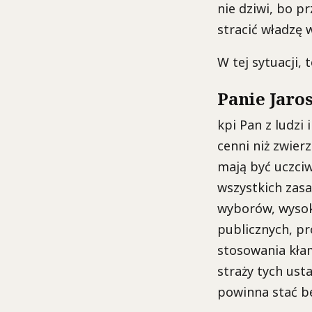
nie dziwi, bo pr
stracić władzę 
W tej sytuacji, 
Panie Jaro
kpi Pan z ludzi 
cenni niż zwierz
mają być uczci
wszystkich zasa
wyborów, wysok
publicznych, pr
stosowania kła
straży tych us
powinna stać b