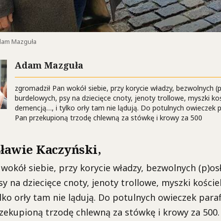
 Adam Mazguła
Adam Mazguła
zgromadził Pan wokół siebie, przy korycie władzy, bezwolnych 
burdelowych, psy na dziecięce cnoty, jenoty trollowe, myszki koś
demencją…, i tylko orły tam nie lądują. Do potulnych owieczek p
Pan przekupioną trzodę chlewną za stówkę i krowy za 500
sławie Kaczyński,
wokół siebie, przy korycie władzy, bezwolnych (p)o
y na dziecięce cnoty, jenoty trollowe, myszki koście
lko orły tam nie lądują. Do potulnych owieczek paraf
zekupioną trzodę chlewną za stówkę i krowy za 500.