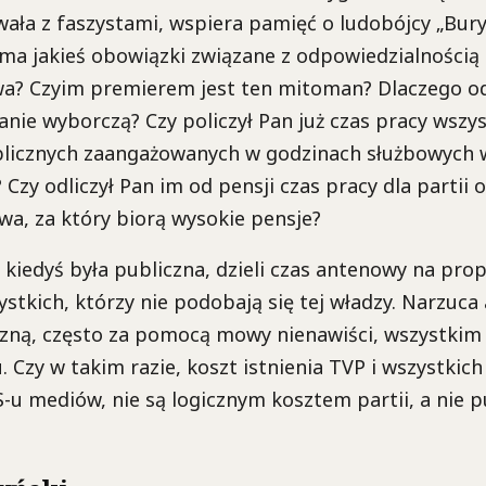
ała z faszystami, wspiera pamięć o ludobójcy „Bury
ma jakieś obowiązki związane z odpowiedzialnością 
a? Czyim premierem jest ten mitoman? Dlaczego od 
ie wyborczą? Czy policzył Pan już czas pracy wszys
licznych zaangażowanych w godzinach służbowych
 Czy odliczył Pan im od pensji czas pracy dla partii 
wa, za który biorą wysokie pensje?
a kiedyś była publiczna, dzieli czas antenowy na pro
ystkich, którzy nie podobają się tej władzy. Narzuc
yczną, często za pomocą mowy nienawiści, wszystki
 Czy w takim razie, koszt istnienia TVP i wszystkic
S-u mediów, nie są logicznym kosztem partii, a nie 