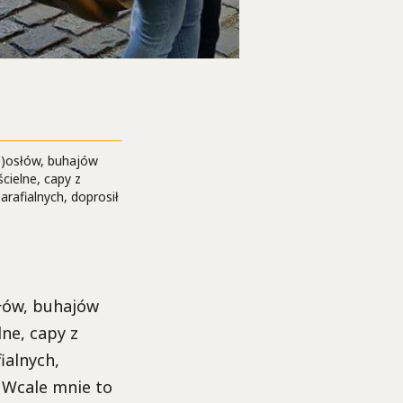
(p)osłów, buhajów
cielne, capy z
arafialnych, doprosił
słów, buhajów
lne, capy z
ialnych,
 Wcale mnie to