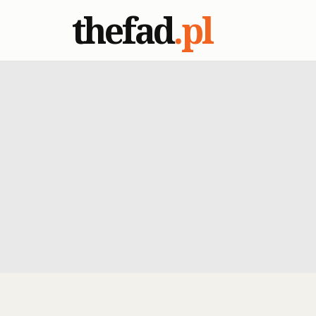
thefad
.pl