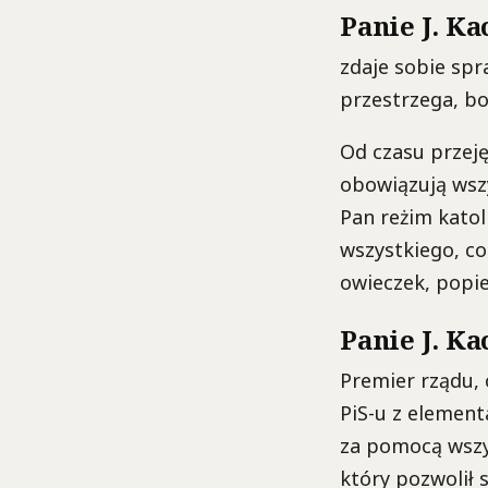
Panie J. Ka
zdaje sobie spr
przestrzega, bo 
Od czasu przeję
obowiązują wsz
Pan reżim katol
wszystkiego, co
owieczek, popie
Panie J. K
Premier rządu,
PiS-u z element
za pomocą wszy
który pozwolił 