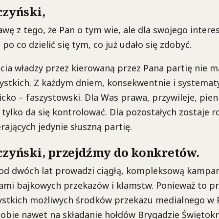
czyński,
awę z tego, że Pan o tym wie, ale dla swojego intere
po co dzielić się tym, co już udało się zdobyć.
cia władzy przez kierowaną przez Pana partię nie m
ystkich. Z każdym dniem, konsekwentnie i systemat
icko – faszystowski. Dla Was prawa, przywileje, pien
 tylko da się kontrolować. Dla pozostałych zostaje r
rających jedynie słuszną partię.
aczyński, przejdźmy do konkretów.
 od dwóch lat prowadzi ciągłą, kompleksową kampa
ami bajkowych przekazów i kłamstw. Ponieważ to pr
stkich możliwych środków przekazu medialnego w Po
sobie nawet na składanie hołdów Brygadzie Świętokrz