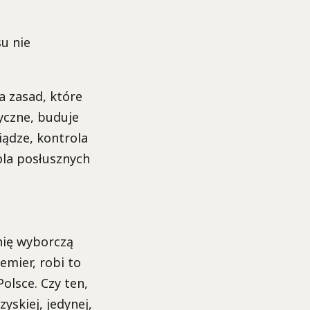
su nie
a zasad, które
yczne, buduje
iądze, kontrola
ola posłusznych
nię wyborczą
emier, robi to
lsce. Czy ten,
yskiej, jedynej,