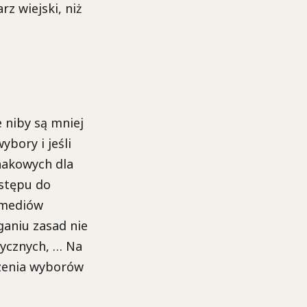
rz wiejski, niż
e niby są mniej
ybory i jeśli
nakowych dla
ostępu do
 mediów
ganiu zasad nie
ycznych, … Na
dzenia wyborów