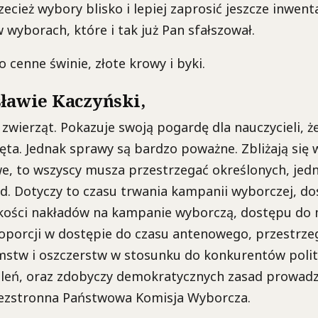
zecież wybory blisko i lepiej zaprosić jeszcze inwenta
w wyborach, które i tak już Pan sfałszował.
to cenne świnie, złote krowy i byki.
sławie Kaczyński,
i zwierząt. Pokazuje swoją pogardę dla nauczycieli, ż
ęta. Jednak sprawy są bardzo poważne. Zbliżają się w
we, to wszyscy musza przestrzegać określonych, jed
d. Dotyczy to czasu trwania kampanii wyborczej, d
ości nakładów na kampanie wyborczą, dostępu do
oporcji w dostępie do czasu antenowego, przestrze
mstw i oszczerstw w stosunku do konkurentów polit
taleń, oraz zdobyczy demokratycznych zasad prowa
ezstronna Państwowa Komisja Wyborcza.