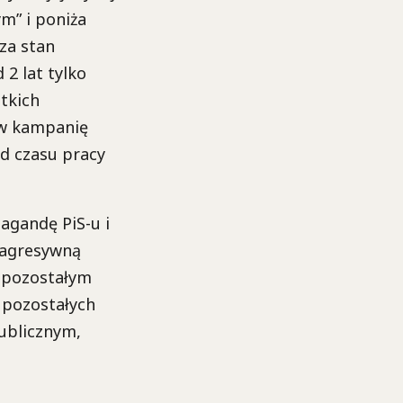
m” i poniża
za stan
2 lat tylko
tkich
 w kampanię
od czasu pracy
pagandę PiS-u i
a agresywną
m pozostałym
h pozostałych
publicznym,