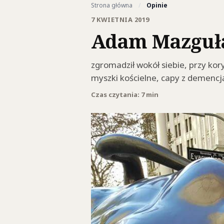
Strona główna
/
Opinie
7 KWIETNIA 2019
Adam Mazguła:
zgromadził wokół siebie, przy kor
myszki kościelne, capy z demencj
Czas czytania: 7 min