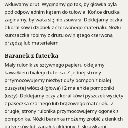
wkłuwamy drut. Wyginamy go tak, by główka była
pod odpowiednim kątem do tułowia. Końce drucika
zaginamy, by wata się nie zsuwała. Doklejamy oczka
z koralików i dziobek z czerwonego materiału. Nóżki
kurczaczka robimy z drutu owiniętego czerwoną
przędzą lub materiałem.
Baranek z futerka
Mały rulonik ze sztywnego papieru oklejamy
kawałkiem białego futerka. Z jednej strony
przymocowujemy niezbyt duży pompon z białej
puszystej włóczki (głowa) i 2 maleńkie pomponiki
(uszy). Doklejamy oczy z koralików i pyszczek wycięty
z paseczka czarnego lub brązowego materiału. Z
drugiej strony rulonika przymocowujemy ogonek z
pomponika. Nóżki baranka możemy zrobić z cienkich
patyczków lub zapałek oklejonych skrawkami