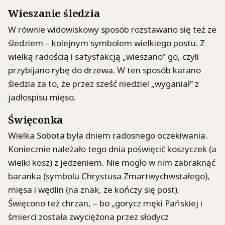
Wieszanie śledzia
W równie widowiskowy sposób rozstawano się też ze
śledziem – kolejnym symbolem wielkiego postu. Z
wielką radością i satysfakcją „wieszano” go, czyli
przybijano rybę do drzewa. W ten sposób karano
śledzia za to, że przez sześć niedziel „wyganiał” z
jadłospisu mięso.
Święconka
Wielka Sobota była dniem radosnego oczekiwania.
Koniecznie należało tego dnia poświęcić koszyczek (a
wielki kosz) z jedzeniem. Nie mogło w nim zabraknąć
baranka (symbolu Chrystusa Zmartwychwstałego),
mięsa i wędlin (na znak, że kończy się post).
Święcono też chrzan, – bo „gorycz męki Pańskiej i
śmierci została zwyciężona przez słodycz