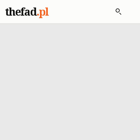
thefad
.pl