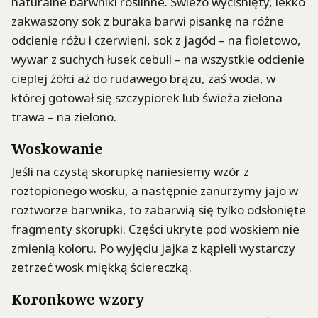
naturalne barwniki roślinne. Świeżo wyciśnięty, lekko
zakwaszony sok z buraka barwi pisankę na różne
odcienie różu i czerwieni, sok z jagód – na fioletowo,
wywar z suchych łusek cebuli – na wszystkie odcienie
cieplej żółci aż do rudawego brązu, zaś woda, w
której gotował się szczypiorek lub świeża zielona
trawa – na zielono.
Woskowanie
Jeśli na czystą skorupkę naniesiemy wzór z
roztopionego wosku, a następnie zanurzymy jajo w
roztworze barwnika, to zabarwią się tylko odsłonięte
fragmenty skorupki. Części ukryte pod woskiem nie
zmienią koloru. Po wyjęciu jajka z kąpieli wystarczy
zetrzeć wosk miękką ściereczką.
Koronkowe wzory