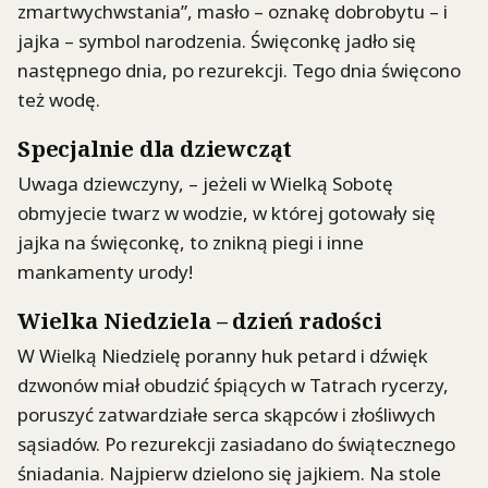
zmartwychwstania”, masło – oznakę dobrobytu – i
jajka – symbol narodzenia. Święconkę jadło się
następnego dnia, po rezurekcji. Tego dnia święcono
też wodę.
Specjalnie dla dziewcząt
Uwaga dziewczyny, – jeżeli w Wielką Sobotę
obmyjecie twarz w wodzie, w której gotowały się
jajka na święconkę, to znikną piegi i inne
mankamenty urody!
Wielka Niedziela – dzień radości
W Wielką Niedzielę poranny huk petard i dźwięk
dzwonów miał obudzić śpiących w Tatrach rycerzy,
poruszyć zatwardziałe serca skąpców i złośliwych
sąsiadów. Po rezurekcji zasiadano do świątecznego
śniadania. Najpierw dzielono się jajkiem. Na stole