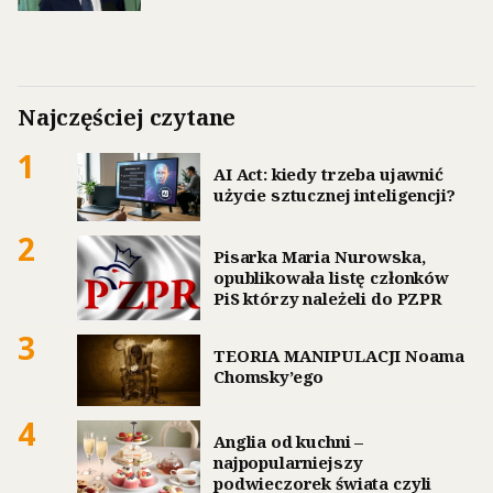
Najczęściej czytane
1
AI Act: kiedy trzeba ujawnić
użycie sztucznej inteligencji?
2
Pisarka Maria Nurowska,
opublikowała listę członków
PiS którzy należeli do PZPR
3
TEORIA MANIPULACJI Noama
Chomsky’ego
4
Anglia od kuchni –
najpopularniejszy
podwieczorek świata czyli