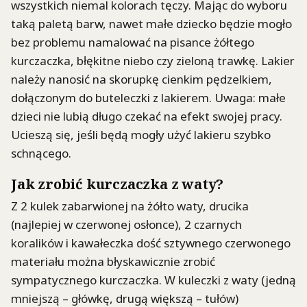
wszystkich niemal kolorach tęczy. Mając do wyboru
taką paletą barw, nawet małe dziecko będzie mogło
bez problemu namalować na pisance żółtego
kurczaczka, błękitne niebo czy zieloną trawkę. Lakier
należy nanosić na skorupkę cienkim pędzelkiem,
dołączonym do buteleczki z lakierem. Uwaga: małe
dzieci nie lubią długo czekać na efekt swojej pracy.
Ucieszą się, jeśli będą mogły użyć lakieru szybko
schnącego.
Jak zrobić kurczaczka z waty?
Z 2 kulek zabarwionej na żółto waty, drucika
(najlepiej w czerwonej osłonce), 2 czarnych
koralików i kawałeczka dość sztywnego czerwonego
materiału można błyskawicznie zrobić
sympatycznego kurczaczka. W kuleczki z waty (jedną
mniejszą – główkę, drugą większą – tułów)