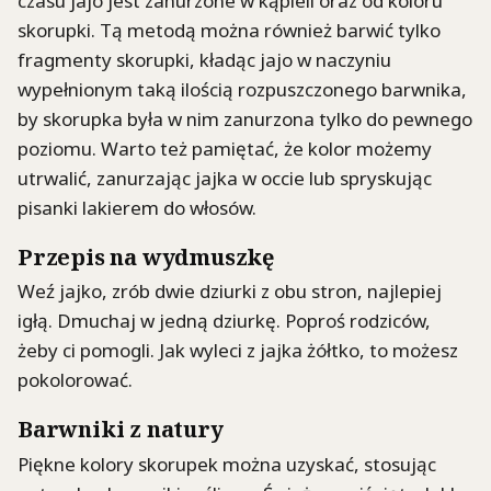
czasu jajo jest zanurzone w kąpieli oraz od koloru
skorupki. Tą metodą można również barwić tylko
fragmenty skorupki, kładąc jajo w naczyniu
wypełnionym taką ilością rozpuszczonego barwnika,
by skorupka była w nim zanurzona tylko do pewnego
poziomu. Warto też pamiętać, że kolor możemy
utrwalić, zanurzając jajka w occie lub spryskując
pisanki lakierem do włosów.
Przepis na wydmuszkę
Weź jajko, zrób dwie dziurki z obu stron, najlepiej
igłą. Dmuchaj w jedną dziurkę. Poproś rodziców,
żeby ci pomogli. Jak wyleci z jajka żółtko, to możesz
pokolorować.
Barwniki z natury
Piękne kolory skorupek można uzyskać, stosując