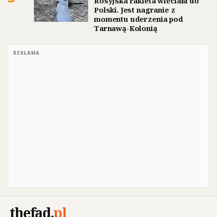
Rosyjska rakieta wleciała do
Polski. Jest nagranie z
momentu uderzenia pod
Tarnawą-Kolonią
REKLAMA
thefad
.
pl