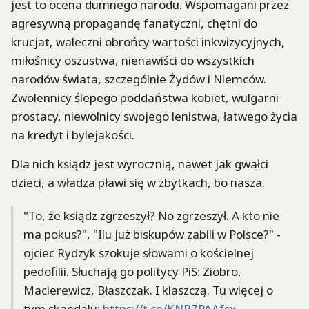
jest to ocena dumnego narodu. Wspomagani przez
agresywną propagandę fanatyczni, chętni do
krucjat, waleczni obrońcy wartości inkwizycyjnych,
miłośnicy oszustwa, nienawiści do wszystkich
narodów świata, szczególnie Żydów i Niemców.
Zwolennicy ślepego poddaństwa kobiet, wulgarni
prostacy, niewolnicy swojego lenistwa, łatwego życia
na kredyt i bylejakości.
Dla nich ksiądz jest wyrocznią, nawet jak gwałci
dzieci, a władza pławi się w zbytkach, bo nasza.
"To, że ksiądz zgrzeszył? No zgrzeszył. A kto nie
ma pokus?", "Ilu już biskupów zabili w Polsce?" -
ojciec Rydzyk szokuje słowami o kościelnej
pedofilii. Słuchają go politycy PiS: Ziobro,
Macierewicz, Błaszczak. I klaszczą. Tu więcej o
tym skandalu:
https://t.co/KNRZPAAfsx