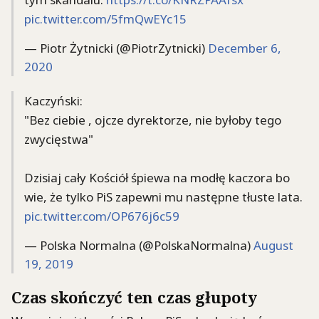
pic.twitter.com/5fmQwEYc15
— Piotr Żytnicki (@PiotrZytnicki)
December 6,
2020
Kaczyński:
"Bez ciebie , ojcze dyrektorze, nie byłoby tego
zwycięstwa"
Dzisiaj cały Kościół śpiewa na modłę kaczora bo
wie, że tylko PiS zapewni mu następne tłuste lata.
pic.twitter.com/OP676j6c59
— Polska Normalna (@PolskaNormalna)
August
19, 2019
Czas skończyć ten czas głupoty