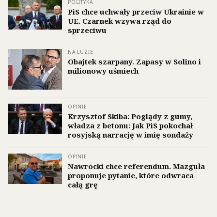
POLITYKA
PiS chce uchwały przeciw Ukrainie w
UE. Czarnek wzywa rząd do
sprzeciwu
NA LUZIE
Obajtek szarpany. Zapasy w Solino i
milionowy uśmiech
OPINIE
Krzysztof Skiba: Poglądy z gumy,
władza z betonu: Jak PiS pokochał
rosyjską narrację w imię sondaży
OPINIE
Nawrocki chce referendum. Mazguła
proponuje pytanie, które odwraca
całą grę