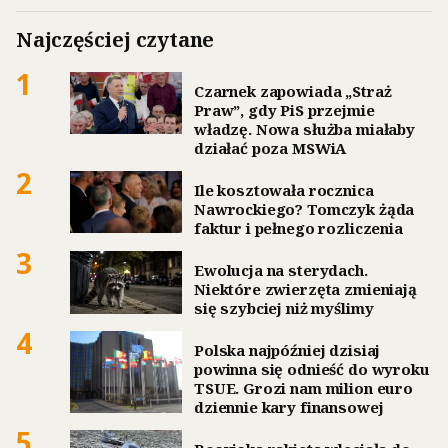
Najczęściej czytane
1
Czarnek zapowiada „Straż
Praw”, gdy PiS przejmie
władzę. Nowa służba miałaby
działać poza MSWiA
2
Ile kosztowała rocznica
Nawrockiego? Tomczyk żąda
faktur i pełnego rozliczenia
3
Ewolucja na sterydach.
Niektóre zwierzęta zmieniają
się szybciej niż myślimy
4
Polska najpóźniej dzisiaj
powinna się odnieść do wyroku
TSUE. Grozi nam milion euro
dziennie kary finansowej
5