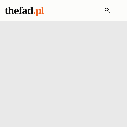
thefad
.pl