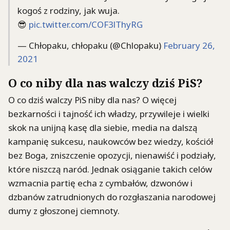
kogoś z rodziny, jak wuja.
😎
pic.twitter.com/COF3lThyRG
— Chłopaku, chłopaku (@Chlopaku)
February 26,
2021
O co niby dla nas walczy dziś PiS?
O co dziś walczy PiS niby dla nas? O więcej
bezkarności i tajność ich władzy, przywileje i wielki
skok na unijną kasę dla siebie, media na dalszą
kampanię sukcesu, naukowców bez wiedzy, kościół
bez Boga, zniszczenie opozycji, nienawiść i podziały,
które niszczą naród. Jednak osiąganie takich celów
wzmacnia partię echa z cymbałów, dzwonów i
dzbanów zatrudnionych do rozgłaszania narodowej
dumy z głoszonej ciemnoty.