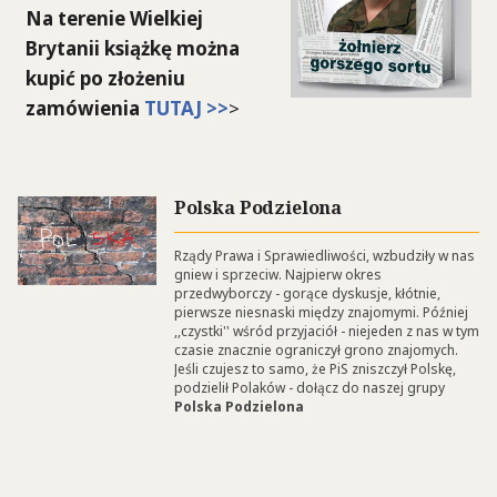
Na terenie Wielkiej
Brytanii książkę można
kupić po złożeniu
zamówienia
TUTAJ >>
>
Polska Podzielona
Rządy Prawa i Sprawiedliwości, wzbudziły w nas
gniew i sprzeciw. Najpierw okres
przedwyborczy - gorące dyskusje, kłótnie,
pierwsze niesnaski między znajomymi. Później
,,czystki'' wśród przyjaciół - niejeden z nas w tym
czasie znacznie ograniczył grono znajomych.
Jeśli czujesz to samo, że PiS zniszczył Polskę,
podzielił Polaków - dołącz do naszej grupy
Polska Podzielona