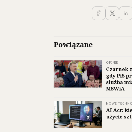
Powiązane
OPINIE
Czarnek z
gdy PiS p
służba mi
MSWiA
NOWE TECHN
AI Act: k
użycie szt