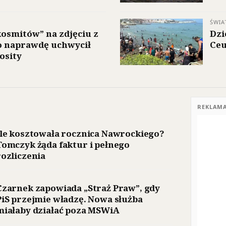
ŚWIA
kosmitów” na zdjęciu z
Dzi
o naprawdę uchwycił
Ceu
osity
REKLAM
Ile kosztowała rocznica Nawrockiego?
Tomczyk żąda faktur i pełnego
rozliczenia
Czarnek zapowiada „Straż Praw”, gdy
PiS przejmie władzę. Nowa służba
miałaby działać poza MSWiA