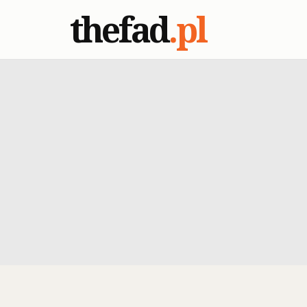
thefad
.pl