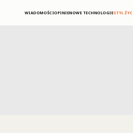
WIADOMOŚCI
OPINIE
NOWE TECHNOLOGIE
STYL ŻYC