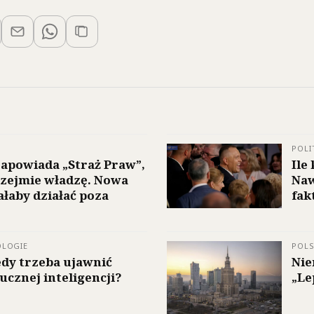
POLI
apowiada „Straż Praw”,
Ile
rzejmie władzę. Nowa
Naw
ałaby działać poza
fak
OLOGIE
POL
iedy trzeba ujawnić
Nie
ucznej inteligencji?
„Le