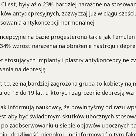
Cilest, były aż o 23% bardziej narażone na stosowan
ków antydepresyjnych, zazwyczaj już w ciągu sześci
osowania antykoncepcji hormonalnej.
ncepcyjne na bazie progesteronu takie jak Femulen 
4% wzrost narażenia na obniżenie nastroju i depres
t stosujących implanty i plastry antykoncepcyjne zw
ania na depresję.
t to, że najbardziej zagrożona grupa to kobiety naj
u od 15 do 19 lat, u których zagrożenie depresją wzr
 jak informują naukowcy, że powinnyśmy od razu wp
jest aby być świadomym skutków ubocznych stosow
 po zaobserwowaniu u siebie objawów ubocznych ta
oju, drażliwość, niepokój - poinformować o tym fakc