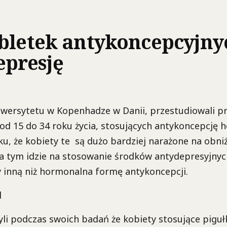
abletek antykoncepcyjn
presję
wersytetu w Kopenhadze w Danii, przestudiowali pr
od 15 do 34 roku życia, stosujących antykoncepcję 
ku, że kobiety te są dużo bardziej narażone na obniż
za tym idzie na stosowanie środków antydepresyjnych
 inną niż hormonalna formę antykoncepcji.
i podczas swoich badań że kobiety stosujące pigułk