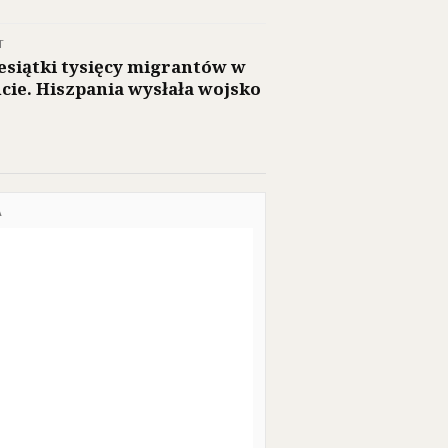
T
esiątki tysięcy migrantów w
cie. Hiszpania wysłała wojsko
A