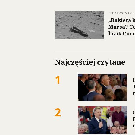
CIEKAWOSTKI
„Rakieta 
Marsa? C
łazik Curi
Najczęściej czytane
1
2