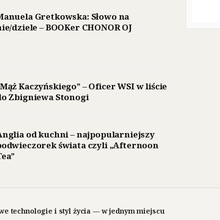
Manuela Gretkowska: Słowo na
nie/dziele – BOOKer CHONOR OJ
„Mąż Kaczyńskiego” – Oficer WSI w liście
do Zbigniewa Stonogi
Anglia od kuchni – najpopularniejszy
podwieczorek świata czyli „Afternoon
Tea”
we technologie i styl życia — w jednym miejscu