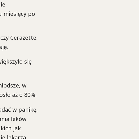
ie
u miesięcy po
czy Cerazette,
ję.
iększyło się
młodsze, w
osło aż o 80%.
adać w panikę.
ania leków
kich jak
ie lekarza.