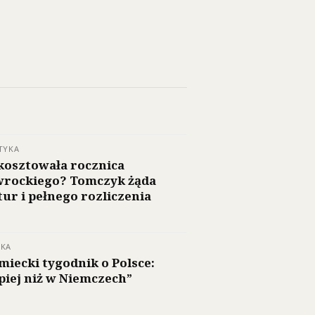
TYKA
 kosztowała rocznica
rockiego? Tomczyk żąda
tur i pełnego rozliczenia
SKA
miecki tygodnik o Polsce:
piej niż w Niemczech”