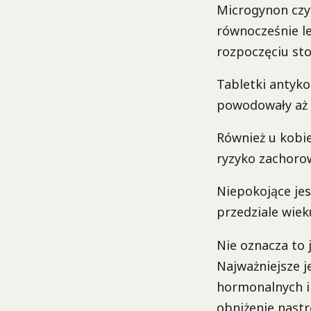
Microgynon czy 
równocześnie le
rozpoczęciu st
Tabletki antyko
powodowały aż 3
Również u kobie
ryzyko zachorow
Niepokojące jes
przedziale wiek
Nie oznacza to
Najważniejsze 
hormonalnych i
obniżenie nastr