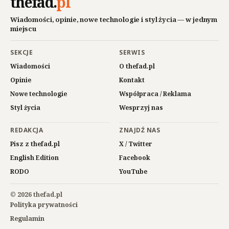
thefad
.
pl
Wiadomości, opinie, nowe technologie i styl życia — w jednym
miejscu
SEKCJE
SERWIS
Wiadomości
O thefad.pl
Opinie
Kontakt
Nowe technologie
Współpraca / Reklama
Styl życia
Wesprzyj nas
REDAKCJA
ZNAJDŹ NAS
Pisz z thefad.pl
X / Twitter
English Edition
Facebook
RODO
YouTube
© 2026 thefad.pl
Polityka prywatności
Regulamin