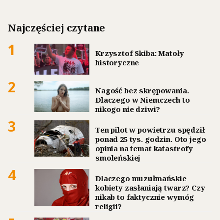
Najczęściej czytane
1
Krzysztof Skiba: Matoły
historyczne
2
Nagość bez skrępowania.
Dlaczego w Niemczech to
nikogo nie dziwi?
3
Ten pilot w powietrzu spędził
ponad 25 tys. godzin. Oto jego
opinia na temat katastrofy
smoleńskiej
4
Dlaczego muzułmańskie
kobiety zasłaniają twarz? Czy
nikab to faktycznie wymóg
religii?