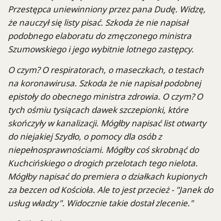
Przestępca uniewinniony przez pana Dudę. Widzę,
że nauczył się listy pisać. Szkoda że nie napisał
podobnego elaboratu do zmęczonego ministra
Szumowskiego i jego wybitnie lotnego zastępcy.
O czym? O respiratorach, o maseczkach, o testach
na koronawirusa. Szkoda że nie napisał podobnej
epistoły do obecnego ministra zdrowia. O czym? O
tych ośmiu tysiącach dawek szczepionki, które
skończyły w kanalizacji. Mógłby napisać list otwarty
do niejakiej Szydło, o pomocy dla osób z
niepełnosprawnościami. Mógłby coś skrobnąć do
Kuchcińskiego o drogich przelotach tego nielota.
Mógłby napisać do premiera o działkach kupionych
za bezcen od Kościoła. Ale to jest przecież - "Janek do
usług władzy". Widocznie takie dostał zlecenie."