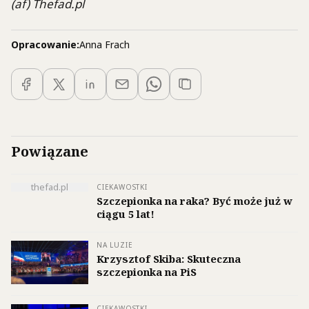
(af) Thefad.pl
Opracowanie:
Anna Frach
Powiązane
thefad.pl
CIEKAWOSTKI
Szczepionka na raka? Być może już w
ciągu 5 lat!
NA LUZIE
Krzysztof Skiba: Skuteczna
szczepionka na PiS
CIEKAWOSTKI