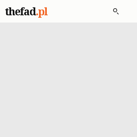
thefad
.pl