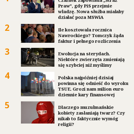
Praw”, gdy PiS przejmie
władzę. Nowa służba miałaby
działać poza MSWiA
2
Ile kosztowała rocznica
Nawrockiego? Tomczyk żąda
faktur i pełnego rozliczenia
3
Ewolucja na sterydach.
Niektóre zwierzęta zmieniają
się szybciej niż myślimy
4
Polska najpóźniej dzisiaj
powinna się odnieść do wyroku
TSUE. Grozi nam milion euro
dziennie kary finansowej
5
Dlaczego muzułmańskie
kobiety zasłaniają twarz? Czy
nikab to faktycznie wymóg
religii?