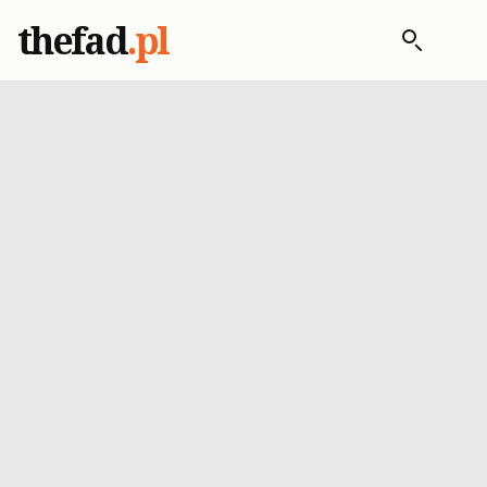
thefad
.pl