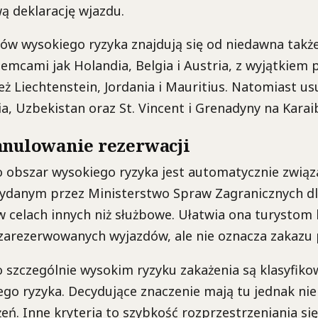
ą deklarację wjazdu.
rów wysokiego ryzyka znajdują się od niedawna także
iemcami jak Holandia, Belgia i Austria, z wyjątkiem
eż Liechtenstein, Jordania i Mauritius. Natomiast usu
dia, Uzbekistan oraz St. Vincent i Grenadyny na Karai
anulowanie rezerwacji
ko obszar wysokiego ryzyka jest automatycznie związ
ydanym przez Ministerstwo Spraw Zagranicznych dl
 celach innych niż służbowe. Ułatwia ona turystom
 zarezerwowanych wyjazdów, ale nie oznacza zakazu
 o szczególnie wysokim ryzyku zakażenia są klasyfik
go ryzyka. Decydujące znaczenie mają tu jednak nie
eń. Inne kryteria to szybkość rozprzestrzeniania się