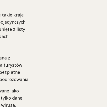
 takie kraje
 pojedynczych
nięte z listy
bach.
ana z
a turystów
 bezpłatne
 podróżowania.
owane jako
 tylko dane
 wirusa,