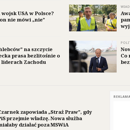
WIA
a wojsk USA w Polsce?
Awa
n nie mówi „nie”
pam
wyj
POLI
hlebców” na szczycie
Now
ecka prasa bezlitośnie o
Co 
 liderach Zachodu
bez
REKLAM
Czarnek zapowiada „Straż Praw”, gdy
PiS przejmie władzę. Nowa służba
miałaby działać poza MSWiA