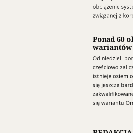
obciążenie syst
związanej z ko
Ponad 60 o
wariantów
Od niedzieli po
częściowo zali
istnieje osiem 
się jeszcze bar
zakwalifikowane
się wariantu O
REDAKCJA