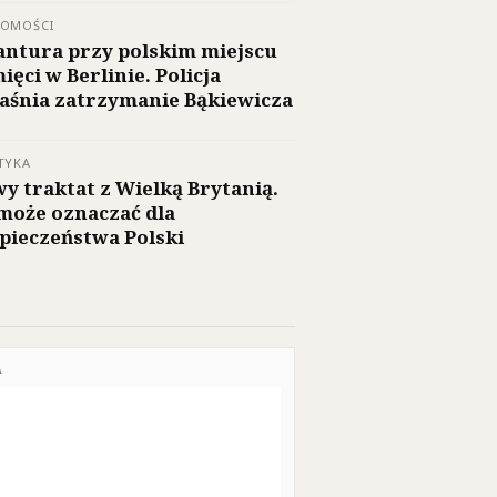
DOMOŚCI
ntura przy polskim miejscu
ięci w Berlinie. Policja
aśnia zatrzymanie Bąkiewicza
TYKA
y traktat z Wielką Brytanią.
może oznaczać dla
pieczeństwa Polski
A