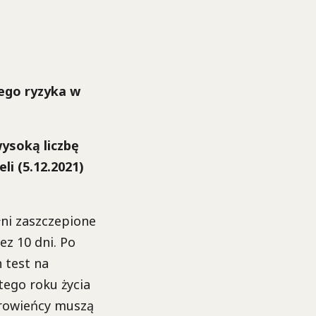
ego ryzyka w
ysoką liczbę
li (5.12.2021)
łni zaszczepione
z 10 dni. Po
 test na
tego roku życia
drowieńcy muszą