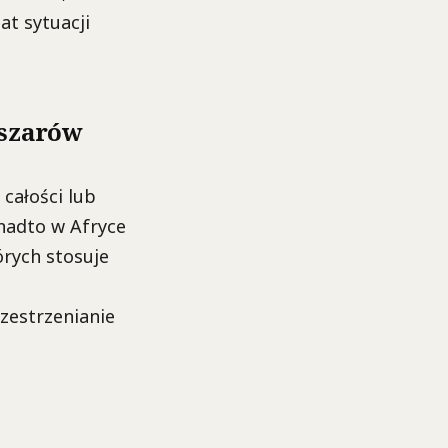
at sytuacji
bszarów
całości lub
nadto w Afryce
órych stosuje
zestrzenianie