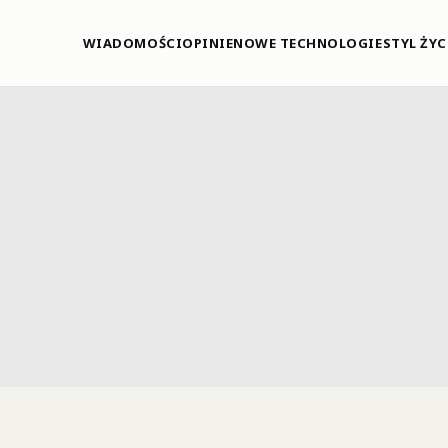
WIADOMOŚCI
OPINIE
NOWE TECHNOLOGIE
STYL ŻYC