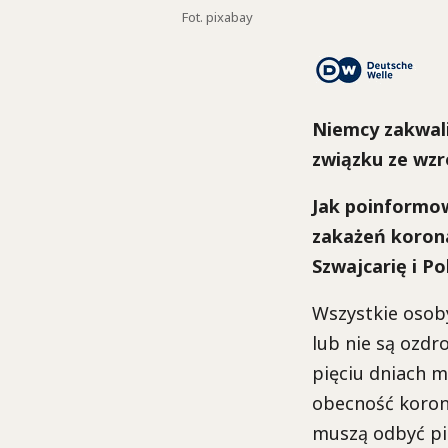
Fot. pixabay
Niemcy zakwali
związku ze wz
Jak poinformow
zakażeń korona
Szwajcarię i P
Wszystkie osoby
lub nie są ozd
pięciu dniach m
obecność koron
muszą odbyć pi