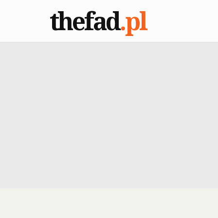
thefad
.pl