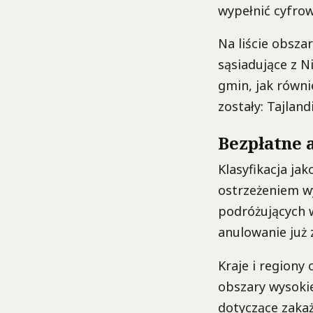
wypełnić cyfrow
Na liście obsza
sąsiadujące z N
gmin, jak równi
zostały: Tajlan
Bezpłatne 
Klasyfikacja ja
ostrzeżeniem w
podróżujących w
anulowanie już
Kraje i regiony
obszary wysokie
dotyczące zakaż