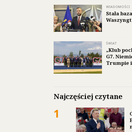
WIADOMOŚCI
Stała baz
Waszyngto
ŚWIAT
„Klub poc
G7. Niemi
Trumpie i
Najczęściej czytane
1