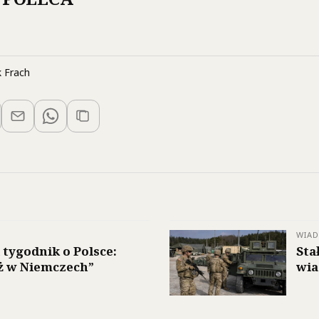
 Frach
WIA
 tygodnik o Polsce:
Sta
iż w Niemczech”
wia