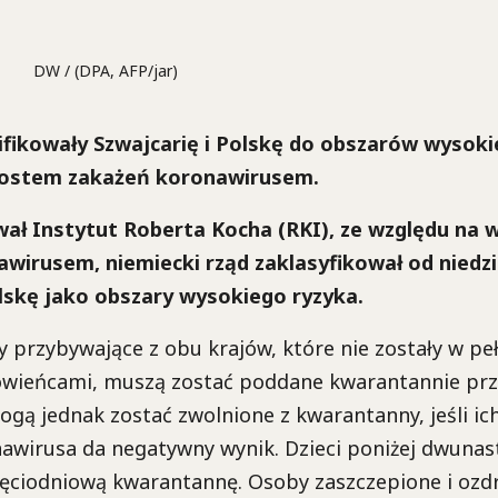
DW / (DPA, AFP/jar)
fikowały Szwajcarię i Polskę do obszarów wysoki
rostem zakażeń koronawirusem.
ał Instytut Roberta Kocha (RKI), ze względu na w
wirusem, niemiecki rząd zaklasyfikował od niedzie
olskę jako obszary wysokiego ryzyka.
 przybywające z obu krajów, które nie zostały w pe
rowieńcami, muszą zostać poddane kwarantannie prze
ogą jednak zostać zwolnione z kwarantanny, jeśli ich
awirusa da negatywny wynik. Dzieci poniżej dwunas
ęciodniową kwarantannę. Osoby zaszczepione i oz