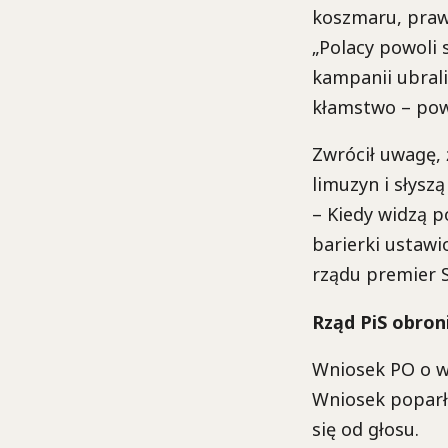
koszmaru, praw
„Polacy powoli s
kampanii ubraliś
kłamstwo – pow
Zwrócił uwagę, 
limuzyn i słysz
– Kiedy widzą p
barierki ustawi
rządu premier S
Rząd PiS obron
Wniosek PO o w
Wniosek poparło
się od głosu.