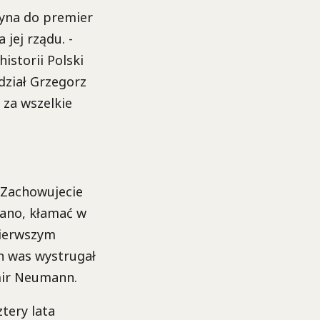
tyna do premier
jej rządu. -
istorii Polski
edział Grzegorz
 za wszelkie
. Zachowujecie
rano, kłamać w
pierwszym
on was wystrugał
mir Neumann.
tery lata