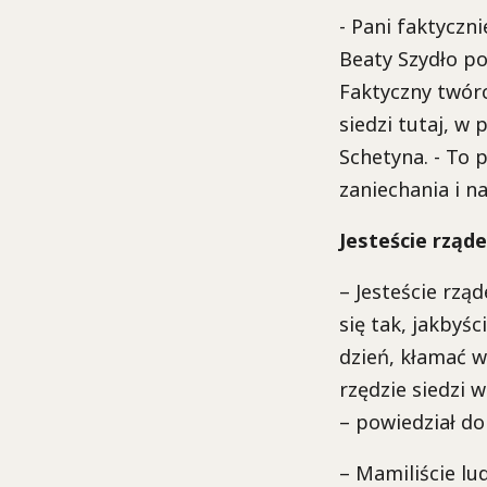
- Pani faktyczn
Beaty Szydło po
Faktyczny twórc
siedzi tutaj, w 
Schetyna. - To 
zaniechania i n
Jesteście rząd
– Jesteście rzą
się tak, jakbyś
dzień, kłamać w
rzędzie siedzi 
– powiedział d
– Mamiliście lu