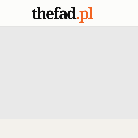
thefad
.pl