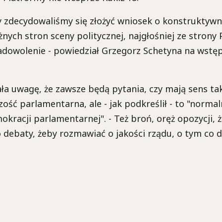
dy zdecydowaliśmy się złożyć wniosek o konstrukty
żnych stron sceny politycznej, najgłośniej ze strony P
adowolenie - powiedział Grzegorz Schetyna na wstę
ła uwagę, że zawsze będą pytania, czy mają sens tak
szość parlamentarna, ale - jak podkreślił - to "norma
kracji parlamentarnej". - Też broń, oręż opozycji, 
debaty, żeby rozmawiać o jakości rządu, o tym co da