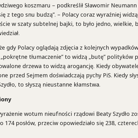
dziwego koszmaru – podkreślił Sławomir Neumann al
ię z tego snu budzą”. – Polacy coraz wyraźniej widzą,
cie w szaty subtelnej bajki, to było jedno, wielkie, 
iedział.
że gdy Polacy oglądają zdjęcia z kolejnych wypadk
ą „pokrętne tłumaczenie” to widzą „butę” polityków pa
owalone drzewa to widzą arogancję. Kiedy obywatel
one przed Sejmem doświadczają pychy PiS. Kiedy sły
zydło, to słyszą nieustanne kłamstwa.
iony
yrażenie wotum nieufności rządowi Beaty Szydło zo
 174 posłów, przeciw opowiedziało się 238, cztere