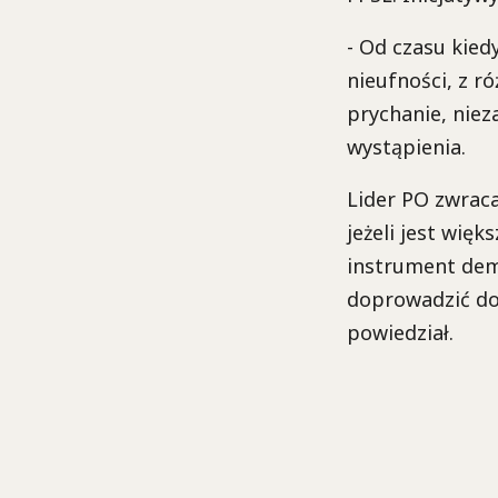
- Od czasu kie
nieufności, z ró
prychanie, niez
wystąpienia.
Lider PO zwraca
jeżeli jest więk
instrument demo
doprowadzić do 
powiedział.