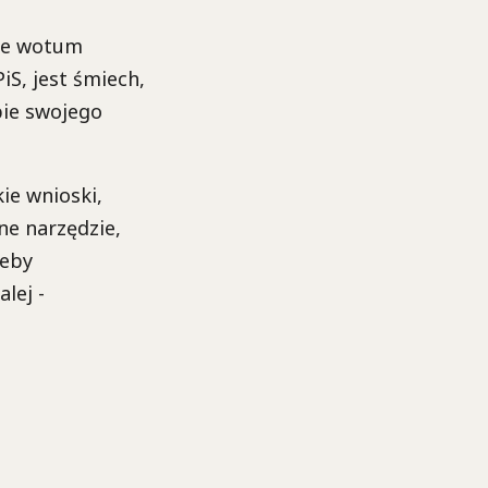
wne wotum
iS, jest śmiech,
pie swojego
ie wnioski,
lne narzędzie,
żeby
lej -