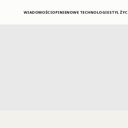
WIADOMOŚCI
OPINIE
NOWE TECHNOLOGIE
STYL ŻYC