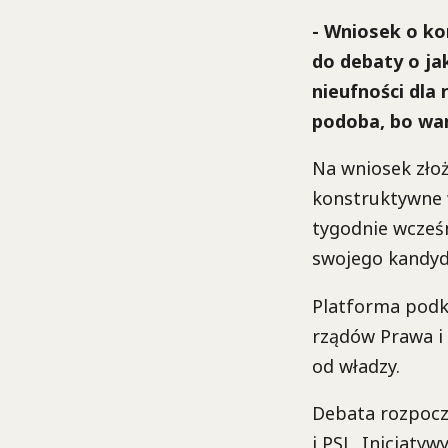
- Wniosek o ko
do debaty o ja
nieufności dla 
podoba, bo wam
Na wniosek zło
konstruktywne 
tygodnie wcześ
swojego kandyd
Platforma podk
rządów Prawa i 
od władzy.
Debata rozpocz
i PSL. Inicjatyw