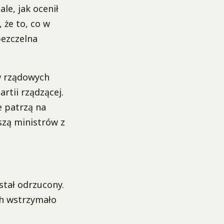
e, jak ocenił
 że to, co w
bezczelna
ów rządowych
rtii rządzącej.
e patrzą na
szą ministrów z
stał odrzucony.
ch wstrzymało