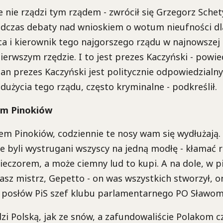
ie nie rządzi tym rządem - zwrócił się Grzegorz Sche
dczas debaty nad wnioskiem o wotum nieufności dla 
a i kierownik tego najgorszego rządu w najnowszej h
pierwszym rzędzie. I to jest prezes Kaczyński - powi
pan prezes Kaczyński jest politycznie odpowiedzialny
adużycia tego rządu, często kryminalne - podkreślił.
em Pinokiów
dem Pinokiów, codziennie te nosy wam się wydłużają
cie byli wystrugani wszyscy na jedną modłę - kłamać 
ieczorem, a może ciemny lud to kupi. A na dole, w 
wasz mistrz, Gepetto - on was wszystkich stworzył, 
o posłów PiS szef klubu parlamentarnego PO Sławo
dzi Polską, jak ze snów, a zafundowaliście Polakom cz