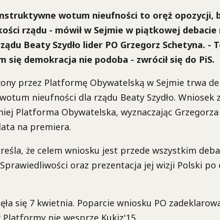
nstruktywne wotum nieufności to oręż opozycji, 
kości rządu - mówił w Sejmie w piątkowej debaci
rządu Beaty Szydło lider PO Grzegorz Schetyna. - 
 się demokracja nie podoba - zwrócił się do PiS.
żony przez Platformę Obywatelską w Sejmie trwa de
wotum nieufności dla rządu Beaty Szydło. Wniosek z
niej Platforma Obywatelska, wyznaczając Grzegorza
ata na premiera.
reśla, że celem wniosku jest przede wszystkim deb
Sprawiedliwości oraz prezentacja jej wizji Polski po
ęła się 7 kwietnia. Poparcie wniosku PO zadeklaro
y Platformy nie wesprze Kukiz'15.