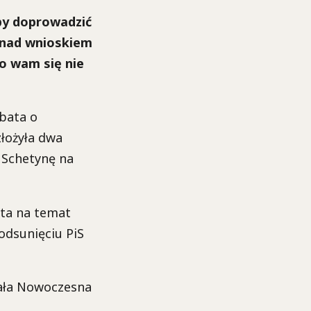
by doprowadzić
e nad wnioskiem
To wam się nie
bata o
łożyła dwa
 Schetynę na
ata na temat
 odsunięciu PiS
wała Nowoczesna