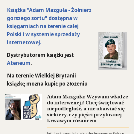
Książka "Adam Mazguła - Żołnierz
gorszego sortu" dostępna w
księgarniach na terenie całej
Polski i w systemie sprzedaży
internetowej.
Dystrybutorem książki jest
Ateneum
.
Na terenie Wielkiej Brytanii
książkę można kupić po złożeniu
zamówienia
TUTAJ >>
>
Adam Mazguła: Wzywam władze
do interwencji! Chcę świętować
niepodległość, a nie obawiać się
siekiery, czy pięści przybranej
krwawym różańcem
Jeśli biskupem lub tylko duchownym w Polsce