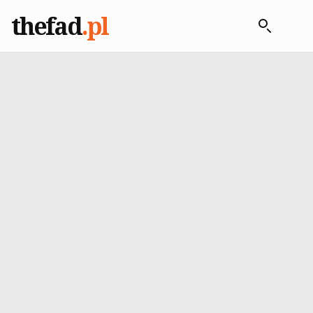
thefad
.pl