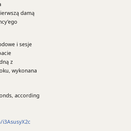
a
pierwszą damą
ncy’ego
dowe i sesje
bacie
dną z
 roku, wykonana
conds, according
m/i3AsusyX2c