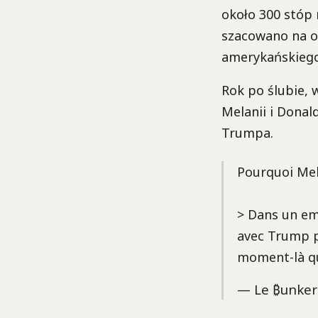
około 300 stóp 
szacowano na ok
amerykańskiego
Rok po ślubie, 
Melanii i Donal
Trumpa.
Pourquoi Mela
> Dans un emai
avec Trump po
moment-là q
— Le ₿unker