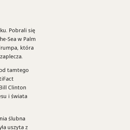
u. Pobrali się
the-Sea w Palm
 Trumpa, która
 zaplecza.
a od tamtego
tiFact
ill Clinton
esu i świata
nia ślubna
yła uszyta z