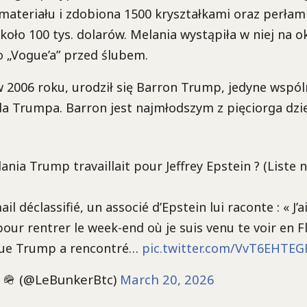
materiału i zdobiona 1500 kryształkami oraz perłami
oło 100 tys. dolarów. Melania wystąpiła w niej na o
 „Vogue’a” przed ślubem.
w 2006 roku, urodził się Barron Trump, jedyne wspól
da Trumpa. Barron jest najmłodszym z pięciorga dzi
nia Trump travaillait pour Jeffrey Epstein ? (Liste 
l déclassifié, un associé d’Epstein lui raconte : « J’ai
ur rentrer le week-end où je suis venu te voir en Flo
ue Trump a rencontré…
pic.twitter.com/VvT6EHTEG
 🪖 (@LeBunkerBtc)
March 20, 2026