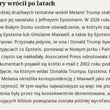
ry wrócił po latach
dziej drażliwych tematów wokół Melanii Trump stały
zące jej nazwisko z Jeffreyem Epsteinem. W 2026 rok
 w Białym Domu osobne oświadczenie, w którym zap
ką Epsteina lub Ghislaine Maxwell, a także by Epstein
powi. Przyznała jedynie, że ona i Donald Trump byw
yjęciach co Epstein, ponieważ w Nowym Jorku i Pal
t często się nakładały. Associated Press odnotowała t
umentach pojawił się krótki e-mail z 2002 roku pod
zdjęcie, na którym widać Donalda Trumpa, Epsteina,
 Melania określiła korespondencję z Maxwell jako zw
zejmość. W tym wątku najważniejsze są więc nie plotk
żenia były przez nią konsekwentnie dementowane, a
rujących bliższe powiązania została później wycofana