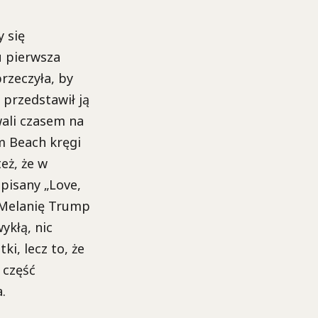
 się
u pierwsza
rzeczyła, by
 przedstawił ją
ali czasem na
m Beach kręgi
eż, że w
pisany „Love,
 Melanię Trump
ykłą, nic
i, lecz to, że
 część
.