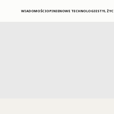
WIADOMOŚCI
OPINIE
NOWE TECHNOLOGIE
STYL ŻYC