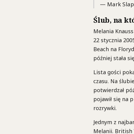
— Mark Slap
Ślub, na k
Melania Knauss
22 stycznia 200
Beach na Floryd
później stała s
Lista gości pok
czasu. Na ślubie
potwierdzał późn
pojawił się na p
rozrywki.
Jednym z najba
Melanii. British