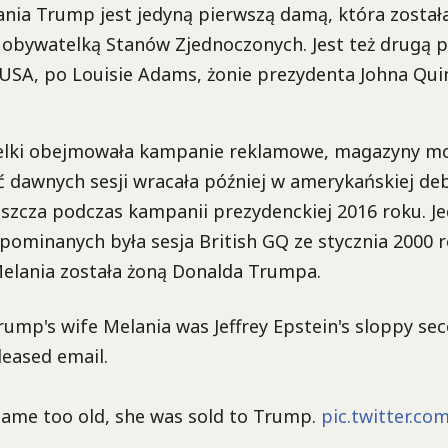
nia Trump jest jedyną pierwszą damą, która został
 obywatelką Stanów Zjednoczonych. Jest też drugą 
USA, po Louisie Adams, żonie prezydenta Johna Qui
delki obejmowała kampanie reklamowe, magazyny mo
ć dawnych sesji wracała później w amerykańskiej de
aszcza podczas kampanii prezydenckiej 2016 roku. Je
ypominanych była sesja British GQ ze stycznia 2000
Melania została żoną Donalda Trumpa.
ump's wife Melania was Jeffrey Epstein's sloppy se
leased email.
ame too old, she was sold to Trump.
pic.twitter.co