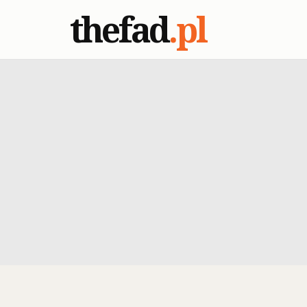
thefad
.pl