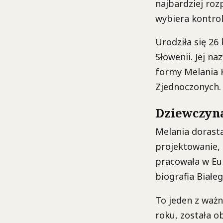
najbardziej roz
wybiera kontrol
Urodziła się 26
Słowenii. Jej n
formy Melania 
Zjednoczonych.
Dziewczyna
Melania dorasta
projektowanie, 
pracowała w Eur
biografia Białe
To jeden z ważn
roku, została o