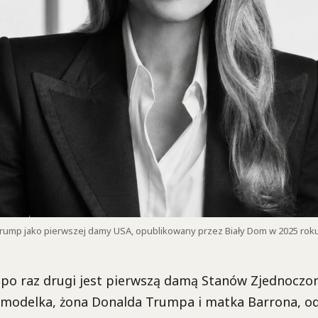
 Trump jako pierwszej damy USA, opublikowany przez Biały Dom w 2025 roku
po raz drugi jest pierwszą damą Stanów Zjednoczo
 modelka, żona Donalda Trumpa i matka Barrona, od 