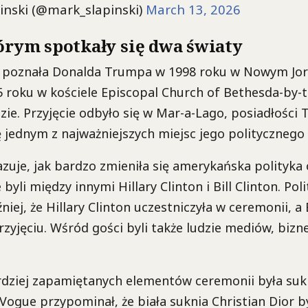
inski (@mark_slapinski)
March 13, 2026
tórym spotkały się dwa światy
 poznała Donalda Trumpa w 1998 roku w Nowym Jork
5 roku w kościele Episcopal Church of Bethesda-by-
zie. Przyjęcie odbyło się w Mar-a-Lago, posiadłości
ię jednym z najważniejszych miejsc jego politycznego
azuje, jak bardzo zmieniła się amerykańska polityk
 byli między innymi Hillary Clinton i Bill Clinton. Poli
iej, że Hillary Clinton uczestniczyła w ceremonii, a B
rzyjęciu. Wśród gości byli także ludzie mediów, bizn
rdziej zapamiętanych elementów ceremonii była suk
 Vogue przypominał, że biała suknia Christian Dior b