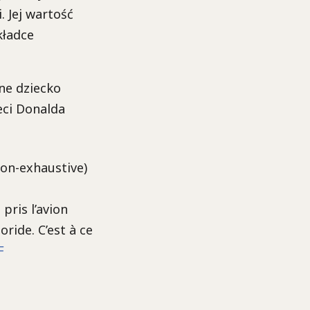
. Jej wartość
kładce
ne dziecko
eci Donalda
non-exhaustive)
 pris l’avion
ride. C’est à ce
F