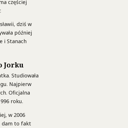
ma częściej
.
ławii, dziś w
ywała później
e i Stanach
o Jorku
atka. Studiowała
ngu. Najpierw
h. Oficjalna
1996 roku.
iej, w 2006
h dam to fakt