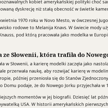
poznawalnych kobiet amerykańskiej polityki choć sa
owaną dyskrecję niż stałą obecność w świetle kamer
 kwietnia 1970 roku w Novo Mesto, w ówczesnej Jugos
azwisko rodowe to Melanija Knavs. W świecie mody uż
Knauss, pod którą pracowała jako modelka w Europi
 ze Słowenii, która trafiła do Noweg
ła w Słowenii, a karierę modelki zaczęła jako nastol
ale przerwała naukę, aby rozwijać karierę w modeli
opie, później przeniosła się do Stanów Zjednoczonyc
go Domu podaje, że do Nowego Jorku przyjechała w 
iejszych momentów w jej biografii. Dziesięć lat późn
bywatelką USA. W historii amerykańskich pierwszyc