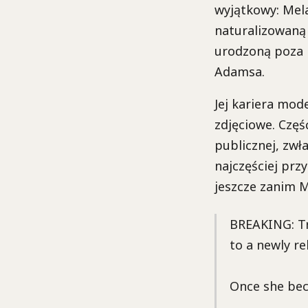
wyjątkowy: Mela
naturalizowaną
urodzoną poza 
Adamsa.
Jej kariera mo
zdjęciowe. Częś
publicznej, zwł
najczęściej prz
jeszcze zanim 
BREAKING: Tr
to a newly re
Once she bec