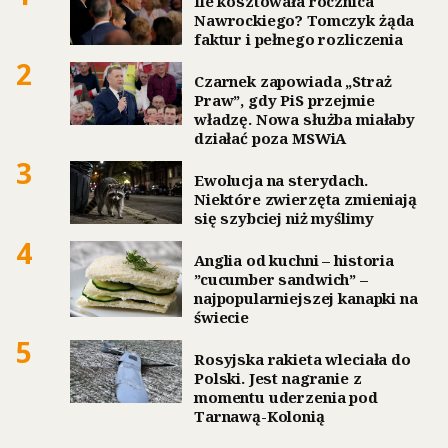
Ile kosztowała rocznica
Nawrockiego? Tomczyk żąda
faktur i pełnego rozliczenia
2
Czarnek zapowiada „Straż
Praw”, gdy PiS przejmie
władzę. Nowa służba miałaby
działać poza MSWiA
3
Ewolucja na sterydach.
Niektóre zwierzęta zmieniają
się szybciej niż myślimy
4
Anglia od kuchni – historia
”cucumber sandwich” –
najpopularniejszej kanapki na
świecie
5
Rosyjska rakieta wleciała do
Polski. Jest nagranie z
momentu uderzenia pod
Tarnawą-Kolonią