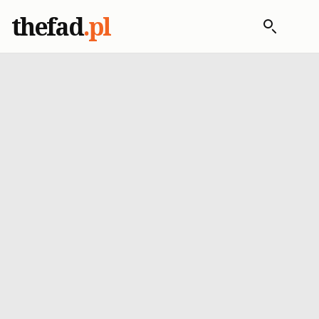
thefad
.pl