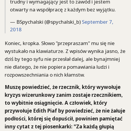
trudny i wymagający jest to zawód i jestem
otwarty na współpracę z każdym bez wyjątku.
— BSpychalski (@spychalski_b)
September 7,
2018
Koniec, kropka. Słowo "przepraszam" mu się nie
wystukało na klawiaturze. Z wpisów wynika jasno, że
dziś by tego syfu nie przesłał dalej, ale bynajmniej
nie dlatego, że nie popiera pomawiania ludzi i
rozpowszechniania o nich kłamstw.
Muszę powiedzieć, że rzecznik, który wywołuje
kryzys wizerunkowy zanim zostaje rzecznikiem,
to wybitnie osiągnięcie. A człowiek, który
przywołuje Edith Piaf by powiedzieć, że nie żałuje
podłości, której się dopuścił, powinien pamiętać
inny cytat z tej piosenkarki: "Za każdą głupią