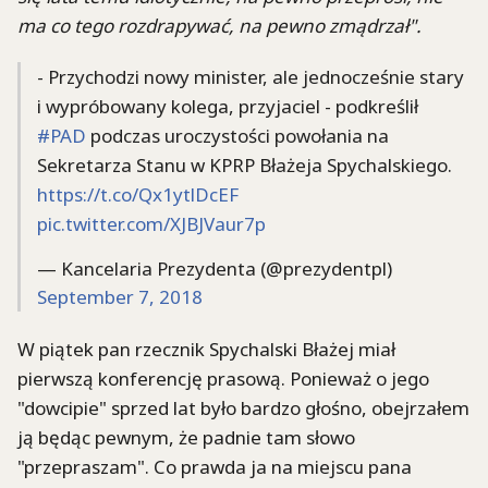
ma co tego rozdrapywać, na pewno zmądrzał".
- Przychodzi nowy minister, ale jednocześnie stary
i wypróbowany kolega, przyjaciel - podkreślił
#PAD
podczas uroczystości powołania na
Sekretarza Stanu w KPRP Błażeja Spychalskiego.
https://t.co/Qx1ytlDcEF
pic.twitter.com/XJBJVaur7p
— Kancelaria Prezydenta (@prezydentpl)
September 7, 2018
W piątek pan rzecznik Spychalski Błażej miał
pierwszą konferencję prasową. Ponieważ o jego
"dowcipie" sprzed lat było bardzo głośno, obejrzałem
ją będąc pewnym, że padnie tam słowo
"przepraszam". Co prawda ja na miejscu pana