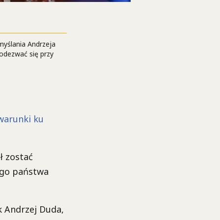
myślania Andrzeja
odezwać się przy
 warunki ku
ł zostać
ego państwa
ak Andrzej Duda,