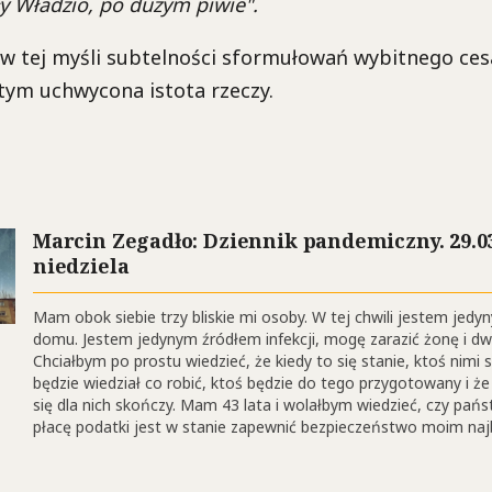
ły Władzio, po dużym piwie".
 w tej myśli subtelności sformułowań wybitnego cesa
 tym uchwycona istota rzeczy.
Marcin Zegadło: Dziennik pandemiczny. 29.03.
niedziela
Mam obok siebie trzy bliskie mi osoby. W tej chwili jestem je
domu. Jestem jedynym źródłem infekcji, mogę zarazić żonę i dwó
Chciałbym po prostu wiedzieć, że kiedy to się stanie, ktoś nimi s
będzie wiedział co robić, ktoś będzie do tego przygotowany i ż
się dla nich skończy. Mam 43 lata i wolałbym wiedzieć, czy pańs
płacę podatki jest w stanie zapewnić bezpieczeństwo moim naj