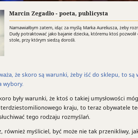
Marcin Zegadło - poeta, publicysta
Namawiałbym zatem, idąc za myślą Marka Aureliusza, żeby roz
Dudy potraktować jako bajanie dziecka, któremu ktoś pozwolił 
stole, przy którym siedzą dorośli.
aża, że skoro są warunki, żeby iść do sklepu, to są
a wybory.
koro były warunki, że ktoś o takiej umysłowości móg
terdziestomilionowego kraju, to teraz obywatele t
słuchiwać tego rodzaju rozmyślań.
, również myśliciel, być może nie tak przenikliwy, j