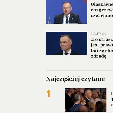
Ułaskawie
rozgrzewa
czerwonoś
POLITYKA
„To stras
jest praw
burzę sło
zdradę
Najczęściej czytane
1