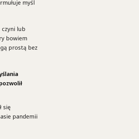
ormułuje myśl
 czyni lub
obry bowiem
ogą prostą bez
yślania
pozwolił
ł się
zasie pandemii