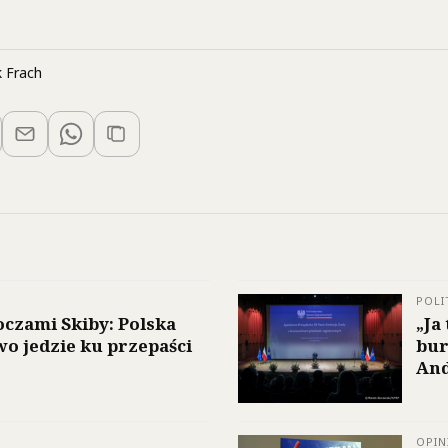
 Frach
POLI
oczami Skiby: Polska
„Ja
o jedzie ku przepaści
bur
And
OPIN