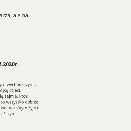
rza, ale na
2020r. –
dynym wychodzącym z
jkę dzieci.
ię zajmie, ktoś
e to wszystko dobrze
two, w którym żyję i
bliższym.