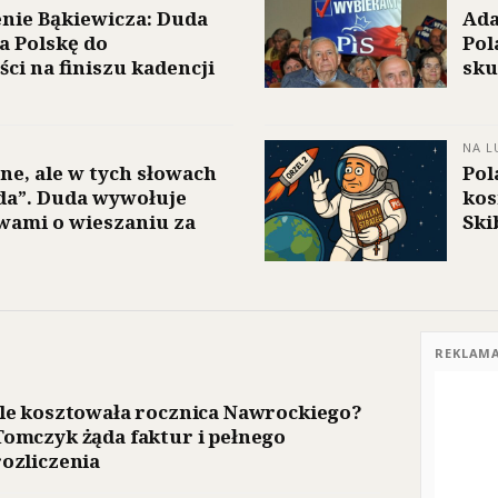
nie Bąkiewicza: Duda
Ada
 Polskę do
Pol
ci na finiszu kadencji
sku
NA L
zne, ale w tych słowach
Pol
da”. Duda wywołuje
kos
wami o wieszaniu za
Ski
REKLAM
Ile kosztowała rocznica Nawrockiego?
Tomczyk żąda faktur i pełnego
rozliczenia