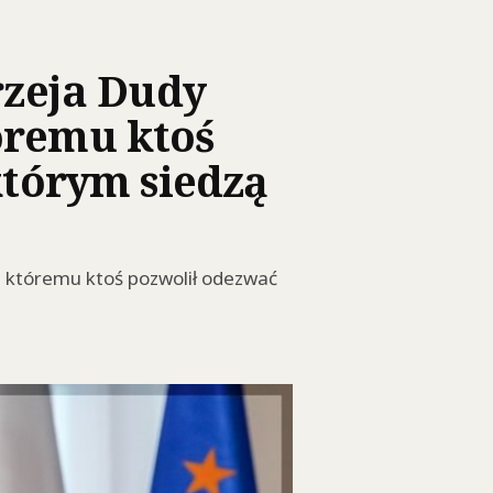
zeja Dudy
óremu ktoś
którym siedzą
, któremu ktoś pozwolił odezwać