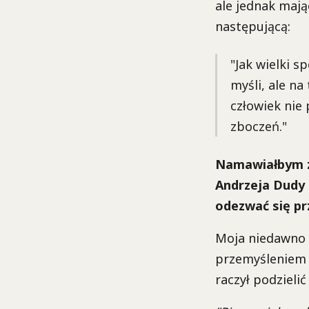
ale jednak mają
następującą:
"Jak wielki s
myśli, ale na
człowiek nie 
zboczeń."
Namawiałbym za
Andrzeja Dudy 
odezwać się prz
Moja niedawno zm
przemyśleniem 
raczył podzieli