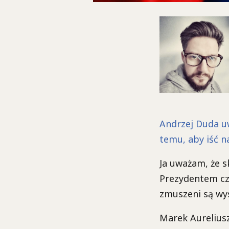
Andrzej Duda uw
temu, aby iść n
Ja uważam, że s
Prezydentem cz
zmuszeni są wy
Marek Aureliusz