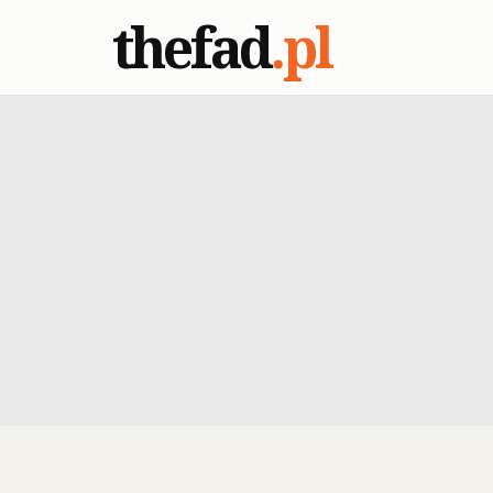
thefad
.pl