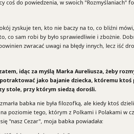
cy coś do powiedzenia, w swoich "Rozmyślaniach" f
pokój zyskuje ten, kto nie baczy na to, co bliźni mówi,
 to, co sam robi by było sprawiedliwie i zbożnie. D
powinien zwracać uwagi na błędy innych, lecz iść dr
tem, idąc za myślą Marka Aureliusza, żeby rozm
potraktować jako bajanie dziecka, któremu ktoś 
y stole, przy którym siedzą dorośli.
arła babka nie była filozofką, ale kiedy ktoś dzieli
na poziomie tego, którym z Polkami i Polakami w c
ć się "nasz Cezar", moja babka powiadała: