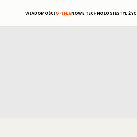
WIADOMOŚCI
OPINIE
NOWE TECHNOLOGIE
STYL ŻYC