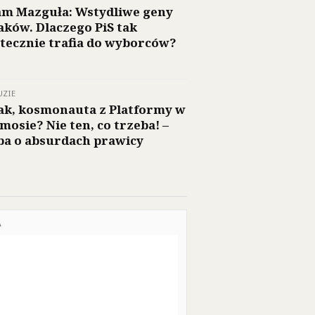
m Mazguła: Wstydliwe geny
aków. Dlaczego PiS tak
tecznie trafia do wyborców?
UZIE
ak, kosmonauta z Platformy w
mosie? Nie ten, co trzeba! –
ba o absurdach prawicy
A