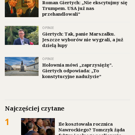
Roman Giertych: „Nie ekscytujmy się
Trumpem. USA już nas
przehandlowali”
OPINIE
Giertych: Tak, panie Marszałku.
Jeszcze wyborów nie wygrali, a już
dzielą łupy
OPINIE
Hołownia mówi „zaprzysiężę”.
Giertych odpowiada: „To
konstytucyjne nadużycie”
Najczęściej czytane
1
Ile kosztowała rocznica
Nawrockiego? Tomczyk żąda