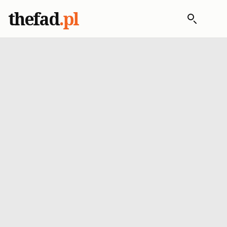
thefad
.pl