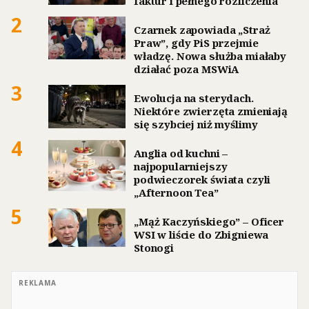
faktur i pełnego rozliczenia
2
Czarnek zapowiada „Straż
Praw”, gdy PiS przejmie
władzę. Nowa służba miałaby
działać poza MSWiA
3
Ewolucja na sterydach.
Niektóre zwierzęta zmieniają
się szybciej niż myślimy
4
Anglia od kuchni –
najpopularniejszy
podwieczorek świata czyli
„Afternoon Tea”
5
„Mąż Kaczyńskiego” – Oficer
WSI w liście do Zbigniewa
Stonogi
REKLAMA