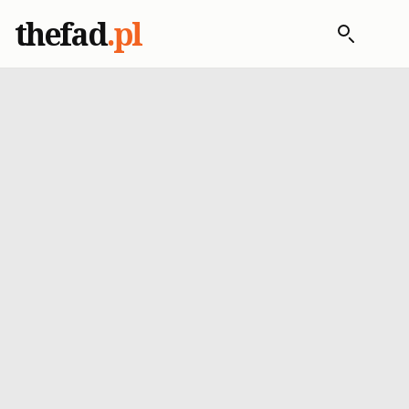
thefad
.pl