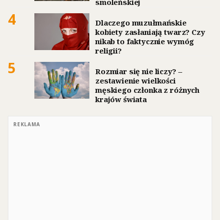
smoleńskiej
4
Dlaczego muzułmańskie
kobiety zasłaniają twarz? Czy
nikab to faktycznie wymóg
religii?
5
Rozmiar się nie liczy? –
zestawienie wielkości
męskiego członka z różnych
krajów świata
REKLAMA