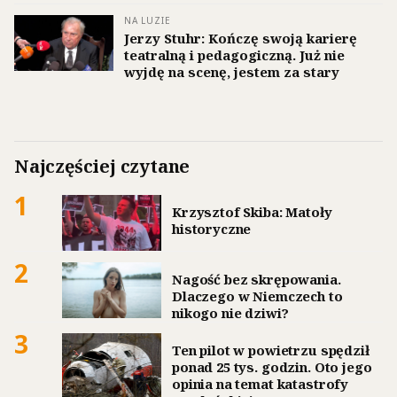
NA LUZIE
Jerzy Stuhr: Kończę swoją karierę
teatralną i pedagogiczną. Już nie
wyjdę na scenę, jestem za stary
Najczęściej czytane
1
Krzysztof Skiba: Matoły
historyczne
2
Nagość bez skrępowania.
Dlaczego w Niemczech to
nikogo nie dziwi?
3
Ten pilot w powietrzu spędził
ponad 25 tys. godzin. Oto jego
opinia na temat katastrofy