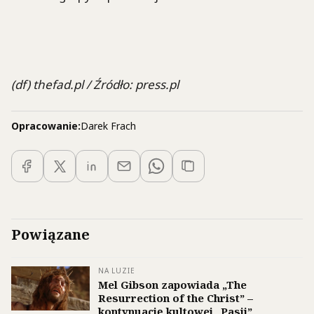
(df) thefad.pl / Źródło: press.pl
Opracowanie:
Darek Frach
Powiązane
NA LUZIE
Mel Gibson zapowiada „The
Resurrection of the Christ” –
kontynuację kultowej „Pasji”