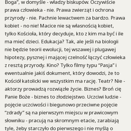
Boga”, w domyśle - władzy biskupów. Oczywiście
prawa człowieka - nie. Prawa zwierząt i ochrona
przyrody - nie. Pachnie lewactwem za bardzo. Prawa
kobiet - no nie! Macice nie są własnością kobiet,
tylko Kościoła, który decyduje, kto z kim ma być i ile
ma mieć dzieci. Edukacja? Tak, ale jeśli na biologii
nie będzie teorii ewolucji, tej wszawej i plugawej
hipotezy, pysznej i mającej czelność łączyć człowieka
z resztą przyrody. Kino? Tylko filmy typu “Pasja” i
ewentualnie jakiś dokument, który dowodzi, że to
Kościół katolicki we wszystkim ma rację. Teatr? Nie -
aktorzy prowadzą rozwiązłe życie. Biznes? Broń cię
Panie Boże - biznes to złodziejstwo. Uczciwi ludzie -
pojęcie uczciwości i biegunowo przeciwne pojęcie
“zdrady” są na pierwszym miejscu w prawicowym
słowniku - pracują na skromnym etacie, zarabiają
tyle, żeby starczyło do pierwszego i nie myślą o