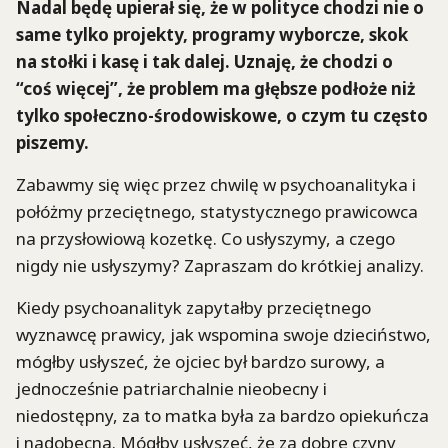
Nadal będę upierał się, że w polityce chodzi nie o
same tylko projekty, programy wyborcze, skok
na stołki i kasę i tak dalej. Uznaję, że chodzi o
“coś więcej”, że problem ma głębsze podłoże niż
tylko społeczno-środowiskowe, o czym tu często
piszemy.
Zabawmy się więc przez chwilę w psychoanalityka i
połóżmy przeciętnego, statystycznego prawicowca
na przysłowiową kozetkę. Co usłyszymy, a czego
nigdy nie usłyszymy? Zapraszam do krótkiej analizy.
Kiedy psychoanalityk zapytałby przeciętnego
wyznawcę prawicy, jak wspomina swoje dzieciństwo,
mógłby usłyszeć, że ojciec był bardzo surowy, a
jednocześnie patriarchalnie nieobecny i
niedostępny, za to matka była za bardzo opiekuńcza
i nadobecna. Mógłby usłyszeć, że za dobre czyny