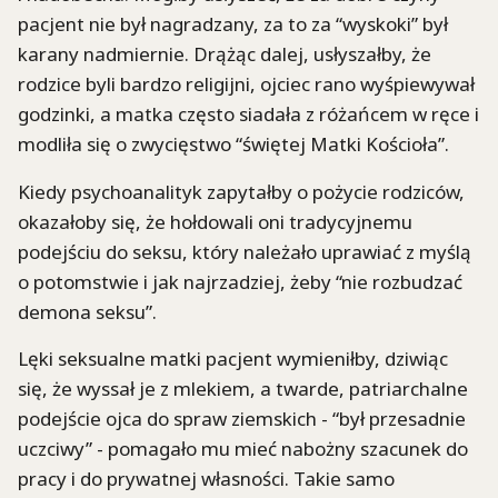
pacjent nie był nagradzany, za to za “wyskoki” był
karany nadmiernie. Drążąc dalej, usłyszałby, że
rodzice byli bardzo religijni, ojciec rano wyśpiewywał
godzinki, a matka często siadała z różańcem w ręce i
modliła się o zwycięstwo “świętej Matki Kościoła”.
Kiedy psychoanalityk zapytałby o pożycie rodziców,
okazałoby się, że hołdowali oni tradycyjnemu
podejściu do seksu, który należało uprawiać z myślą
o potomstwie i jak najrzadziej, żeby “nie rozbudzać
demona seksu”.
Lęki seksualne matki pacjent wymieniłby, dziwiąc
się, że wyssał je z mlekiem, a twarde, patriarchalne
podejście ojca do spraw ziemskich - “był przesadnie
uczciwy” - pomagało mu mieć nabożny szacunek do
pracy i do prywatnej własności. Takie samo