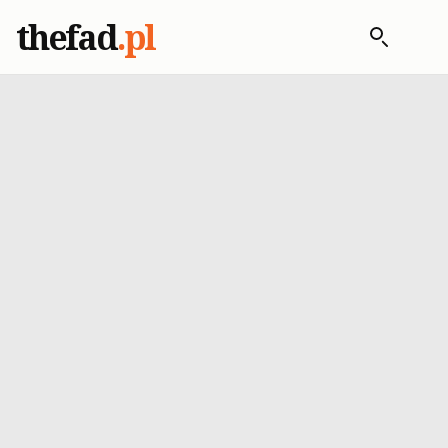
thefad
.pl