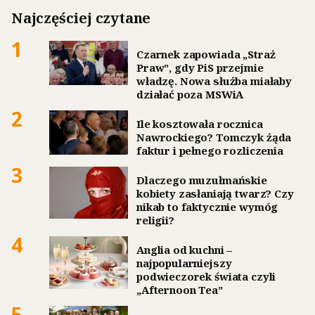
Najczęściej czytane
1
Czarnek zapowiada „Straż
Praw”, gdy PiS przejmie
władzę. Nowa służba miałaby
działać poza MSWiA
2
Ile kosztowała rocznica
Nawrockiego? Tomczyk żąda
faktur i pełnego rozliczenia
3
Dlaczego muzułmańskie
kobiety zasłaniają twarz? Czy
nikab to faktycznie wymóg
religii?
4
Anglia od kuchni –
najpopularniejszy
podwieczorek świata czyli
„Afternoon Tea”
5