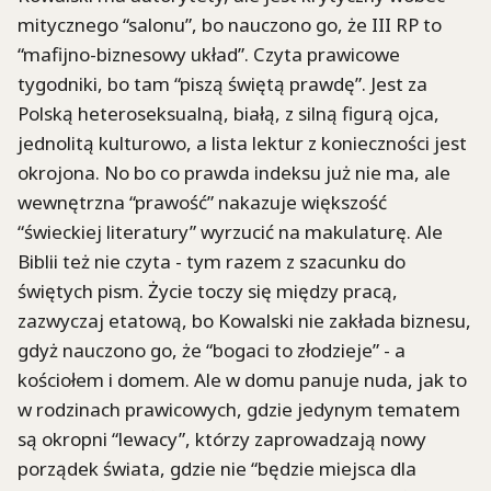
mitycznego “salonu”, bo nauczono go, że III RP to
“mafijno-biznesowy układ”. Czyta prawicowe
tygodniki, bo tam “piszą świętą prawdę”. Jest za
Polską heteroseksualną, białą, z silną figurą ojca,
jednolitą kulturowo, a lista lektur z konieczności jest
okrojona. No bo co prawda indeksu już nie ma, ale
wewnętrzna “prawość” nakazuje większość
“świeckiej literatury” wyrzucić na makulaturę. Ale
Biblii też nie czyta - tym razem z szacunku do
świętych pism. Życie toczy się między pracą,
zazwyczaj etatową, bo Kowalski nie zakłada biznesu,
gdyż nauczono go, że “bogaci to złodzieje” - a
kościołem i domem. Ale w domu panuje nuda, jak to
w rodzinach prawicowych, gdzie jedynym tematem
są okropni “lewacy”, którzy zaprowadzają nowy
porządek świata, gdzie nie “będzie miejsca dla