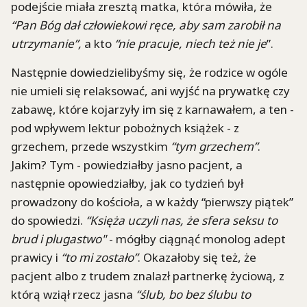
podejście miała zresztą matka, która mówiła, że
“Pan Bóg dał człowiekowi ręce, aby sam zarobił na
utrzymanie”,
a kto
“nie pracuje, niech też nie je
”.
Następnie dowiedzielibyśmy się, że rodzice w ogóle
nie umieli się relaksować, ani wyjść na prywatkę czy
zabawę, które kojarzyły im się z karnawałem, a ten -
pod wpływem lektur pobożnych książek - z
grzechem, przede wszystkim
“tym grzechem”
.
Jakim? Tym - powiedziałby jasno pacjent, a
następnie opowiedziałby, jak co tydzień był
prowadzony do kościoła, a w każdy “pierwszy piątek”
do spowiedzi.
“Księża uczyli nas, że sfera seksu to
brud i plugastwo"
- mógłby ciągnąć monolog adept
prawicy i
“to mi zostało”
. Okazałoby się też, że
pacjent albo z trudem znalazł partnerkę życiową, z
którą wziął rzecz jasna
“ślub, bo bez ślubu to