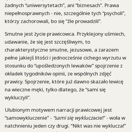
żadnych “uniwersytetach”, ani “biznesach”. Prawa
niepełnosprawnych - nie, szczególnie tych “psycholi”,
którzy zachorowali, bo się “źle prowadzili”.
Smutne jest życie prawicowca. Przyklejony uśmiech,
udawanie, że się jest szczęśliwym, to
charakterystyczne smutne, jezusowe, a zarazem
pełne jakiejś litości i jednocześnie cichego wyrzutu w
stosunku do “upośledzonych lewaków” spojrzenie z
okładek tygodników opinii, ze wspólnych zdjęć
prawicy. Spojrzenie, które już dawno skazało lewicę
na wieczne męki, tylko dlatego, że “sami się
wykluczyli”.
Ulubionym motywem narracji prawicowej jest
“samowykluczenie” -
“sami się wyklucz
acie!” - woła w
natchnieniu jeden czy drugi. “Nikt was nie wyklucza!”