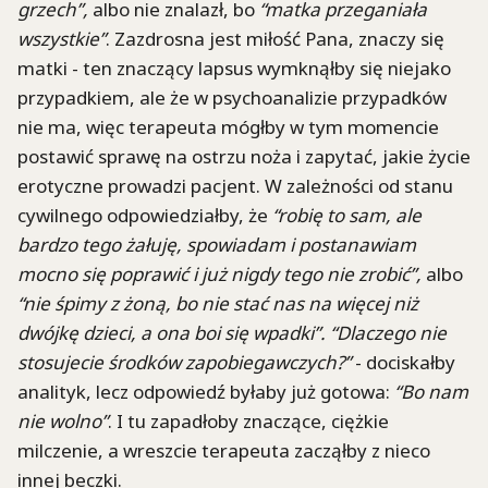
grzech”,
albo nie znalazł, bo
“matka przeganiała
wszystkie”
. Zazdrosna jest miłość Pana, znaczy się
matki - ten znaczący lapsus wymknąłby się niejako
przypadkiem, ale że w psychoanalizie przypadków
nie ma, więc terapeuta mógłby w tym momencie
postawić sprawę na ostrzu noża i zapytać, jakie życie
erotyczne prowadzi pacjent. W zależności od stanu
cywilnego odpowiedziałby, że
“robię to sam, ale
bardzo tego żałuję, spowiadam i postanawiam
mocno się poprawić i już nigdy tego nie zrobić”,
albo
“nie śpimy z żoną, bo nie stać nas na więcej niż
dwójkę dzieci, a ona boi się wpadki”.
“Dlaczego nie
stosujecie środków zapobiegawczych?”
- dociskałby
analityk, lecz odpowiedź byłaby już gotowa:
“Bo nam
nie wolno”
. I tu zapadłoby znaczące, ciężkie
milczenie, a wreszcie terapeuta zacząłby z nieco
innej beczki.