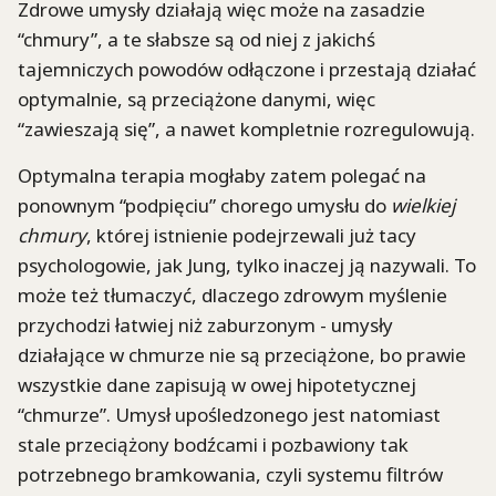
Zdrowe umysły działają więc może na zasadzie
“chmury”, a te słabsze są od niej z jakichś
tajemniczych powodów odłączone i przestają działać
optymalnie, są przeciążone danymi, więc
“zawieszają się”, a nawet kompletnie rozregulowują.
Optymalna terapia mogłaby zatem polegać na
ponownym “podpięciu” chorego umysłu do
wielkiej
chmury
, której istnienie podejrzewali już tacy
psychologowie, jak Jung, tylko inaczej ją nazywali. To
może też tłumaczyć, dlaczego zdrowym myślenie
przychodzi łatwiej niż zaburzonym - umysły
działające w chmurze nie są przeciążone, bo prawie
wszystkie dane zapisują w owej hipotetycznej
“chmurze”. Umysł upośledzonego jest natomiast
stale przeciążony bodźcami i pozbawiony tak
potrzebnego bramkowania, czyli systemu filtrów