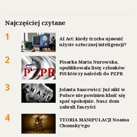
Najczęściej czytane
1
AI Act: kiedy trzeba ujawnić
użycie sztucznej inteligencji?
2
Pisarka Maria Nurowska,
opublikowała listę członków
PiS którzy należeli do PZPR
3
Jolanta Saacewicz: Już nikt w
Polsce nie powinien kłaść się
spać spokojnie. Nasz dom
zabrali faszyści
4
TEORIA MANIPULACJI Noama
Chomsky’ego