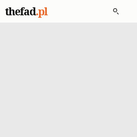
thefad
.pl