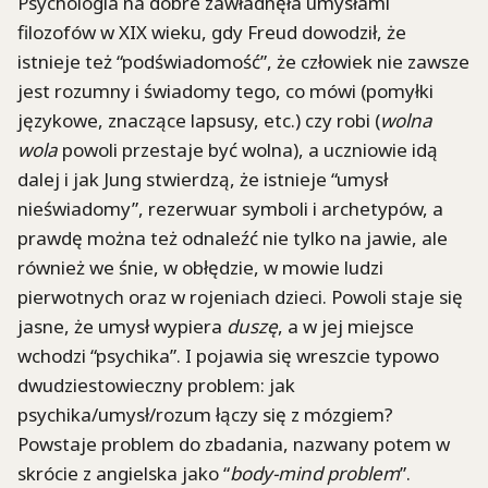
Psychologia na dobre zawładnęła umysłami
filozofów w XIX wieku, gdy Freud dowodził, że
istnieje też “podświadomość”, że człowiek nie zawsze
jest rozumny i świadomy tego, co mówi (pomyłki
językowe, znaczące lapsusy, etc.) czy robi (
wolna
wola
powoli przestaje być wolna), a uczniowie idą
dalej i jak Jung stwierdzą, że istnieje “umysł
nieświadomy”, rezerwuar symboli i archetypów, a
prawdę można też odnaleźć nie tylko na jawie, ale
również we śnie, w obłędzie, w mowie ludzi
pierwotnych oraz w rojeniach dzieci. Powoli staje się
jasne, że umysł wypiera
duszę
, a w jej miejsce
wchodzi “psychika”. I pojawia się wreszcie typowo
dwudziestowieczny problem: jak
psychika/umysł/rozum łączy się z mózgiem?
Powstaje problem do zbadania, nazwany potem w
skrócie z angielska jako “
body-mind problem
”.