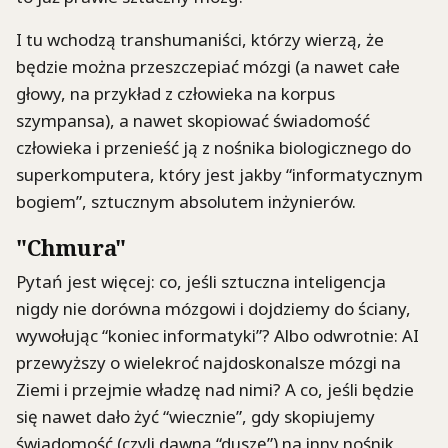
I tu wchodzą transhumaniści, którzy wierzą, że
będzie można przeszczepiać mózgi (a nawet całe
głowy, na przykład z człowieka na korpus
szympansa), a nawet skopiować świadomość
człowieka i przenieść ją z nośnika biologicznego do
superkomputera, który jest jakby “informatycznym
bogiem”, sztucznym absolutem inżynierów.
"Chmura"
Pytań jest więcej: co, jeśli sztuczna inteligencja
nigdy nie dorówna mózgowi i dojdziemy do ściany,
wywołując “koniec informatyki”? Albo odwrotnie: AI
przewyższy o wielekroć najdoskonalsze mózgi na
Ziemi i przejmie władzę nad nimi? A co, jeśli będzie
się nawet dało żyć “wiecznie”, gdy skopiujemy
świadomość (czyli dawną “duszę”) na inny nośnik