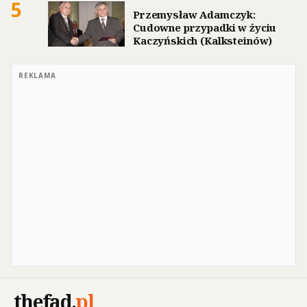
5
Przemysław Adamczyk:
Cudowne przypadki w życiu
Kaczyńskich (Kalksteinów)
REKLAMA
thefad
.
pl