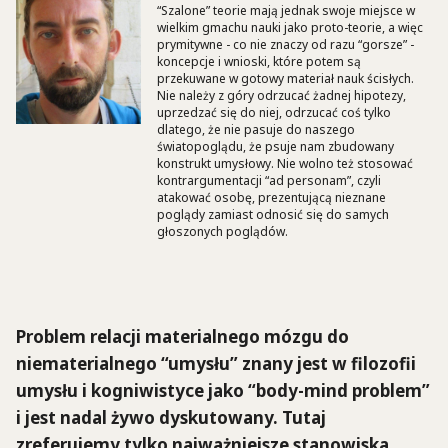
“Szalone” teorie mają jednak swoje miejsce w
wielkim gmachu nauki jako proto-teorie, a więc
prymitywne - co nie znaczy od razu “gorsze” -
koncepcje i wnioski, które potem są
przekuwane w gotowy materiał nauk ścisłych.
Nie należy z góry odrzucać żadnej hipotezy,
uprzedzać się do niej, odrzucać coś tylko
dlatego, że nie pasuje do naszego
światopoglądu, że psuje nam zbudowany
konstrukt umysłowy. Nie wolno też stosować
kontrargumentacji “ad personam”, czyli
atakować osobę, prezentującą nieznane
poglądy zamiast odnosić się do samych
głoszonych poglądów.
Problem relacji materialnego mózgu do
niematerialnego “umysłu” znany jest w filozofii
umysłu i kogniwistyce jako “body-mind problem”
i jest nadal żywo dyskutowany. Tutaj
zreferujemy tylko najważniejsze stanowiska