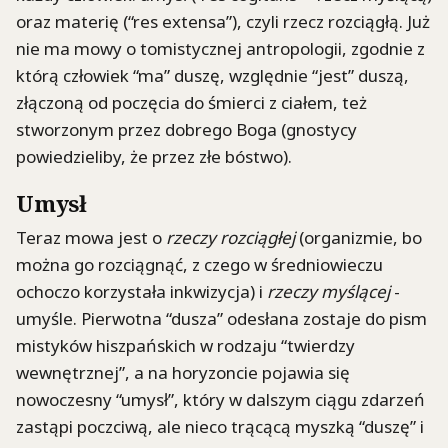
oraz materię (“res extensa”), czyli rzecz rozciągłą. Już
nie ma mowy o tomistycznej antropologii, zgodnie z
którą człowiek “ma” duszę, względnie “jest” duszą,
złączoną od poczęcia do śmierci z ciałem, też
stworzonym przez dobrego Boga (gnostycy
powiedzieliby, że przez złe bóstwo).
Umysł
Teraz mowa jest o
rzeczy rozciągłej
(organizmie, bo
można go rozciągnąć, z czego w średniowieczu
ochoczo korzystała inkwizycja) i
rzeczy myślącej
-
umyśle. Pierwotna “dusza” odesłana zostaje do pism
mistyków hiszpańskich w rodzaju “twierdzy
wewnętrznej”, a na horyzoncie pojawia się
nowoczesny “umysł”, który w dalszym ciągu zdarzeń
zastąpi poczciwą, ale nieco trącącą myszką “duszę” i