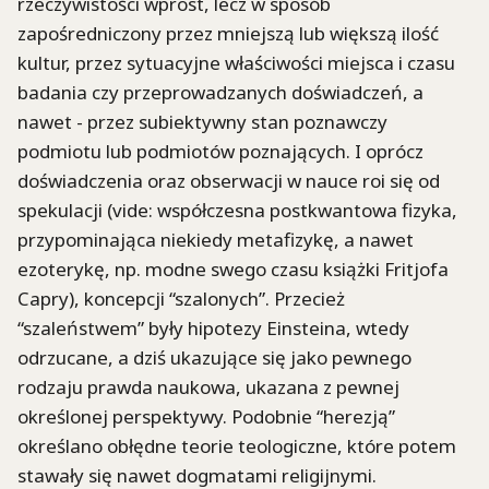
rzeczywistości wprost, lecz w sposób
zapośredniczony przez mniejszą lub większą ilość
kultur, przez sytuacyjne właściwości miejsca i czasu
badania czy przeprowadzanych doświadczeń, a
nawet - przez subiektywny stan poznawczy
podmiotu lub podmiotów poznających. I oprócz
doświadczenia oraz obserwacji w nauce roi się od
spekulacji (vide: współczesna postkwantowa fizyka,
przypominająca niekiedy metafizykę, a nawet
ezoterykę, np. modne swego czasu książki Fritjofa
Capry), koncepcji “szalonych”. Przecież
“szaleństwem” były hipotezy Einsteina, wtedy
odrzucane, a dziś ukazujące się jako pewnego
rodzaju prawda naukowa, ukazana z pewnej
określonej perspektywy. Podobnie “herezją”
określano obłędne teorie teologiczne, które potem
stawały się nawet dogmatami religijnymi.