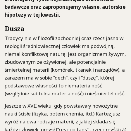
badawcze oraz zaproponujemy własne, autorskie
hipotezy w tej kwestii.
Dusza
Tradycyjnie w filozofii zachodniej oraz rzecz jasna w
teologii średniowiecznej człowiek ma podwójną,
niemal konfliktową naturę: jest organizmem żywym,
zbudowanym ze ożywionej, ale potencjalnie
śmiertelnej materii (komórek, tkanek i narządów), a
zarazem ma w sobie “dech”, czyli “duszę”, której
podstawowe własności to niematerialność
(względnie subtelna materialność) i nieśmiertelność.
Jeszcze w XVII wieku, gdy powstawały nowożytne
nauki ścisłe (fizyka, potem chemia, itd.) Kartezjusz
wyróżnia dwa rodzaje materii, z jakiej składa się
każdy człowiek: umysł (“res cogitans” - rzecz myślącą)