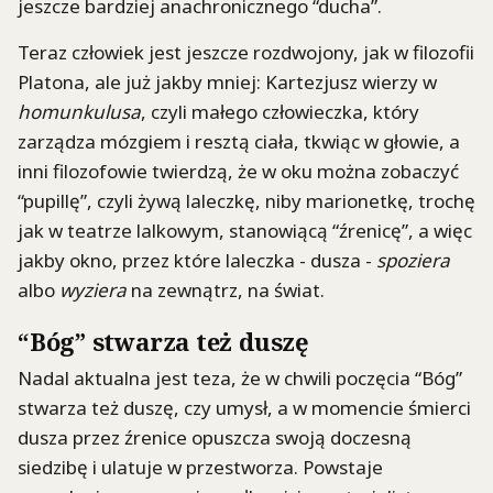
jeszcze bardziej anachronicznego “ducha”.
Teraz człowiek jest jeszcze rozdwojony, jak w filozofii
Platona, ale już jakby mniej: Kartezjusz wierzy w
homunkulusa
, czyli małego człowieczka, który
zarządza mózgiem i resztą ciała, tkwiąc w głowie, a
inni filozofowie twierdzą, że w oku można zobaczyć
“pupillę”, czyli żywą laleczkę, niby marionetkę, trochę
jak w teatrze lalkowym, stanowiącą “źrenicę”, a więc
jakby okno, przez które laleczka - dusza -
spoziera
albo
wyziera
na zewnątrz, na świat.
“Bóg” stwarza też duszę
Nadal aktualna jest teza, że w chwili poczęcia “Bóg”
stwarza też duszę, czy umysł, a w momencie śmierci
dusza przez źrenice opuszcza swoją doczesną
siedzibę i ulatuje w przestworza. Powstaje