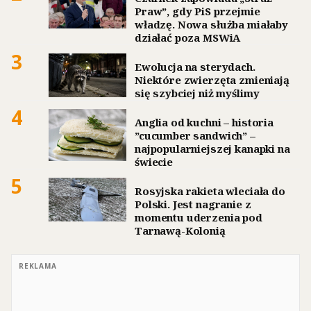
Praw”, gdy PiS przejmie
władzę. Nowa służba miałaby
działać poza MSWiA
3
Ewolucja na sterydach.
Niektóre zwierzęta zmieniają
się szybciej niż myślimy
4
Anglia od kuchni – historia
”cucumber sandwich” –
najpopularniejszej kanapki na
świecie
5
Rosyjska rakieta wleciała do
Polski. Jest nagranie z
momentu uderzenia pod
Tarnawą-Kolonią
REKLAMA