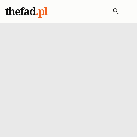
thefad
.pl