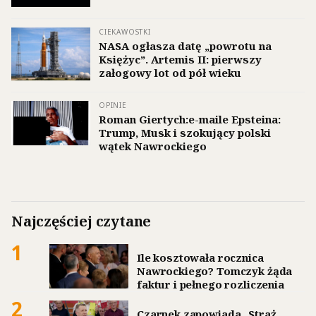
CIEKAWOSTKI
NASA ogłasza datę „powrotu na
Księżyc”. Artemis II: pierwszy
załogowy lot od pół wieku
OPINIE
Roman Giertych:e-maile Epsteina:
Trump, Musk i szokujący polski
wątek Nawrockiego
Najczęściej czytane
1
Ile kosztowała rocznica
Nawrockiego? Tomczyk żąda
faktur i pełnego rozliczenia
2
Czarnek zapowiada „Straż