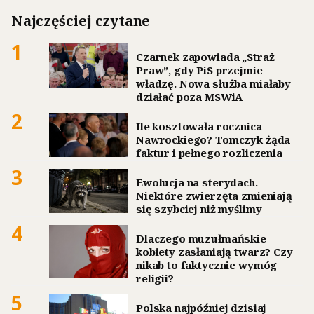
Najczęściej czytane
1
Czarnek zapowiada „Straż
Praw”, gdy PiS przejmie
władzę. Nowa służba miałaby
działać poza MSWiA
2
Ile kosztowała rocznica
Nawrockiego? Tomczyk żąda
faktur i pełnego rozliczenia
3
Ewolucja na sterydach.
Niektóre zwierzęta zmieniają
się szybciej niż myślimy
4
Dlaczego muzułmańskie
kobiety zasłaniają twarz? Czy
nikab to faktycznie wymóg
religii?
5
Polska najpóźniej dzisiaj