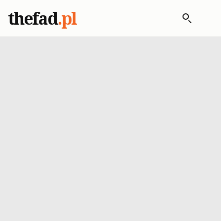
thefad
.pl