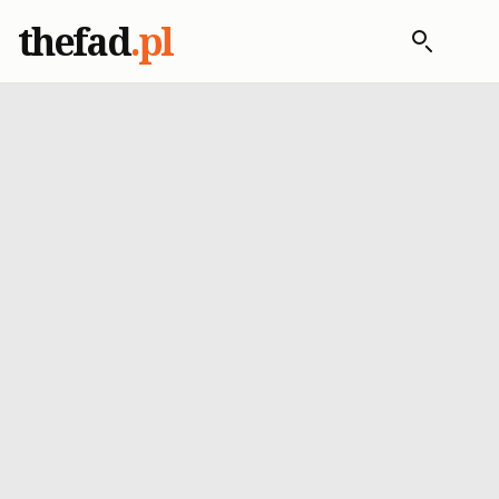
thefad
.pl