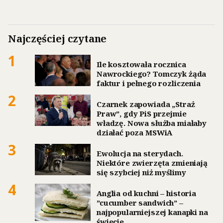
Najczęściej czytane
1
Ile kosztowała rocznica
Nawrockiego? Tomczyk żąda
faktur i pełnego rozliczenia
2
Czarnek zapowiada „Straż
Praw”, gdy PiS przejmie
władzę. Nowa służba miałaby
działać poza MSWiA
3
Ewolucja na sterydach.
Niektóre zwierzęta zmieniają
się szybciej niż myślimy
4
Anglia od kuchni – historia
”cucumber sandwich” –
najpopularniejszej kanapki na
świecie