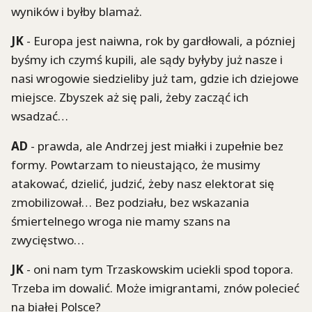
wyników i byłby blamaż.
JK
- Europa jest naiwna, rok by gardłowali, a pózniej
byśmy ich czymś kupili, ale sądy byłyby już nasze i
nasi wrogowie siedzieliby już tam, gdzie ich dziejowe
miejsce. Zbyszek aż się pali, żeby zacząć ich
wsadzać…
AD
- prawda, ale Andrzej jest miałki i zupełnie bez
formy. Powtarzam to nieustająco, że musimy
atakować, dzielić, judzić, żeby nasz elektorat się
zmobilizował… Bez podziału, bez wskazania
śmiertelnego wroga nie mamy szans na
zwycięstwo…
JK
- oni nam tym Trzaskowskim uciekli spod topora.
Trzeba im dowalić. Może imigrantami, znów polecieć
na białej Polsce?