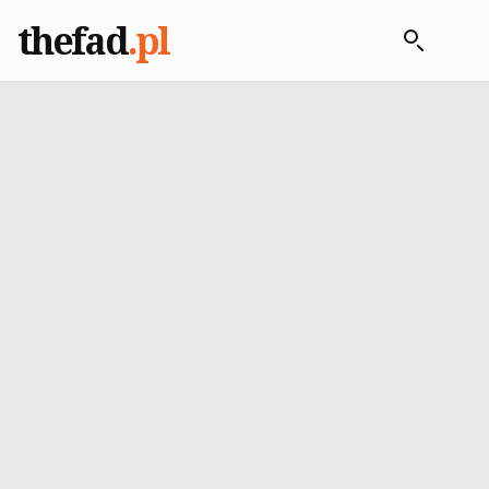
thefad
.pl