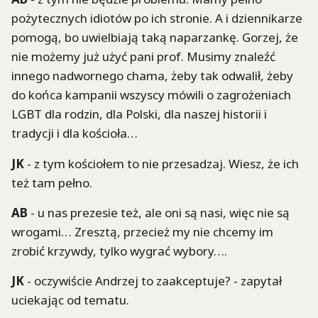
pożytecznych idiotów po ich stronie. A i dziennikarze
pomogą, bo uwielbiają taką naparzankę. Gorzej, że
nie możemy już użyć pani prof. Musimy znaleźć
innego nadwornego chama, żeby tak odwalił, żeby
do końca kampanii wszyscy mówili o zagrożeniach
LGBT dla rodzin, dla Polski, dla naszej historii i
tradycji i dla kościoła…
JK
- z tym kościołem to nie przesadzaj. Wiesz, że ich
też tam pełno.
AB
- u nas prezesie też, ale oni są nasi, więc nie są
wrogami… Zresztą, przecież my nie chcemy im
zrobić krzywdy, tylko wygrać wybory….
JK
- oczywiście Andrzej to zaakceptuje? - zapytał
uciekając od tematu.