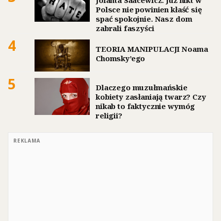
Jolanta Saacewicz: Już nikt w
Polsce nie powinien kłaść się
spać spokojnie. Nasz dom
zabrali faszyści
4
TEORIA MANIPULACJI Noama
Chomsky’ego
5
Dlaczego muzułmańskie
kobiety zasłaniają twarz? Czy
nikab to faktycznie wymóg
religii?
REKLAMA