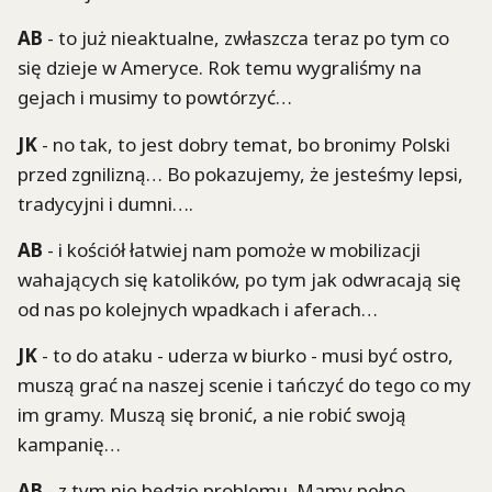
AB
- to już nieaktualne, zwłaszcza teraz po tym co
się dzieje w Ameryce. Rok temu wygraliśmy na
gejach i musimy to powtórzyć…
JK
- no tak, to jest dobry temat, bo bronimy Polski
przed zgnilizną… Bo pokazujemy, że jesteśmy lepsi,
tradycyjni i dumni….
AB
- i kościół łatwiej nam pomoże w mobilizacji
wahających się katolików, po tym jak odwracają się
od nas po kolejnych wpadkach i aferach…
JK
- to do ataku - uderza w biurko - musi być ostro,
muszą grać na naszej scenie i tańczyć do tego co my
im gramy. Muszą się bronić, a nie robić swoją
kampanię…
AB
- z tym nie będzie problemu. Mamy pełno