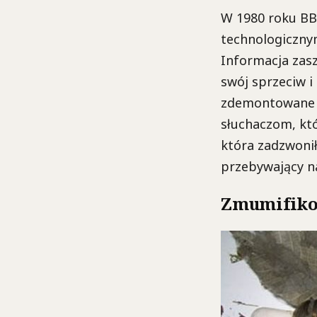
W 1980 roku BB
technologiczny
Informacja zasz
swój sprzeciw i
zdemontowane z
słuchaczom, któ
która zadzwoni
przebywający na
Zmumifiko