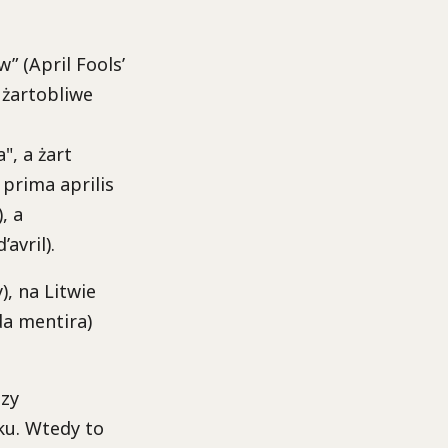
” (April Fools’
e żartobliwe
", a żart
 prima aprilis
, a
avril).
), na Litwie
da mentira)
szy
ku. Wtedy to