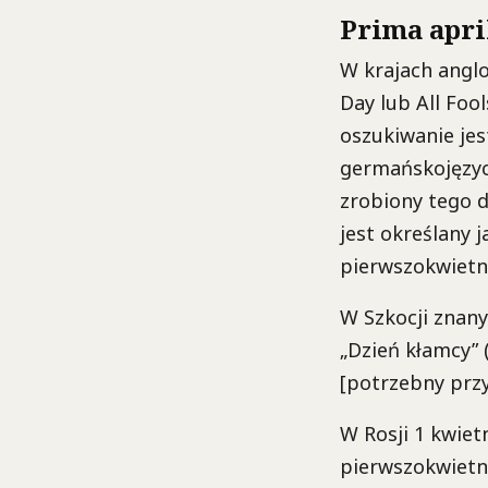
Prima apri
W krajach anglo
Day lub All Fool
oszukiwanie jes
germańskojęzycz
zrobiony tego d
jest określany j
pierwszokwietni
W Szkocji znany
„Dzień kłamcy” 
[potrzebny przy
W Rosji 1 kwiet
pierwszokwietni