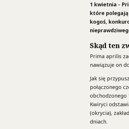
1 kwietnia - P
które polegają
kogoś, konkuro
nieprawdziweg
Skąd ten z
Prima aprilis 
nawiązuje on d
Jak się przypus
połączonego częs
obchodzonego 1 
Kwiryci odstawi
(okrycia), zakła
dniach.