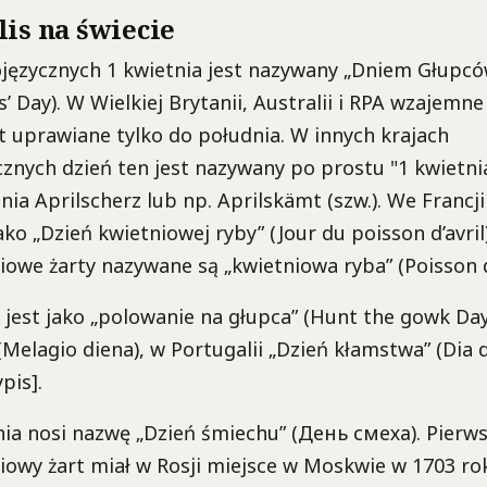
lis na świecie
języcznych 1 kwietnia jest nazywany „Dniem Głupców
s’ Day). W Wielkiej Brytanii, Australii i RPA wzajemn
t uprawiane tylko do południa. W innych krajach
nych dzień ten jest nazywany po prostu "1 kwietnia
nia Aprilscherz lub np. Aprilskämt (szw.). We Francji
ako „Dzień kwietniowej ryby” (Jour du poisson d’avril)
owe żarty nazywane są „kwietniowa ryba” (Poisson d’
 jest jako „polowanie na głupca” (Hunt the gowk Day
(Melagio diena), w Portugalii „Dzień kłamstwa” (Dia 
pis].
nia nosi nazwę „Dzień śmiechu” (День смеха). Pierw
owy żart miał w Rosji miejsce w Moskwie w 1703 ro