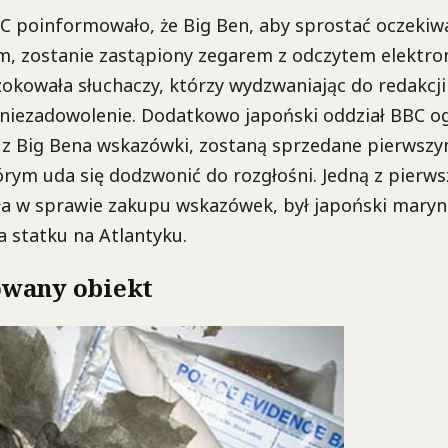
C poinformowało, że Big Ben, aby sprostać oczeki
m, zostanie zastąpiony zegarem z odczytem elektro
okowała słuchaczy, którzy wydzwaniając do redakcji
 niezadowolenie. Dodatkowo japoński oddział BBC ogł
 Big Bena wskazówki, zostaną sprzedane pierwsz
rym uda się dodzwonić do rozgłośni. Jedną z pierws
ła w sprawie zakupu wskazówek, był japoński maryn
 statku na Atlantyku.
wany obiekt