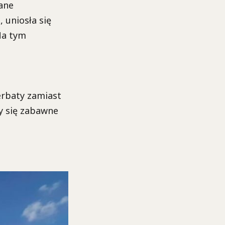
ane
 uniosła się
Na tym
erbaty zamiast
ły się zabawne