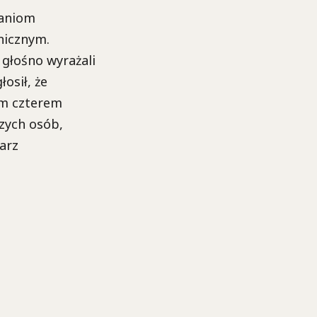
waniom
nicznym.
 głośno wyrażali
osił, że
ym czterem
zych osób,
arz