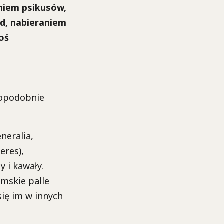
dniem psikusów,
d, nabieraniem
oś
dopodobnie
neralia,
eres),
 i kawały.
amskie palle
 się im w innych