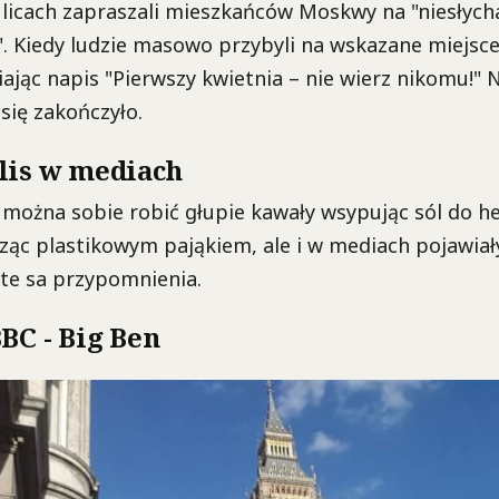
ulicach zapraszali mieszkańców Moskwy na "niesłych
. Kiedy ludzie masowo przybyli na wskazane miejsce,
iając napis "Pierwszy kwietnia – nie wierz nikomu!" 
się zakończyło.
lis w mediach
 można sobie robić głupie kawały wsypując sól do h
sząc plastikowym pająkiem, ale i w mediach pojawia
rte sa przypomnienia.
BC - Big Ben