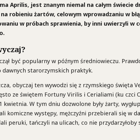
rima Aprilis, jest znanym niemal na całym świecie 
 na robieniu żartów, celowym wprowadzaniu w błą
waniu w próbach sprawienia, by inni uwierzyli w c
o.
wyczaj?
zaczął być popularny w późnym średniowieczu. Praw
o dawnych starorzymskich praktyk.
zcza, obyczaj ten wywodzi się z rzymskiego święta Ve
to ze świętem Fortuny Virilis i Cerialiami (ku czci C
kwietnia. W tym dniu dozwolone były żarty, wygłupy
ali komiczne występy, mężczyźni przebierali się w d
dali peruki, tańczyli na ulicach, co nie przydarzyłoby