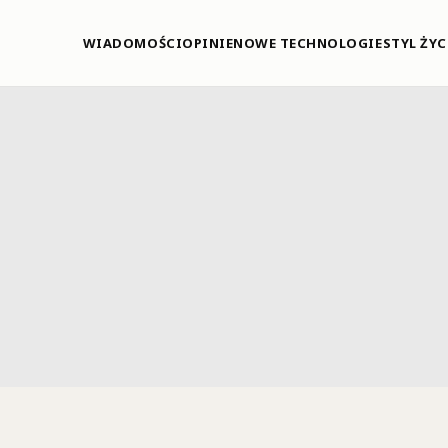
WIADOMOŚCI
OPINIE
NOWE TECHNOLOGIE
STYL ŻYC