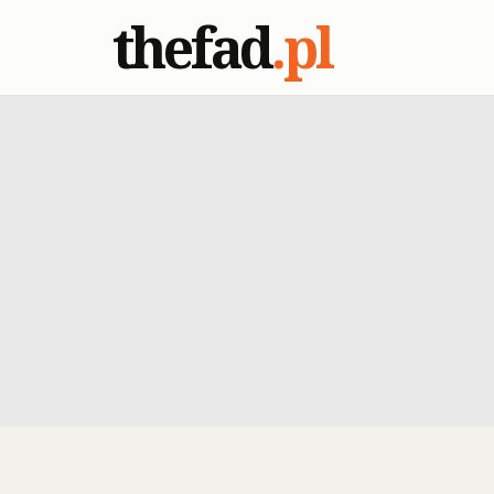
thefad
.pl