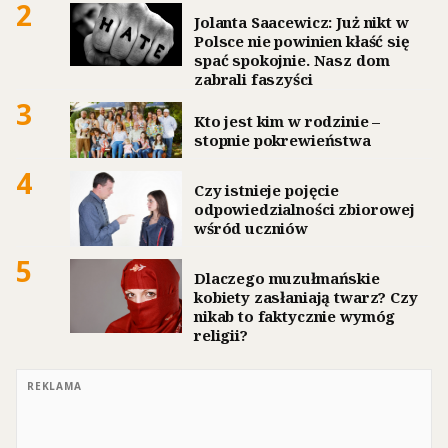
2
Jolanta Saacewicz: Już nikt w
Polsce nie powinien kłaść się
spać spokojnie. Nasz dom
zabrali faszyści
3
Kto jest kim w rodzinie –
stopnie pokrewieństwa
4
Czy istnieje pojęcie
odpowiedzialności zbiorowej
wśród uczniów
5
Dlaczego muzułmańskie
kobiety zasłaniają twarz? Czy
nikab to faktycznie wymóg
religii?
REKLAMA