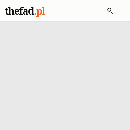
thefad
.pl