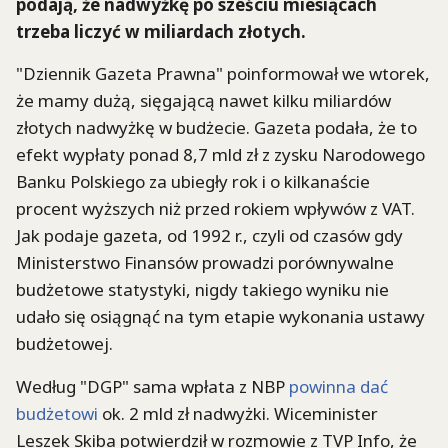
podają, że nadwyżkę po sześciu miesiącach
trzeba liczyć w miliardach złotych.
"Dziennik Gazeta Prawna" poinformował we wtorek,
że mamy dużą, sięgającą nawet kilku miliardów
złotych nadwyżkę w budżecie. Gazeta podała, że to
efekt wypłaty ponad 8,7 mld zł z zysku Narodowego
Banku Polskiego za ubiegły rok i o kilkanaście
procent wyższych niż przed rokiem wpływów z VAT.
Jak podaje gazeta, od 1992 r., czyli od czasów gdy
Ministerstwo Finansów prowadzi porównywalne
budżetowe statystyki, nigdy takiego wyniku nie
udało się osiągnąć na tym etapie wykonania ustawy
budżetowej.
Według "DGP" sama wpłata z NBP
powinna dać
budżetowi
ok. 2 mld zł nadwyżki. Wiceminister
Leszek Skiba potwierdził w rozmowie z TVP Info, że