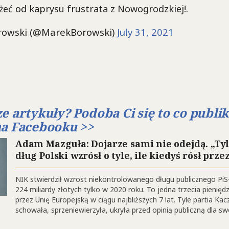
żeć od kaprysu frustrata z Nowogrodzkiej!.
owski (@MarekBorowski)
July 31, 2021
e artykuły? Podoba Ci się to co publ
na Facebooku >>
Adam Mazguła: Dojarze sami nie odejdą. „Tylk
dług Polski wzrósł o tyle, ile kiedyś rósł przez
NIK stwierdził wzrost niekontrolowanego długu publicznego PiS-
224 miliardy złotych tylko w 2020 roku. To jedna trzecia pienię
przez Unię Europejską w ciągu najbliższych 7 lat. Tyle partia Ka
schowała, sprzeniewierzyła, ukryła przed opinią publiczną dla sw