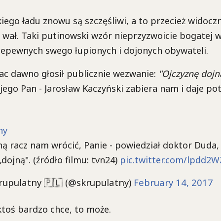
iego ładu znowu są szczęśliwi, a to przecież widoc
 wał. Taki putinowski wzór nieprzyzwoicie bogatej w
iepewnych swego łupionych i dojonych obywateli.
ac dawno głosił publicznie wezwanie:
"Ojczyznę dojn
 jego Pan - Jarosław Kaczyński zabiera nam i daje p
ny
ną racz nam wrócić, Panie - powiedział doktor Duda,
dojną". (źródło filmu: tvn24)
pic.twitter.com/lpdd2W
rupulatny 🇵🇱 (@skrupulatny)
February 14, 2017
 ktoś bardzo chce, to może.