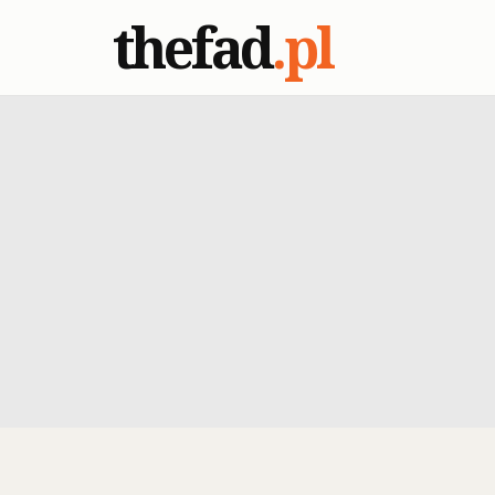
thefad
.pl