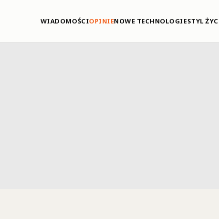
WIADOMOŚCI
OPINIE
NOWE TECHNOLOGIE
STYL ŻYC