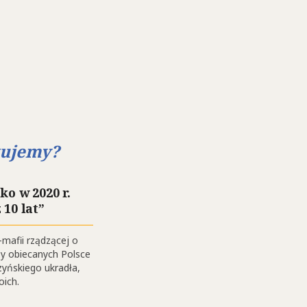
ikujemy?
o w 2020 r.
 10 lat”
mafii rządzącej o
dzy obiecanych Polsce
czyńskiego ukradła,
oich.