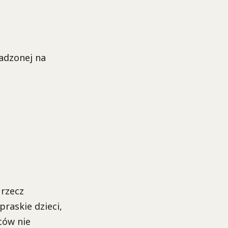
adzonej na
 rzecz
praskie dzieci,
tów nie