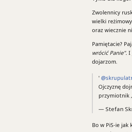
Zwolennicy rusk
wielki reżimowy
oraz wiecznie n
Pamiętacie? Paj
wrócić Panie".
I
dojarzom.
'
@skrupulat
Ojczyznę doj
przymiotnik „
— Stefan Sk
Bo w PiS-ie jak