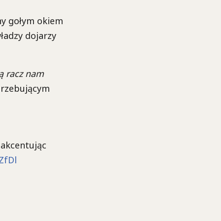
zny gołym okiem
ładzy dojarzy
ą racz nam
otrzebującym
 akcentując
ZfDl