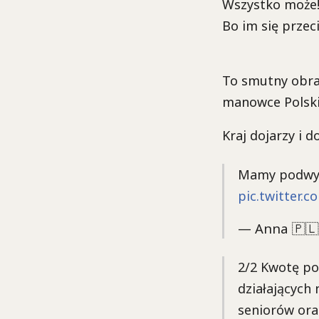
Wszystko może
Bo im się przeci
To smutny obra
manowce Polski
Kraj dojarzy i d
Mamy podwyżki
pic.twitter
— Anna 🇵🇱
2/2 Kwotę po
działających 
seniorów ora