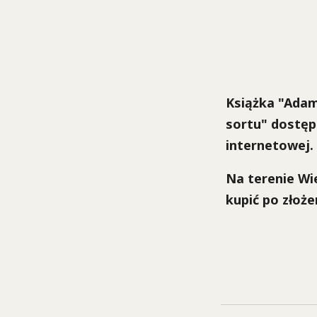
Książka "Adam
sortu" dostęp
internetowej.
Na terenie Wi
kupić po złoż