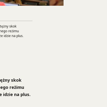
otężny skok
jnego reżimu
 idzie na plus.
tężny skok
nego reżimu
 idzie na plus.