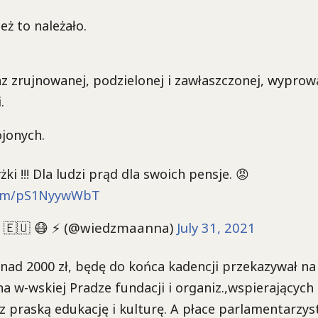
!
eż to należało.
z zrujnowanej, podzielonej i zawłaszczonej, wyprow
.
ojonych.
 !!! Dla ludzi prąd dla swoich pensje. 😡
.com/pS1NyywWbT
 🇪🇺 😷 ⚡ (@wiedzmaanna)
July 31, 2021
nad 2000 zł, będę do końca kadencji przekazywał na
na w-wskiej Pradze fundacji i organiz.,wspierających 
z praską edukację i kulturę. A płace parlamentarzys