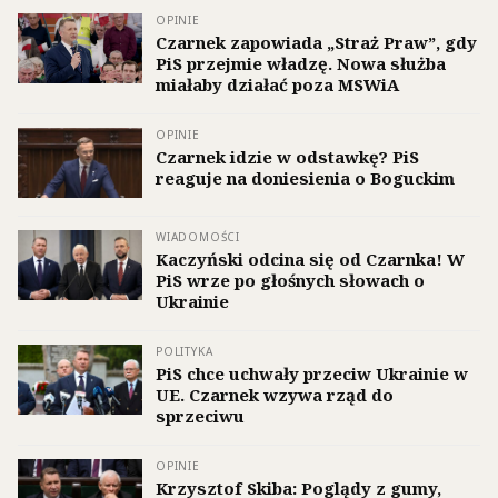
OPINIE
Czarnek zapowiada „Straż Praw”, gdy
PiS przejmie władzę. Nowa służba
miałaby działać poza MSWiA
OPINIE
Czarnek idzie w odstawkę? PiS
reaguje na doniesienia o Boguckim
WIADOMOŚCI
Kaczyński odcina się od Czarnka! W
PiS wrze po głośnych słowach o
Ukrainie
POLITYKA
PiS chce uchwały przeciw Ukrainie w
UE. Czarnek wzywa rząd do
sprzeciwu
OPINIE
Krzysztof Skiba: Poglądy z gumy,