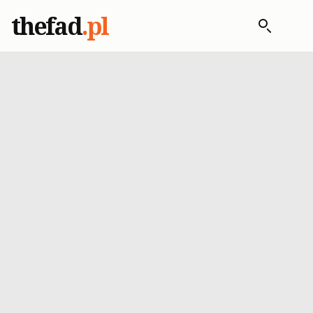
thefad
.pl