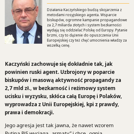
Działania Kaczyńskiego budzą skojarzenia z
metodami rosyjskiego agenta. Wsparcie
biskupów, ogromne kampanie propagandowe
za 2,7 miliarda złotych i system bezkarności
wydają się oddzielać Polskę od Europy. Pytanie
brzmi, czy to dążenie do opuszczenia Unii
Europejskiej czy też chęć umocnienia władzy za
wszelką cenę.
Kaczyński zachowuje się dokładnie tak, jak
powinien ruski agent. Uzbrojony w poparcie
biskupów i masową aktywność propagandy za
2,7 mld zł., w bezkarność i reżimowy system
ucisku i wyzysku, skłóca całą Europę i Polaków,
wyprowadza z Unii Europejskiej, kpi z prawdy,
prawa i demokracji.
Jego agresja jest tak jawna, że nawet wzorem
Putina PiS wyciąga „armaty” i chce „ognia