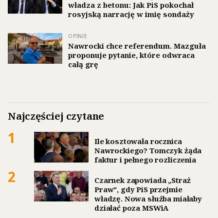
władza z betonu: Jak PiS pokochał
rosyjską narrację w imię sondaży
OPINIE
Nawrocki chce referendum. Mazguła
proponuje pytanie, które odwraca
całą grę
Najczęściej czytane
1
Ile kosztowała rocznica
Nawrockiego? Tomczyk żąda
faktur i pełnego rozliczenia
2
Czarnek zapowiada „Straż
Praw”, gdy PiS przejmie
władzę. Nowa służba miałaby
działać poza MSWiA